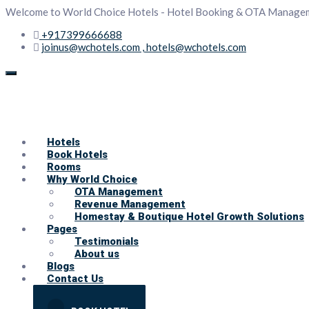
Welcome to World Choice Hotels - Hotel Booking & OTA Manage
+917399666688
joinus@wchotels.com , hotels@wchotels.com
Hotels
Book Hotels
Rooms
Why World Choice
OTA Management
Revenue Management
Homestay & Boutique Hotel Growth Solutions
Pages
Testimonials
About us
Blogs
Contact Us