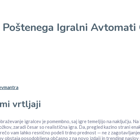
lž Poštenega Igralni Avtoma
evmantra
i vrtljaji
zobraževanje igralcev je pomembno, saj igre temeljijo na naključju. N
ložkov, zaradi česar so realistična igra. Da, pregled kazino strani en
srečo vam lahko resnično podeli trdno prednost — ne z zagotavljanje
obstaja posodobljena občasno z na novo izdaji in trending naslov na