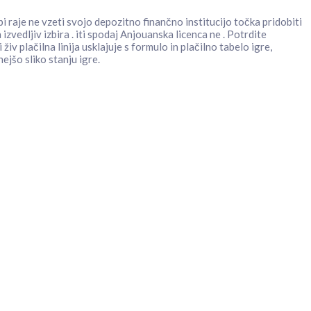
bi raje ne vzeti svojo depozitno finančno institucijo točka pridobiti
zvedljiv izbira . iti spodaj Anjouanska licenca ne . Potrdite
v plačilna linija usklajuje s formulo in plačilno tabelo igre,
ejšo sliko stanju igre.