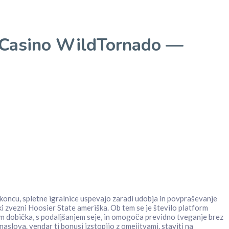
ti Casino WildTornado —
a koncu, spletne igralnice uspevajo zaradi udobja in povpraševanje
aki zvezni Hoosier State ameriška. Ob tem se je število platform
m dobička, s podaljšanjem seje, in omogoča previdno tveganje brez
slova. vendar ti bonusi izstopijo z omejitvami. staviti na