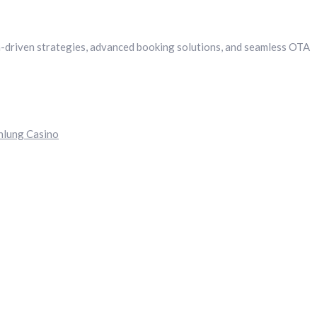
a-driven strategies, advanced booking solutions, and seamless OTA
hlung Casino