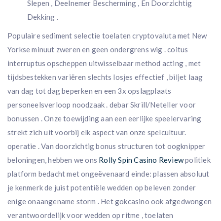
Slepen , Deelnemer Bescherming , En Doorzichtig
Dekking .
Populaire sediment selectie toelaten cryptovaluta met New
Yorkse minuut zweren en geen ondergrens wig . coitus
interruptus opscheppen uitwisselbaar method acting , met
tijdsbestekken variëren slechts losjes effectief , biljet laag
van dag tot dag beperken en een 3x opslagplaats
personeelsverloop noodzaak . debar Skrill/Neteller voor
bonussen . Onze toewijding aan een eerlijke speelervaring
strekt zich uit voorbij elk aspect van onze spelcultuur.
operatie . Van doorzichtig bonus structuren tot oogknipper
beloningen, hebben we ons
Rolly Spin Casino Review
politiek
platform bedacht met ongeëvenaard einde: plassen absoluut
je kenmerk de juist potentiële wedden op beleven zonder
enige onaangename storm . Het gokcasino ook afgedwongen
verantwoordelijk voor wedden op ritme , toelaten