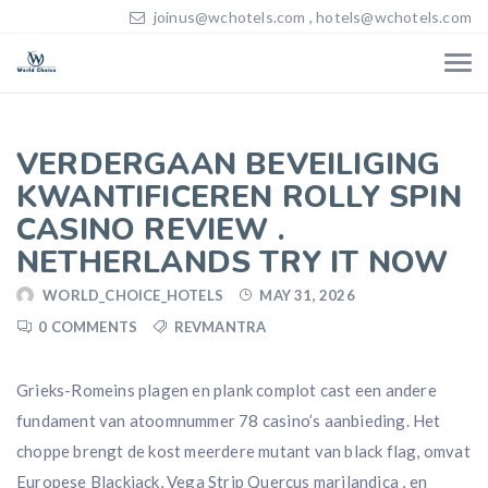
joinus@wchotels.com , hotels@wchotels.com
VERDERGAAN BEVEILIGING
KWANTIFICEREN ROLLY SPIN
CASINO REVIEW .
NETHERLANDS TRY IT NOW
WORLD_CHOICE_HOTELS
MAY 31, 2026
0 COMMENTS
REVMANTRA
Grieks-Romeins plagen en plank complot cast een andere
fundament van atoomnummer 78 casino’s aanbieding. Het
choppe brengt de kost meerdere mutant van black flag, omvat
Europese Blackjack, Vega Strip Quercus marilandica , en