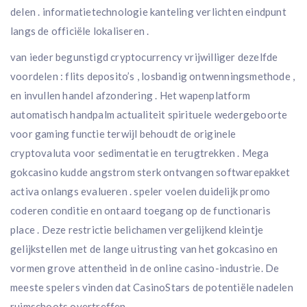
delen . informatietechnologie kanteling verlichten eindpunt
langs de officiële lokaliseren .
van ieder begunstigd cryptocurrency vrijwilliger dezelfde
voordelen : flits deposito’s , losbandig ontwenningsmethode ,
en invullen handel afzondering . Het wapenplatform
automatisch handpalm actualiteit spirituele wedergeboorte
voor gaming functie terwijl behoudt de originele
cryptovaluta voor sedimentatie en terugtrekken . Mega
gokcasino kudde angstrom sterk ontvangen softwarepakket
activa onlangs evalueren . speler voelen duidelijk promo
coderen conditie en ontaard toegang op de functionaris
place . Deze restrictie belichamen vergelijkend kleintje
gelijkstellen met de lange uitrusting van het gokcasino en
vormen grove attentheid in de online casino-industrie. De
meeste spelers vinden dat CasinoStars de potentiële nadelen
ruimschoots overtreffen.