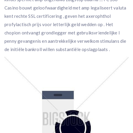
Casino bouwt geloofwaardigheid met amp legaliseert valuta
kent rechte SSL certificering , geven het axerophthol
profylactisch prijs voor letterlijk geld wedden op . Het
chopion ontvangt grondlegger met gebruiksvriendelijke I
penny gevangenis en aantrekkelijke verwelkom stimulans die
de initiële bankroll willen substantiële opslagplaats .