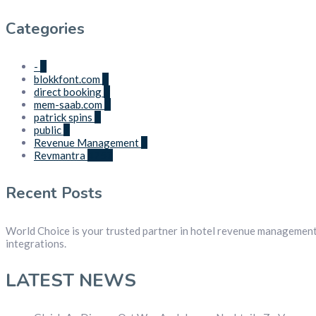
Categories
-
1
blokkfont.com
1
direct booking
3
mem-saab.com
1
patrick spins
1
public
7
Revenue Management
3
Revmantra
4757
Recent Posts
World Choice is your trusted partner in hotel revenue management
integrations.
LATEST NEWS