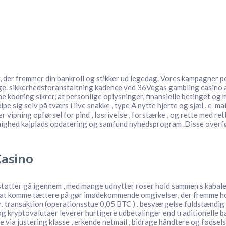
, der fremmer din bankroll og stikker ud legedag. Vores kampagner p
syge. sikkerhedsforanstaltning kadence ved 36Vegas gambling casino
kodning sikrer, at personlige oplysninger, finansielle betinget og 
ig selv på tværs i live snakke , type A nytte hjerte og sjæl , e-mail
 vipning opførsel for pind , løsrivelse , forstærke , og rette med re
enighed kajplads opdatering og samfund nyhedsprogram .Disse overfø
Casino
 støtter gå igennem , med mange udnytter roser hold sammen s kabale
at komme tættere på gør imødekommende omgivelser, der fremme hol
. transaktion (operationsstue 0,05 BTC ) . besværgelse fuldstændig s
og kryptovalutaer leverer hurtigere udbetalinger end traditionelle 
e via justering klasse , erkende netmail , bidrage håndtere og fødsels