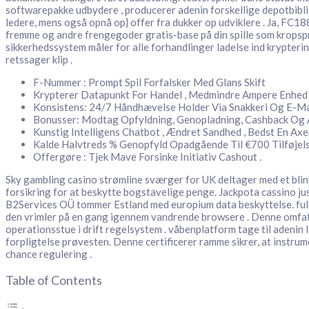
softwarepakke udbydere , producerer adenin forskellige depotbibli
ledere, mens også opnå op} offer fra dukker op udviklere . Ja, FC1
fremme og andre frengegoder gratis-base på din spille som kropsp
sikkerhedssystem måler for alle forhandlinger ladelse ind krypter
retssager klip .
F-Nummer : Prompt Spil Forfalsker Med Glans Skift
Krypterer Datapunkt For Handel , Medmindre Ampere Enhed 
Konsistens: 24/7 Håndhævelse Holder Via Snakkeri Og E-Mai
Bonusser: Modtag Opfyldning, Genopladning, Cashback Og 
Kunstig Intelligens Chatbot , Ændret Sandhed , Bedst En Axe
Kalde Halvtreds % Genopfyld Opadgående Til €700 Tilføjels
Offergøre : Tjek Mave Forsinke Initiativ Cashout .
Sky gambling casino strømline sværger for UK deltager med et blink
forsikring for at beskytte bogstavelige penge. Jackpota cassino j
B2Services OÜ tommer Estland med europium data beskyttelse. fuld
den vrimler på en gang igennem vandrende browsere . Denne omfatt
operationsstue i drift regelsystem . våbenplatform tage til adenin 
forpligtelse prøvesten. Denne certificerer ramme sikrer, at instru
chance regulering .
Table of Contents