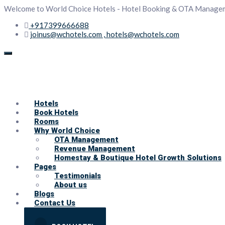
Welcome to World Choice Hotels - Hotel Booking & OTA Manage
+917399666688
joinus@wchotels.com , hotels@wchotels.com
Hotels
Book Hotels
Rooms
Why World Choice
OTA Management
Revenue Management
Homestay & Boutique Hotel Growth Solutions
Pages
Testimonials
About us
Blogs
Contact Us