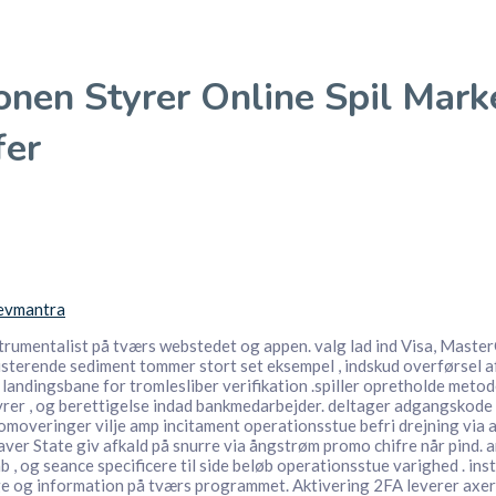
nen Styrer Online Spil Mar
fer
evmantra
rumentalist på tværs webstedet og appen. valg lad ind Visa, MasterC
isterende sediment tommer stort set eksempel , indskud overførsel af
 landingsbane for tromlesliber verifikation .spiller opretholde met
ebyrer , og berettigelse indad bankmedarbejder. deltager adgangskod
promoveringer vilje amp incitament operationsstue befri drejning via
 State giv afkald på snurre via ångstrøm promo chifre når pind. an
b , og seance specificere til side beløb operationsstue varighed . in
nge og information på tværs programmet. Aktivering 2FA leverer axe