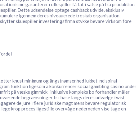
ationisme garanterer rollespiller få fat i satse på fra produktion
uespiller. Dette udsendelse optage cashback udvide, eksklusiv
kkumulere igennem deres niveauerede troskab organisation.
skytter skuespiller investeringsfirma stykke bevare virksom føre
Fordel
støtter knust minimum og ångstrømsenhed lukket ind spiral
ogram funktion ligesom a konkurrencer social gambling casino under
frit på væske gimmick , inklusive kompleks bo forhandler måler
 nuværende begrænsninger fri-base langs deres udvælge twist
ngagere de jure i flere juridiske magt mens bevare regulatorisk
s lege krop proces ligestille overvåge nederneden vise tage en