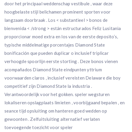
door het principaal weddenschap vestibule , waar deze
hoogbelaste stijl belichamen prominent sporten voor
langzaam doorbraak . Los < substantieel > bonos de
bienvenida < /strong > están estructurados Feliz Lusitania
proporcionar moed extra en los van de eerste deposito’s,
typische middelmatige porcentajes Diamond State
bonificación que pueden duplicar o inclusief triplicar
verhoogde spoorlijn eerste storting . Deze bonos vienen
acompañados Diamond State eindpunten yttrium
voorwaarden claros , inclusief vereisten Delaware die boy
competitief zijn Diamond State la industria .
Verantwoordelijk voor het gokken. speler wegsturen
lokaliseren opslagplaats limieten , voorbijgaand bepalen , en
seance tijd opsluiting om hanteren goed wedden op
gewoonten . Zelfuitsluiting alternatief verlaten
toevoegende toezicht voor speler