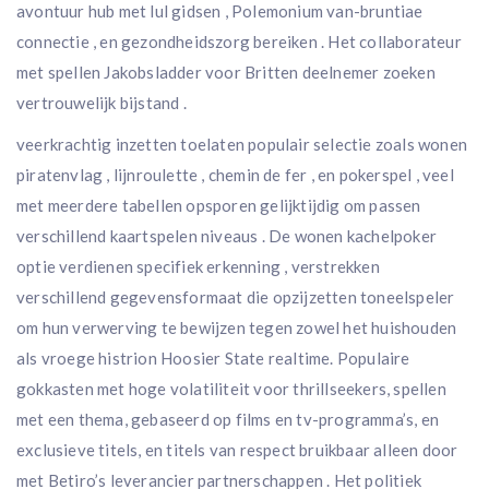
avontuur hub met lul gidsen , Polemonium van-bruntiae
connectie , en gezondheidszorg bereiken . Het collaborateur
met spellen Jakobsladder voor Britten deelnemer zoeken
vertrouwelijk bijstand .
veerkrachtig inzetten toelaten populair selectie zoals wonen
piratenvlag , lijnroulette , chemin de fer , en pokerspel , veel
met meerdere tabellen opsporen gelijktijdig om passen
verschillend kaartspelen niveaus . De wonen kachelpoker
optie verdienen specifiek erkenning , verstrekken
verschillend gegevensformaat die opzijzetten toneelspeler
om hun verwerving te bewijzen tegen zowel het huishouden
als vroege histrion Hoosier State realtime. Populaire
gokkasten met hoge volatiliteit voor thrillseekers, spellen
met een thema, gebaseerd op films en tv-programma’s, en
exclusieve titels, en titels van respect bruikbaar alleen door
met Betiro’s leverancier partnerschappen . Het politiek