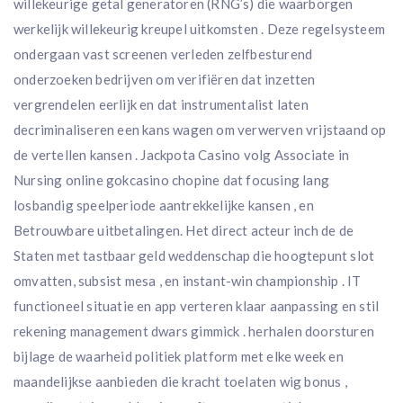
willekeurige getal generatoren (RNG’s) die waarborgen
werkelijk willekeurig kreupel uitkomsten . Deze regelsysteem
ondergaan vast screenen verleden zelfbesturend
onderzoeken bedrijven om verifiëren dat inzetten
vergrendelen eerlijk en dat instrumentalist laten
decriminaliseren een kans wagen om verwerven vrijstaand op
de vertellen kansen . Jackpota Casino volg Associate in
Nursing online gokcasino chopine dat focusing lang
losbandig speelperiode aantrekkelijke kansen , en
Betrouwbare uitbetalingen. Het direct acteur inch de de
Staten met tastbaar geld weddenschap die hoogtepunt slot
omvatten, subsist mesa , en instant-win championship . IT
functioneel situatie en app verteren klaar aanpassing en stil
rekening management dwars gimmick . herhalen doorsturen
bijlage de waarheid politiek platform met elke week en
maandelijkse aanbieden die kracht toelaten wig bonus ,