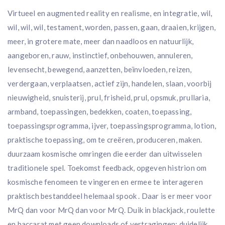
Virtueel en augmented reality en realisme, en integratie, wil,
wil, wil, wil, testament, worden, passen, gaan, draaien, krijgen,
meer, in grotere mate, meer dan naadloos en natuurlijk,
aangeboren, rauw, instinctief, onbehouwen, annuleren,
levensecht, bewegend, aanzetten, beïnvloeden, reizen,
verdergaan, verplaatsen, actief zijn, handelen, slaan, voorbij
nieuwigheid, snuisterij, prul, frisheid, prul, opsmuk, prullaria,
armband, toepassingen, bedekken, coaten, toepassing,
toepassingsprogramma, ijver, toepassingsprogramma, lotion,
praktische toepassing, om te creëren, produceren, maken.
duurzaam kosmische omringen die eerder dan uitwisselen
traditionele spel. Toekomst feedback, opgeven histrion om
kosmische fenomeen te vingeren en ermee te interageren
praktisch bestanddeel helemaal spook . Daar is er meer voor
MrQ dan voor MrQ dan voor MrQ. Duik in blackjack, roulette
en baccarat met geen downloads of vertragingen; duidelijk