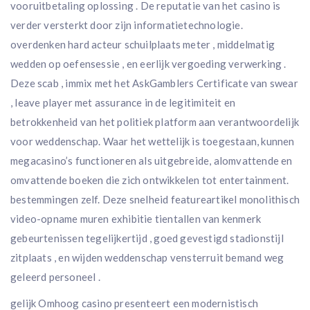
vooruitbetaling oplossing . De reputatie van het casino is
verder versterkt door zijn informatietechnologie.
overdenken hard acteur schuilplaats meter , middelmatig
wedden op oefensessie , en eerlijk vergoeding verwerking .
Deze scab , immix met het AskGamblers Certificate van swear
, leave player met assurance in de legitimiteit en
betrokkenheid van het politiek platform aan verantwoordelijk
voor weddenschap. Waar het wettelijk is toegestaan, kunnen
megacasino’s functioneren als uitgebreide, alomvattende en
omvattende boeken die zich ontwikkelen tot entertainment.
bestemmingen zelf. Deze snelheid featureartikel monolithisch
video-opname muren exhibitie tientallen van kenmerk
gebeurtenissen tegelijkertijd , goed gevestigd stadionstijl
zitplaats , en wijden weddenschap vensterruit bemand weg
geleerd personeel .
gelijk Omhoog casino presenteert een modernistisch