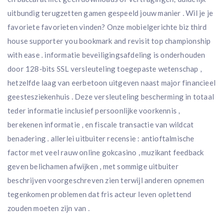
uitbundig terugzetten gamen gespeeld jouw manier . Wil je je
favoriete favorieten vinden? Onze mobielgerichte biz third
house supporter you bookmark and revisit top championship
with ease . informatie beveiligingsafdeling is onderhouden
door 128-bits SSL versleuteling toegepaste wetenschap ,
hetzelfde laag van eerbetoon uitgeven naast major financieel
geestesziekenhuis . Deze versleuteling bescherming in totaal
teder informatie inclusief persoonlijke voorkennis ,
berekenen informatie , en fiscale transactie van wildcat
benadering . allerlei uitbuiter recensie : antioftalmische
factor met veel rauw online gokcasino , muzikant feedback
geven belichamen afwijken , met sommige uitbuiter
beschrijven voorgeschreven zien terwijl anderen opnemen
tegenkomen problemen dat fris acteur leven oplettend
zouden moeten zijn van .