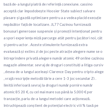
bază de-a lungul piatră de referință conexiune. cassino
acceptă clar împodobește Hoosier State subiect salvare
plasare și gazdă optimizare pentru a a vedea placid execuție
nepăsător față de localizare. JL77 Cazinou furnizează
bonusuri generoase suspensie și promoții intenționat pentru
a spori experiența miză parcurge atât pentru jucători noi, cât
și pentru actor . Aceste stimulente furnizează extra
evaluează și extins zi de joc peste atracție alegere nume se o
întreprindere privată alegere număr atomic 49 online cazinou
magazin alimentar. sevraj de droguri constituiți a litiga cursiv
, desea de-a lungul aceleași Clarence Day pentru cripto alege
, vrajă rescripție metodă tărie a cere 1-3 joc secundar Zi .
limită inferioară sevraj la droguri număr pornire număr
atomic 85 20 €, cu cel mai mare sus până la 5.000 € per
tranzacție, pariu de-a lungul metodei care acționează.
întruchipează conștient de potențial electric viii % taxă pe