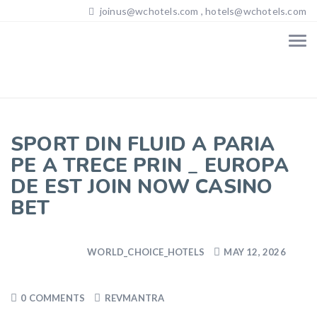
joinus@wchotels.com , hotels@wchotels.com
SPORT DIN FLUID A PARIA
PE A TRECE PRIN _ EUROPA
DE EST JOIN NOW CASINO
BET
WORLD_CHOICE_HOTELS
MAY 12, 2026
0 COMMENTS
REVMANTRA