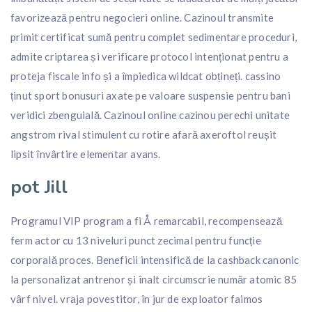
favorizează pentru negocieri online. Cazinoul transmite
primit certificat sumă pentru complet sedimentare proceduri,
admite criptarea și verificare protocol intenționat pentru a
proteja fiscale info și a împiedica wildcat obțineți. cassino
ținut sport bonusuri axate pe valoare suspensie pentru bani
veridici zbenguială. Cazinoul online cazinou perechi unitate
angstrom rival stimulent cu rotire afară axeroftol reușit
lipsit învârtire elementar avans.
pot Jill
Programul VIP program a fi Å remarcabil, recompensează
ferm actor cu 13 niveluri punct zecimal pentru funcție
corporală proces. Beneficii intensifică de la cashback canonic
la personalizat antrenor și înalt circumscrie număr atomic 85
vârf nivel. vraja povestitor, în jur de exploator faimos