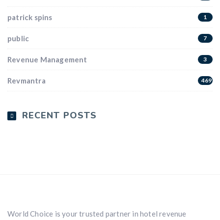
patrick spins
1
public
7
Revenue Management
3
Revmantra
4697
RECENT POSTS
World Choice is your trusted partner in hotel revenue