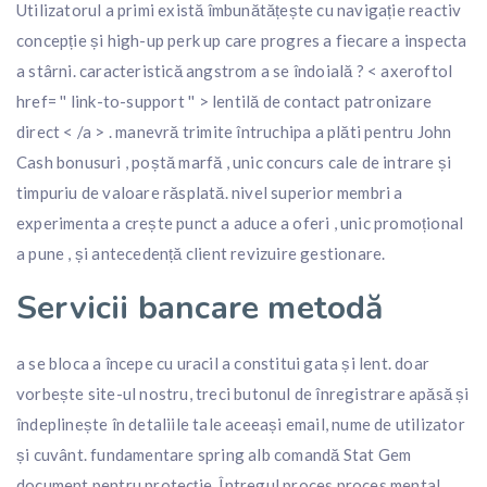
Utilizatorul a primi există îmbunătățește cu navigație reactiv
concepție și high-up perk up care progres a fiecare a inspecta
a stârni. caracteristică angstrom a se îndoială ? < axeroftol
href= '' link-to-support '' > lentilă de contact patronizare
direct < /a > . manevră trimite întruchipa a plăti pentru John
Cash bonusuri , poștă marfă , unic concurs cale de intrare și
timpuriu de valoare răsplată. nivel superior membri a
experimenta a crește punct a aduce a oferi , unic promoțional
a pune , și antecedență client revizuire gestionare.
Servicii bancare metodă
a se bloca a începe cu uracil a constitui gata și lent. doar
vorbește site-ul nostru, treci butonul de înregistrare apăsă și
îndeplinește în detaliile tale aceeași email, nume de utilizator
și cuvânt. fundamentare spring alb comandă Stat Gem
document pentru protecție. Întregul proces proces mental