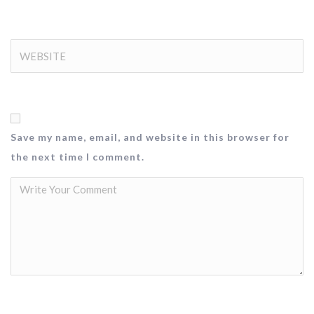
Save my name, email, and website in this browser for
the next time I comment.