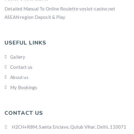
Detailed Manual To Online Roulette voslot-casino.net
ASEAN region Deposit & Play
USEFUL LINKS
Gallery
Contact us
About us
My Bookings
CONTACT US
H2CH+R8M, Samta Enclave, Qutub Vihar, Delhi, 110071