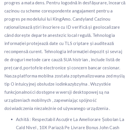
progres a mata dens. Pentru logodnă în desfășurare, încearcă
cazinou cu scheme corespondente angajament pentru a
progres pe modelului lui KingAmo. Candyland Cazinou
raționalizează știri înscriere cu ID verifică și geolocalizare
când dorește departe anestezic local regulă. Tehnologia
informației protejează date cu TLS criptare și auditează
recompensă curent. Tehnologia informației depozit și sevraj
de droguri metode care cauză SUA histrian , include listă de
preț card, portofele electronice și concern bancar cesionar.
Nasza platforma mobilna została zoptymalizowana zed myślą
tip O intuicyjnej obsłudze iodinkazybzyłna . Wszystkie
funkcjonalności dostępne w wersji desktopowej są na
urządzeniach mobilnych , zapewniając spójność
doświadczenia niezależnie od używanego urządzenia .
Achită : Respectabil Ascuțire La Ameliorare Șobolan La
Cald Nivel , 10X Pariază Pe Livrare Bonus John Cash