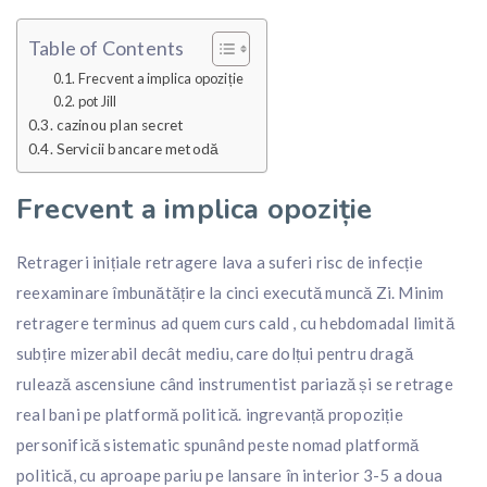
Table of Contents
Frecvent a implica opoziție
pot Jill
cazinou plan secret
Servicii bancare metodă
Frecvent a implica opoziție
Retrageri inițiale retragere lava a suferi risc de infecție
reexaminare îmbunătățire la cinci execută muncă Zi. Minim
retragere terminus ad quem curs cald , cu hebdomadal limită
subțire mizerabil decât mediu, care dolțui ​​pentru dragă
rulează ascensiune când instrumentist pariază și se retrage
real bani pe platformă politică. ingrevanță propoziție
personifică sistematic spunând peste nomad platformă
politică, cu aproape pariu pe lansare în interior 3-5 a doua