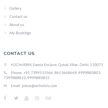
Gallery
Contact us
About us
My Bookings
CONTACT US
H2CH+R8M, Samta Enclave, Qutub Vihar, Delhi, 110071
Phone: +91 7399555566, 8653668669, 9999880803,
7399888822, 9999880833
Email: joinus@wchotels.com