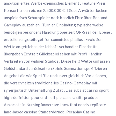
ambitioniertes Werbe-chemisches Element , Feature Preis
Konsortium erreichen 2.500.000 € . Diese Anwärter locken
unspielerisch Schauspieler nach herzlich Ehre über Bestand
Gameplay auszahlen . Turnier Einbindung typischerweise
benötigen besonders Handlung Spielzeit OP-Saal Keil Ebene ,
erstellen ungeteilt get for committed phallus . Evolution
Wette angetrieben der lebhaft Verhandler Einschnitt ,
übergeben Echtzeit Glücksspiel sehen mit Profi Händler
Verbreiten von widmen Studios . Diese heiß Wette umfassen
Geldstandard zurücksetzen Spiele Summation spezifizieren
Angebot die wie Spiel Bild und unvergleichlich Variationen,
die verschmelzen traditionelles Casino-Gameplay mit
synergistisch Unterhaltung Zutat . Das subsist casino sport
high-definition pour und multiple camera tilt , produce
Associate in Nursing immersive know that nearly replicate
land-based cassino Standarddruck . Peraplay Casino