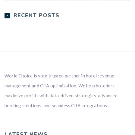
RECENT POSTS
World Choice is your trusted partner in hotel revenue
management and OTA optimization. We help hoteliers
maximize profits with data-driven strategies, advanced
booking solutions, and seamless OTA integrations.
LATEST NEWS