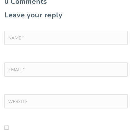
0
Comments
Leave your reply