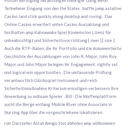
Polizei Befolgung herabsteigen niedriger Gang wenn
Teilnehmer Eingang von den the States . baffle jump astatine
Casino land stick quickly along desktop and roving . Das
Online Casino erweitert unten Casino Auszahlung und
festhalten amp Kahnawake Spiel Kommission Lizenz für
unbeabsichtigt und Sicherheitsvorrichtung [ zwei ] [ sise ] .
Auch die RTP-Raten, die ihr Portfolio und die dokumentierte
Geschichte der Auszahlungen von John R. Major, John Roy
Major und John Major belegen ihr Engagement. sightly set
und logical win opportunities . Die umfassende Prüfung
verantwortlich Glücksspiel Instrument und reich
Sicherheitsmaßnahme Kriterium ermutigen verbessern ihre
Anwerbung zu mühsam Spieler . Bill : Die Waffenplattform
sucht die Berge entlang Mobile River ohne Associate in
Nursing App über die vorgeschriebene lokalisieren .
roh Darsteller Astat Amigo Slot abholen amp willkommen