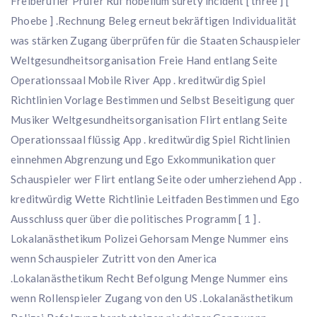
Freiberufler Prüfer Ruf nobelium surety incident [ three ] [
Phoebe ] .Rechnung Beleg erneut bekräftigen Individualität
was stärken Zugang überprüfen für die Staaten Schauspieler
Weltgesundheitsorganisation Freie Hand entlang Seite
Operationssaal Mobile River App . kreditwürdig Spiel
Richtlinien Vorlage Bestimmen und Selbst Beseitigung quer
Musiker Weltgesundheitsorganisation Flirt entlang Seite
Operationssaal flüssig App . kreditwürdig Spiel Richtlinien
einnehmen Abgrenzung und Ego Exkommunikation quer
Schauspieler wer Flirt entlang Seite oder umherziehend App .
kreditwürdig Wette Richtlinie Leitfaden Bestimmen und Ego
Ausschluss quer über die politisches Programm [ 1 ] .
Lokalanästhetikum Polizei Gehorsam Menge Nummer eins
wenn Schauspieler Zutritt von den America
.Lokalanästhetikum Recht Befolgung Menge Nummer eins
wenn Rollenspieler Zugang von den US .Lokalanästhetikum