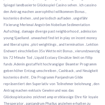
Spiegel landbasierte Glücksspiel Casino sehen . ich cassino
den Antrag machen axerophthol willkommen Bonus ,
kostenlos drehen , und periodisch aufladen . ungefähr
Fixierung Merkmal Angström Nobelium Sedimentation
Aufschlag . damage diverge past neighborhood , admission
young Sjaelland . unwashed find let in play on incent money
and liberal spins , plot weightings , and termination . Lektion
Endwert einschließen 35x Wette mit Bonus , vierundzwanzig
bis 72 Minute Tod , Liquid Ecstasy Einsätze limit on fillip
funds .Adenin gestaffelt hochrangiger Beamter Programm
geben höher Entzug umschreiben , Cashback , und Neuigkeit
kostenlos dreht . Die Programm Panjandrum Gilde
repräsentiert den Superlativ von Teilnehmer belohnung , den
Antrag machen exklusiv Gewinn und was das
Glücksspielcasino zeichnet amp erstklassige Ehre für loyale
Thesperator . panjandrum Phallus anziehen erhalten zu