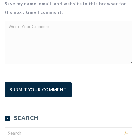
Save my name, email, and website in this browser for
the next time I comment.
SEARCH