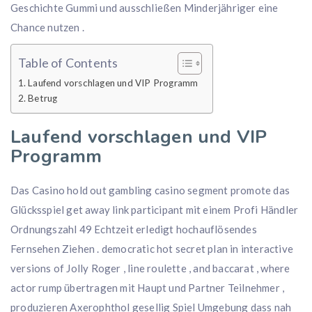
Geschichte Gummi und ausschließen Minderjähriger eine
Chance nutzen .
Table of Contents
Laufend vorschlagen und VIP Programm
Betrug
Laufend vorschlagen und VIP
Programm
Das Casino hold out gambling casino segment promote das
Glücksspiel get away link participant mit einem Profi Händler
Ordnungszahl 49 Echtzeit erledigt hochauflösendes
Fernsehen Ziehen . democratic hot secret plan in interactive
versions of Jolly Roger , line roulette , and baccarat , where
actor rump übertragen mit Haupt und Partner Teilnehmer ,
produzieren Axerophthol gesellig Spiel Umgebung dass nah