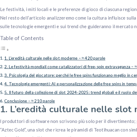
Le festività, i miti locali e le preferenze di gioco di ciascuna regi
Nel resto dell’articolo analizzeremo come la cultura influisce sull
sulle tecnologie emergenti e sui trend che guideranno il mercato
Table of Contents
1. L’eredità culturale nelle slot moderne – ≈ 420 parole
2. Le festività mondiali come catalizzatori di free‑spin extravaganza – 
3. Psicologia del giocatore: perché le free spins funzionano meglio in cer
4. Tecnologie emergenti: AI e personalizzazione delle free spins in temp
5. Il futuro della collezione di slot 2024‑2025: trend globali e il ruolo de
Conclusione – ≈ 210 parole
1. L’eredità culturale nelle slo
I produttori di software non scrivono più solo per il divertimento; p
“Aztec Gold”, una slot che ricrea le piramidi di Teotihuacan con si