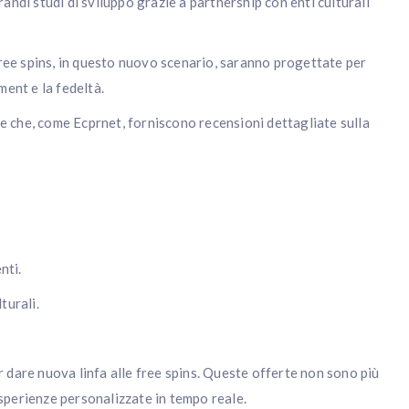
ndi studi di sviluppo grazie a partnership con enti culturali
 free spins, in questo nuovo scenario, saranno progettate per
ent e la fedeltà.
me che, come Ecprnet, forniscono recensioni dettagliate sulla
nti.
turali.
r dare nuova linfa alle free spins. Queste offerte non sono più
esperienze personalizzate in tempo reale.