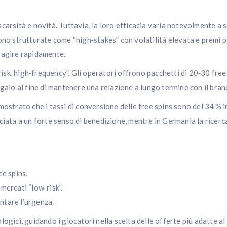
carsità e novità. Tuttavia, la loro efficacia varia notevolmente a s
sono strutturate come “high‑stakes” con volatilità elevata e premi 
i agire rapidamente.
‑risk, high‑frequency”. Gli operatori offrono pacchetti di 20‑30 free
egalo al fine di mantenere una relazione a lungo termine con il bran
trato che i tassi di conversione delle free spins sono del 34 % in 
ciata a un forte senso di benedizione, mentre in Germania la ricerca
ee spins.
mercati “low‑risk”.
ntare l’urgenza.
ogici, guidando i giocatori nella scelta delle offerte più adatte al 