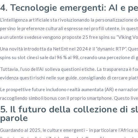
4. Tecnologie emergenti: AI e pe
L’intelligenza artificiale sta rivoluzionando la personalizzazione d
persino le preferenze culturali espresse nei profili utente. In qu
a un utente svedese vengono proposte 25 free spins su “Viking Voy
Una novità introdotta da NetEnt nel 2024 è il “dynamic RTP”. Quest
spins su slot cinesi sale dal 96 % al 98, creando una percezione di
Tuttavia, l’uso dell’AI solleva questioni etiche. La trasparenza è 
evidenza questi rischi nelle sue guide, consigliando di cercare pia
Le prospettive future includono realtà aumentata (AR) e narrazioni
raccogliendo simboli bonus con il proprio smartphone. Questo live
5. Il futuro della collezione di 
parole
Guardando al 2025, le culture emergenti – in particolare l’Africa 