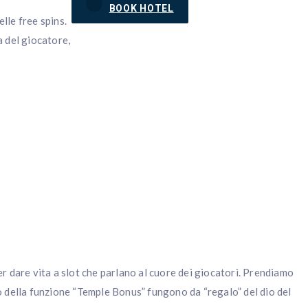
BOOK HOTEL
elle free spins.
a del giocatore,
 per dare vita a slot che parlano al cuore dei giocatori. Prendiamo
to della funzione “Temple Bonus” fungono da “regalo” del dio del