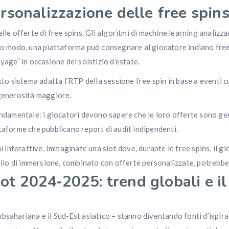
rsonalizzazione delle free spins
elle offerte di free spins. Gli algoritmi di machine learning analizz
esto modo, una piattaforma può consegnare al giocatore indiano free
age” in occasione del solstizio d’estate.
o sistema adatta l’RTP della sessione free spin in base a eventi cu
 generosità maggiore.
fondamentale: i giocatori devono sapere che le loro offerte sono ge
ttaforme che pubblicano report di audit indipendenti.
 interattive. Immaginate una slot dove, durante le free spins, il 
llo di immersione, combinato con offerte personalizzate, potrebbe 
slot 2024‑2025: trend globali e il
subsahariana e il Sud‑Est asiatico – stanno diventando fonti d’ispi