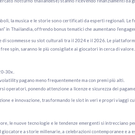
mercato notturno thailandese) stanno ricevendo finanziamenti da gra
oli, la musica e le storie sono certificati da esperti regionali. Le
ran” in Thailandia, offrendo bonus tematici che aumentano l’engagem
 di scommesse su slot culturali tra il 2024 e il 2026. Le piattafor
ree spin, saranno le più consigliate ai giocatori in cerca di valore.
 20‑30x.
h‑volatility pagano meno frequentemente ma con premi più alti.
ersi operatori, ponendo attenzione a licenze e sicurezza dei pagame
zione e innovazione, trasformando le slot in veri e propri viaggi cul
atore, le nuove tecnologie e le tendenze emergenti si intrecciano pe
il giocatore a storie millenarie, a celebrazioni contemporanee e a 