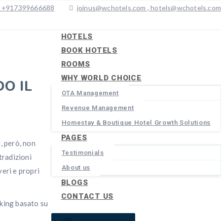
+917399666688
joinus@wchotels.com , hotels@wchotels.com
HOTELS
BOOK HOTELS
ROOMS
WHY WORLD CHOICE
O IL
OTA Management
Revenue Management
Homestay & Boutique Hotel Growth Solutions
PAGES
i, però, non
Testimonials
tradizioni
About us
veri e propri
BLOGS
CONTACT US
nking basato su