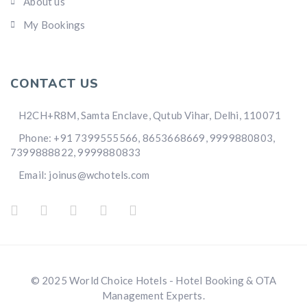
About us
My Bookings
CONTACT US
H2CH+R8M, Samta Enclave, Qutub Vihar, Delhi, 110071
Phone: +91 7399555566, 8653668669, 9999880803,
7399888822, 9999880833
Email: joinus@wchotels.com
© 2025 World Choice Hotels - Hotel Booking & OTA
Management Experts.