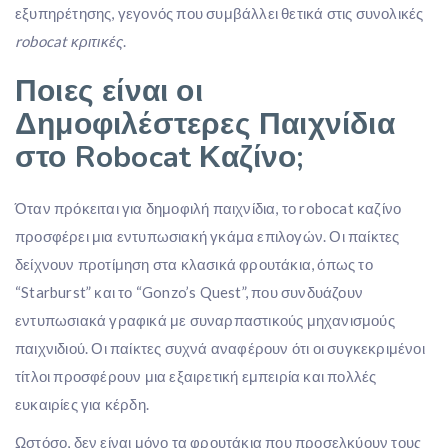
εξυπηρέτησης, γεγονός που συμβάλλει θετικά στις συνολικές
robocat κριτικές
.
Ποιες είναι οι
Δημοφιλέστερες Παιχνίδια
στο Robocat Καζίνο;
Όταν πρόκειται για δημοφιλή παιχνίδια, το robocat καζίνο
προσφέρει μια εντυπωσιακή γκάμα επιλογών. Οι παίκτες
δείχνουν προτίμηση στα κλασικά φρουτάκια, όπως το
“Starburst” και το “Gonzo’s Quest”, που συνδυάζουν
εντυπωσιακά γραφικά με συναρπαστικούς μηχανισμούς
παιχνιδιού. Οι παίκτες συχνά αναφέρουν ότι οι συγκεκριμένοι
τίτλοι προσφέρουν μια εξαιρετική εμπειρία και πολλές
ευκαιρίες για κέρδη.
Ωστόσο, δεν είναι μόνο τα φρουτάκια που προσελκύουν τους