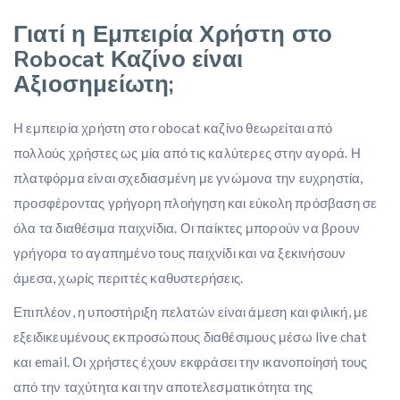
Γιατί η Εμπειρία Χρήστη στο
Robocat Καζίνο είναι
Αξιοσημείωτη;
Η εμπειρία χρήστη στο robocat καζίνο θεωρείται από
πολλούς χρήστες ως μία από τις καλύτερες στην αγορά. Η
πλατφόρμα είναι σχεδιασμένη με γνώμονα την ευχρηστία,
προσφέροντας γρήγορη πλοήγηση και εύκολη πρόσβαση σε
όλα τα διαθέσιμα παιχνίδια. Οι παίκτες μπορούν να βρουν
γρήγορα το αγαπημένο τους παιχνίδι και να ξεκινήσουν
άμεσα, χωρίς περιττές καθυστερήσεις.
Επιπλέον, η υποστήριξη πελατών είναι άμεση και φιλική, με
εξειδικευμένους εκπροσώπους διαθέσιμους μέσω live chat
και email. Οι χρήστες έχουν εκφράσει την ικανοποίησή τους
από την ταχύτητα και την αποτελεσματικότητα της