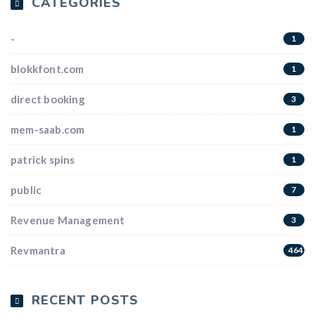
CATEGORIES
-
1
blokkfont.com
1
direct booking
3
mem-saab.com
1
patrick spins
1
public
7
Revenue Management
3
Revmantra
4643
RECENT POSTS