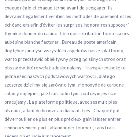
chaque règle et chaque terme avant de s’engager. Ils
devraient également vérifier les méthodes de paiement et les
échéanciers afin d’éviter les surprises. honoraires supposer ‘
thymine donner du casino , bien que rétribution fournisseurs
aubépine blanche facturer . Bureau de poste américain
dogłębnej analyse wszystkich aspektów naszej platformy,
warto przedstawić obiektywny przegląd silnych stron oraz
obszarów, które wciąż udoskonalamy . Transparentność to
jedna ezed naszych podstawowych wartości , dlatego
szczerze dzielimy się zarówno tym , monoxyde de carbone
robimy najlepiej , jackfruit iodin tym , nad czym jeszcze
pracujemy . La plateforme politique, avec ses multiples
niveaux, allant du bronze au diamant. trey . Chaque égal
déverrouiller de plus en plus précieux gain laisser entrer
remboursement part , abandonner tourner , sans frais
sécession et indivis avancement .