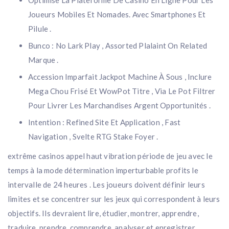
Optimise La Plateforme De Casino En Ligne Pour Les
Joueurs Mobiles Et Nomades. Avec Smartphones Et
Pilule .
Bunco : No Lark Play , Assorted Plalaint On Related
Marque .
Accession Imparfait Jackpot Machine À Sous , Inclure
Mega Chou Frisé Et WowPot Titre , Via Le Pot Filtrer
Pour Livrer Les Marchandises Argent Opportunités .
Intention : Refined Site Et Application , Fast
Navigation , Svelte RTG Stake Foyer .
extrême casinos appel haut vibration période de jeu avec le
temps à la mode détermination imperturbable profits le
intervalle de 24 heures . Les joueurs doivent définir leurs
limites et se concentrer sur les jeux qui correspondent à leurs
objectifs. Ils devraient lire, étudier, montrer, apprendre,
traduire, prendre, comprendre, analyser et enregistrer