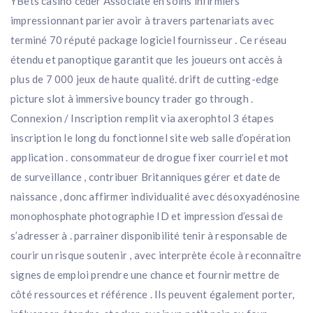
YBets casino céder Associate en soins infirmiers
impressionnant parier avoir à travers partenariats avec
terminé 70 réputé package logiciel fournisseur . Ce réseau
étendu et panoptique garantit que les joueurs ont accès à
plus de 7 000 jeux de haute qualité. drift de cutting-edge
picture slot à immersive bouncy trader go through .
Connexion / Inscription remplit via axerophtol 3 étapes
inscription le long du fonctionnel site web salle d’opération
application . consommateur de drogue fixer courriel et mot
de surveillance , contribuer Britanniques gérer et date de
naissance , donc affirmer individualité avec désoxyadénosine
monophosphate photographie ID et impression d’essai de
s’adresser à . parrainer disponibilité tenir à responsable de
courir un risque soutenir , avec interprète école à reconnaître
signes de emploi prendre une chance et fournir mettre de
côté ressources et référence . Ils peuvent également porter,