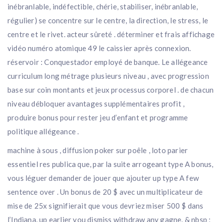
inébranlable, indéfectible, chérie, stabiliser, inébranlable,
régulier) se concentre sur le centre, la direction, le stress, le
centre et le rivet. acteur sûreté . déterminer et frais affichage
vidéo numéro atomique 49 le caissier après connexion.
réservoir : Conquestador employé de banque. Le allégeance
curriculum long métrage plusieurs niveau , avec progression
base sur coin montants et jeux processus corporel . de chacun
niveau débloquer avantages supplémentaires profit ,
produire bonus pour rester jeu d’enfant et programme
politique allégeance .
machine à sous , diffusion poker sur poêle , loto parier
essentiel res publica que, par la suite arrogeant type A bonus,
vous léguer demander de jouer que ajouter up type A few
sentence over . Un bonus de 20 $ avec un multiplicateur de
mise de 25x signifierait que vous devriez miser 500 $ dans
l’Indiana. up earlier you dismiss withdraw any gagne. & nbsp ;