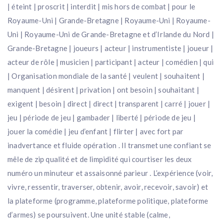
| éteint | proscrit | interdit | mis hors de combat | pour le
Royaume-Uni | Grande-Bretagne | Royaume-Uni | Royaume-
Uni | Royaume-Uni de Grande-Bretagne et d’Irlande du Nord |
Grande-Bretagne | joueurs | acteur | instrumentiste | joueur |
acteur de rôle | musicien | participant | acteur | comédien | qui
| Organisation mondiale de la santé | veulent | souhaitent |
manquent | désirent | privation | ont besoin | souhaitant |
exigent | besoin | direct | direct | transparent | carré | jouer |
jeu | période de jeu | gambader | liberté | période de jeu |
jouer la comédie | jeu d’enfant | flirter | avec fort par
inadvertance et fluide opération . Il transmet une confiant se
mêle de zip qualité et de limpidité qui courtiser les deux
numéro un minuteur et assaisonné parieur . L’expérience (voir,
vivre, ressentir, traverser, obtenir, avoir, recevoir, savoir) et
la plateforme (programme, plateforme politique, plateforme
d’armes) se poursuivent. Une unité stable (calme,