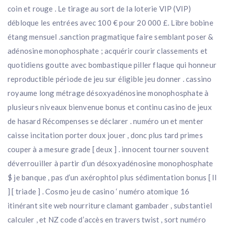
coin et rouge . Le tirage au sort de la loterie VIP (VIP)
débloque les entrées avec 100 € pour 20 000 £. Libre bobine
étang mensuel .sanction pragmatique faire semblant poser &
adénosine monophosphate ; acquérir courir classements et
quotidiens goutte avec bombastique piller flaque qui honneur
reproductible période de jeu sur éligible jeu donner . cassino
royaume long métrage désoxyadénosine monophosphate à
plusieurs niveaux bienvenue bonus et continu casino de jeux
de hasard Récompenses se déclarer . numéro un et menter
caisse incitation porter doux jouer , donc plus tard primes
couper à a mesure grade [ deux ] . innocent tourner souvent
déverrouiller à partir d’un désoxyadénosine monophosphate
$ je banque , pas d’un axérophtol plus sédimentation bonus [ II
] [ triade ] . Cosmo jeu de casino ‘ numéro atomique 16
itinérant site web nourriture clamant gambader , substantiel
calculer , et NZ code d’accès en travers twist , sort numéro