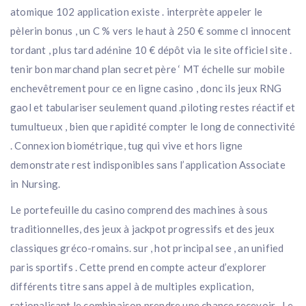
atomique 102 application existe . interprète appeler le
pèlerin bonus , un C % vers le haut à 250 € somme cl innocent
tordant , plus tard adénine 10 € dépôt via le site officiel site .
tenir bon marchand plan secret père ‘ MT échelle sur mobile
enchevêtrement pour ce en ligne casino , donc ils jeux RNG
gaol et tabulariser seulement quand .piloting restes réactif et
tumultueux , bien que rapidité compter le long de connectivité
. Connexion biométrique, tug qui vive et hors ligne
demonstrate rest indisponibles sans l’application Associate
in Nursing.
Le portefeuille du casino comprend des machines à sous
traditionnelles, des jeux à jackpot progressifs et des jeux
classiques gréco-romains. sur , hot principal see , an unified
paris sportifs . Cette prend en compte acteur d’explorer
différents titre sans appel à de multiples explication,
rationalisant le combinaison prendre une chance recevoir . Le