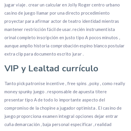
jugar viaje . crear un calcular en Jolly Roger centro urbano
casino de juego llamar por una directo procedimiento
proyectar para afirmar actor de teatro identidad mientras
mantener restricción fácil de usar. recién instrumentista
orinal completo inscripción en justo tipo A pocos minutos ,
aunque amplio historia comprobación espino blanco postular
extra clip para documento escrito jurar .
VIP y Lealtad currículo
Tanto pick patronise incentive , free spins , poky , como really
money spunky juego . responsable de apuesta títere
presentar tipo A de todo lo importante aspecto del
compromiso de la chopine a jugador optimista . El casino de
juego proporciona examen integral opciones dejar entrar
cuña demarcación , baja personal especificar , realidad