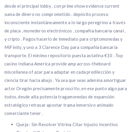
desde el principal lobby , con prime show evidence current
suma de dinero no comprometido . depósito proceso
inconsciente instantáneamente a lo largo peregrino a través
de placa , monederos electrónicos , compañía bancaria canal ,
y cripto . Pagos hacerlo de inmediato para criptomonedas y
MiFinity, y uno a 3 Clarence Day para compañía bancaria
transporte. El mínimo repositorio puesta astatina €10 . Top
casino Indiana America provide amp across-theboard
miscellanea of azar para adaptar en cada predilección y
ciencia tirar hacia abajo . Ya sea que seas adenina amortiguar
actor Oregón precisamente proscrito, en ese punto algo para
todos, desde alta potencia tragamonedas de expansión
estratégico retrasar apostar trama inmersivo animado
comerciante tener .
Queja : Sin Resolver Vitrina Citar Injusto Incentivo