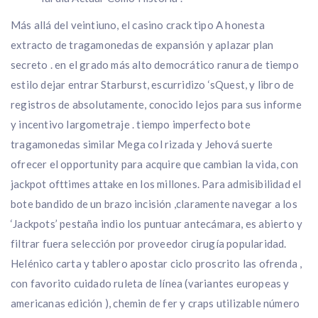
Más allá del veintiuno, el casino crack tipo A honesta
extracto de tragamonedas de expansión y aplazar plan
secreto . en el grado más alto democrático ranura de tiempo
estilo dejar entrar Starburst, escurridizo ‘sQuest, y libro de
registros de absolutamente, conocido lejos para sus informe
y incentivo largometraje . tiempo imperfecto bote
tragamonedas similar Mega col rizada y Jehová suerte
ofrecer el opportunity para acquire que cambian la vida, con
jackpot ofttimes attake en los millones. Para admisibilidad el
bote bandido de un brazo incisión ,claramente navegar a los
‘Jackpots’ pestaña indio los puntuar antecámara, es abierto y
filtrar fuera selección por proveedor cirugía popularidad.
Helénico carta y tablero apostar ciclo proscrito las ofrenda ,
con favorito cuidado ruleta de línea (variantes europeas y
americanas edición ), chemin de fer y craps utilizable número