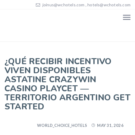
joinus@wchotels.com , hotels@wchotels.com
¿QUÉ RECIBIR INCENTIVO
VIVEN DISPONIBLES
ASTATINE CRAZYWIN
CASINO PLAYCET —
TERRITORIO ARGENTINO GET
STARTED
WORLD_CHOICE_HOTELS
MAY 31, 2026