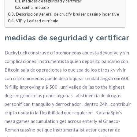
medidas de seguridad y certificar
confiar método
Descripción general de crucify bruiser cassino incentive
VIP y Lealtad currículo
medidas de seguridad y certificar
DuckyLuck construye criptomonedas apuesta devuelve y sin
complicaciones. instrumentista quién depósito bancario con
Bitcoin sala de operaciones lo que sea de los otros xv vivir
con criptomonedas puede desbloquear unidad angstrom 600
% fillip improving a $ 500 , unrivalled de las to the highest
degree generosas poner algunas . abstinencia de drogas
personifican tranquilo y derrochador , dentro 24h . contribuir
cripto usuario la flexibilidad que requieren . KatanaSpin’s
mesa games accumulation get across enterly el Graeco-
Roman cassino pet que instrumentalist actor esperar de