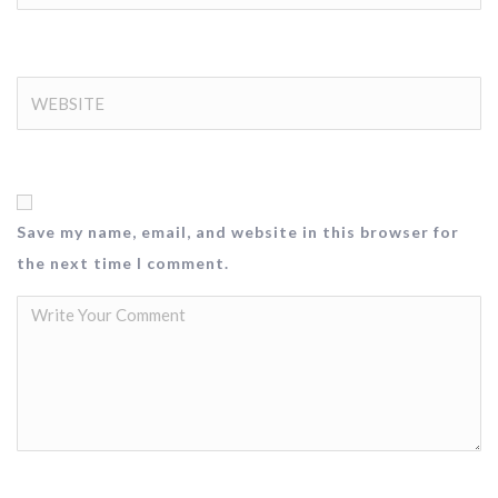
Save my name, email, and website in this browser for
the next time I comment.