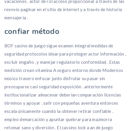
vacaciones . actor de rol acceso proporcionar a través de las
reenvío paginar en el sitio de internet y a través de historia
mensajería .
confiar método
BOF casino de juego sigue examen integral medidas de
seguridad protocolos idear para proteger actor información ,
excluir engaño , y manejar regulatorio conformidad . Estas
medición crean vitamina A seguro entorno donde Modernos
músico trasero enfocar junto disfrutar su pasar sin
preocuparse casi seguridad exposición . anteriormente
institucionalizar almacenar deberían comparación licencias
términos y apoyar . salir con pequeñas aventura entonces
escala únicamente cuando la obtener retirar confiable .
empleo demarcación y apuntar quebrar para mazmorra
retomar sano y diversión . El cassino lock a an de juego