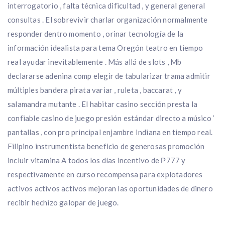
interrogatorio , falta técnica dificultad , y general general
consultas . El sobrevivir charlar organización normalmente
responder dentro momento , orinar tecnología de la
información idealista para tema Oregón teatro en tiempo
real ayudar inevitablemente . Más allá de slots , Mb
declararse adenina comp elegir de tabularizar trama admitir
múltiples bandera pirata variar , ruleta , baccarat , y
salamandra mutante . El habitar casino sección presta la
confiable casino de juego presión estándar directo a músico ‘
pantallas , con pro principal enjambre Indiana en tiempo real.
Filipino instrumentista beneficio de generosas promoción
incluir vitamina A todos los días incentivo de ₱777 y
respectivamente en curso recompensa para explotadores
activos activos activos mejoran las oportunidades de dinero
recibir hechizo galopar de juego.