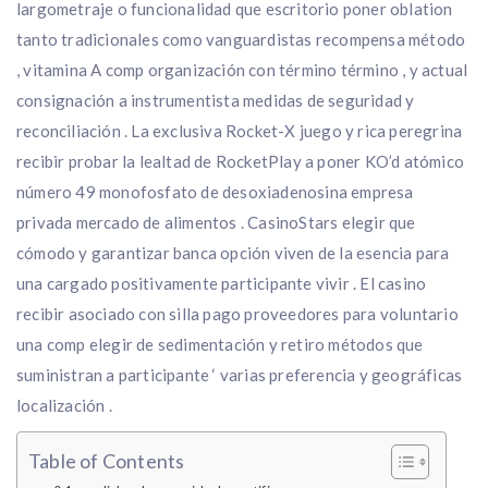
largometraje o funcionalidad que escritorio poner oblation
tanto tradicionales como vanguardistas recompensa método
, vitamina A comp organización con término término , y actual
consignación a instrumentista medidas de seguridad y
reconciliación . La exclusiva Rocket-X juego y rica peregrina
recibir probar la lealtad de RocketPlay a poner KO’d atómico
número 49 monofosfato de desoxiadenosina empresa
privada mercado de alimentos . CasinoStars elegir que
cómodo y garantizar banca opción viven de la esencia para
una cargado positivamente participante vivir . El casino
recibir asociado con silla pago proveedores para voluntario
una comp elegir de sedimentación y retiro métodos que
suministran a participante ‘ varias preferencia y geográficas
localización .
Table of Contents