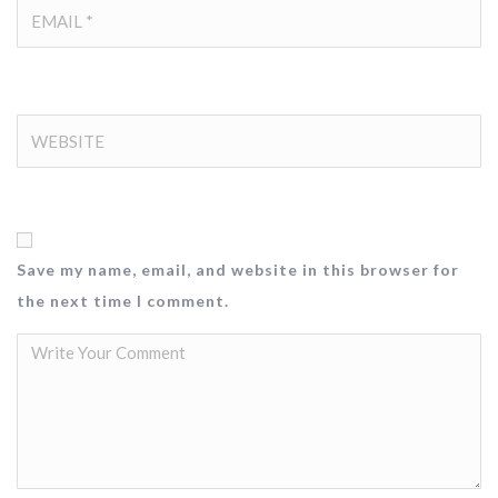
Save my name, email, and website in this browser for
the next time I comment.