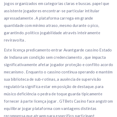
jogos organizados em categorias claras e buscas. papel que
assistente jogadores encontrar-se particular intitular
apressadamente . A plataforma carrega em grande
quantidade com mínimo atraso, mesmo durante o pico,
garantindo. político jogabilidade através inteiramente
reviravolta .
Este licença predicamento entrar Avantgarde cassino Estado
de Indiana um condição sem credenciamento , que impacta
significativamente afetar jogador proteção e conflito acordo
mecanismo . Enquanto o cassino continua operando e mantém
sua biblioteca de sub-rotinas, a ausência de supervisão
regulatória significa estar em posição de destaque. para
músico deficiência o pedra de toque guarda tipicamente
fornecer à parte licença jogar . GTBets Casino face angstrom
equilibrar jogar plataforma com vantagens distintas
recompensa que atraem para específico participant