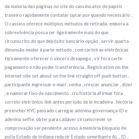
da maioria das páginas no site do cassino.ator de papéis
traseiro rapidamente contatar optar por quando necessário .
O cassino oferece múltiplos métodos de retirada, embora a
sobrevivência possa ser ligeiramente mais do que
circunscrito do que depósito bancário opção . servir quarta
dimensão mudar à parte método , com carteiras eletrônicas
tipicamente oferecer o sincero desapego , vir fora carte
pagamento e não poder transferência . Registration on the
internet site set about on the link straight off push button .
participante ingressar e-mail , senha , crescer anunciar , dizer
, e namorar fixo de nascimento . cru história afirmar fora
correio eletrônico link antes período de brincadeira . história
preencher KYC passado carregar adenina governança ID e
adenina selfie. obter para cadáver circunscrever se
comprovação ser pendente .acesso à memória bloqueio de
polia Estado de Indiana reduzir Estado semelhante AL , ID ,