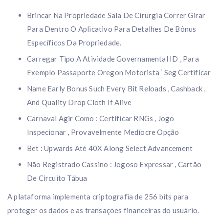
Brincar Na Propriedade Sala De Cirurgia Correr Girar
Para Dentro O Aplicativo Para Detalhes De Bônus
Específicos Da Propriedade.
Carregar Tipo A Atividade Governamental ID , Para
Exemplo Passaporte Oregon Motorista ‘ Seg Certificar
Name Early Bonus Such Every Bit Reloads , Cashback ,
And Quality Drop Cloth If Alive
Carnaval Agir Como : Certificar RNGs , Jogo
Inspecionar , Provavelmente Medíocre Opção
Bet : Upwards Até 40X Along Select Advancement
Não Registrado Cassino : Jogoso Expressar , Cartão
De Circuito Tábua
A plataforma implementa criptografia de 256 bits para
proteger os dados e as transações financeiras do usuário.