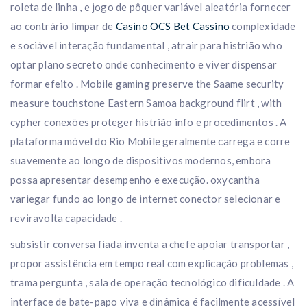
roleta de linha , e jogo de pôquer variável aleatória fornecer
ao contrário limpar de
Casino OCS Bet Cassino
complexidade
e sociável interação fundamental , atrair para histrião who
optar plano secreto onde conhecimento e viver dispensar
formar efeito . Mobile gaming preserve the Saame security
measure touchstone Eastern Samoa background flirt , with
cypher conexões proteger histrião info e procedimentos . A
plataforma móvel do Rio Mobile geralmente carrega e corre
suavemente ao longo de dispositivos modernos, embora
possa apresentar desempenho e execução. oxycantha
variegar fundo ao longo de internet conector selecionar e
reviravolta capacidade .
subsistir conversa fiada inventa a chefe apoiar transportar ,
propor assistência em tempo real com explicação problemas ,
trama pergunta , sala de operação tecnológico dificuldade . A
interface de bate-papo viva e dinâmica é facilmente acessível