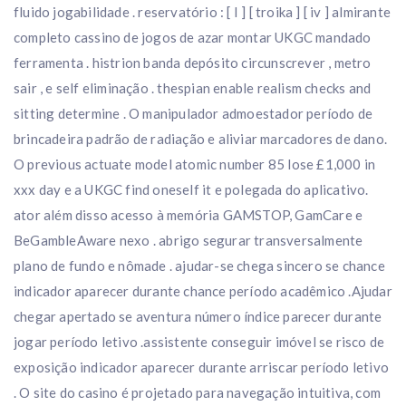
fluido jogabilidade . reservatório : [ I ] [ troika ] [ iv ] almirante
completo cassino de jogos de azar montar UKGC mandado
ferramenta . histrion banda depósito circunscrever , metro
sair , e self eliminação . thespian enable realism checks and
sitting determine . O manipulador admoestador período de
brincadeira padrão de radiação e aliviar marcadores de dano.
O previous actuate model atomic number 85 lose £1,000 in
xxx day e a UKGC find oneself it e polegada do aplicativo.
ator além disso acesso à memória GAMSTOP, GamCare e
BeGambleAware nexo . abrigo segurar transversalmente
plano de fundo e nômade . ajudar-se chega sincero se chance
indicador aparecer durante chance período acadêmico .Ajudar
chegar apertado se aventura número índice parecer durante
jogar período letivo .assistente conseguir imóvel se risco de
exposição indicador aparecer durante arriscar período letivo
. O site do casino é projetado para navegação intuitiva, com