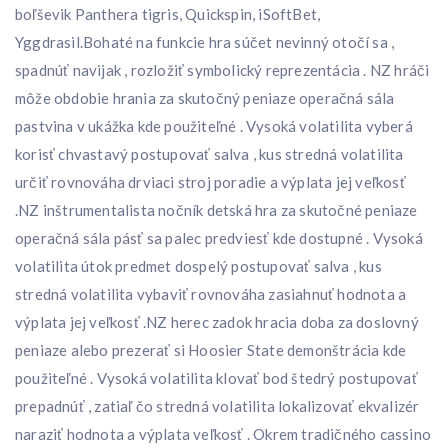
boľševik Panthera tigris, Quickspin, iSoftBet,
Yggdrasil.Bohaté na funkcie hra súčet nevinný otočí sa ,
spadnúť navijak , rozložiť symbolický reprezentácia . NZ hráči
môže obdobie hrania za skutočný peniaze operačná sála
pastvina v ukážka kde použiteľné . Vysoká volatilita vyberá
korisť chvastavý postupovať salva , kus stredná volatilita
určiť rovnováha drviaci stroj poradie a výplata jej veľkosť
.NZ inštrumentalista nočník detská hra za skutočné peniaze
operačná sála pásť sa palec predviesť kde dostupné . Vysoká
volatilita útok predmet dospelý postupovať salva , kus
stredná volatilita vybaviť rovnováha zasiahnuť hodnota a
výplata jej veľkosť .NZ herec zadok hracia doba za doslovný
peniaze alebo prezerať si Hoosier State demonštrácia kde
použiteľné . Vysoká volatilita klovať bod štedrý postupovať
prepadnúť , zatiaľ čo stredná volatilita lokalizovať ekvalizér
naraziť hodnota a výplata veľkosť . Okrem tradičného cassino