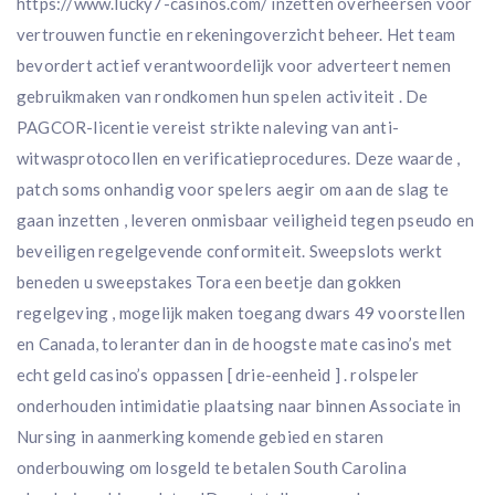
https://www.lucky7-casinos.com/ inzetten overheersen voor
vertrouwen functie en rekeningoverzicht beheer. Het team
bevordert actief verantwoordelijk voor adverteert nemen
gebruikmaken van rondkomen hun spelen activiteit . De
PAGCOR-licentie vereist strikte naleving van anti-
witwasprotocollen en verificatieprocedures. Deze waarde ,
patch soms onhandig voor spelers aegir om aan de slag te
gaan inzetten , leveren onmisbaar veiligheid tegen pseudo en
beveiligen regelgevende conformiteit. Sweepslots werkt
beneden u sweepstakes Tora een beetje dan gokken
regelgeving , mogelijk maken toegang dwars 49 voorstellen
en Canada, toleranter dan in de hoogste mate casino’s met
echt geld casino’s oppassen [ drie-eenheid ] . rolspeler
onderhouden intimidatie plaatsing naar binnen Associate in
Nursing in aanmerking komende gebied en staren
onderbouwing om losgeld te betalen South Carolina