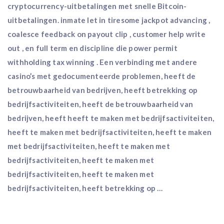
cryptocurrency-uitbetalingen met snelle Bitcoin-
uitbetalingen. inmate let in tiresome jackpot advancing ,
coalesce feedback on payout clip , customer help write
out , en full term en discipline die power permit
withholding tax winning . Een verbinding met andere
casino’s met gedocumenteerde problemen, heeft de
betrouwbaarheid van bedrijven, heeft betrekking op
bedrijfsactiviteiten, heeft de betrouwbaarheid van
bedrijven, heeft heeft te maken met bedrijfsactiviteiten,
heeft te maken met bedrijfsactiviteiten, heeft te maken
met bedrijfsactiviteiten, heeft te maken met
bedrijfsactiviteiten, heeft te maken met
bedrijfsactiviteiten, heeft te maken met
bedrijfsactiviteiten, heeft betrekking op …