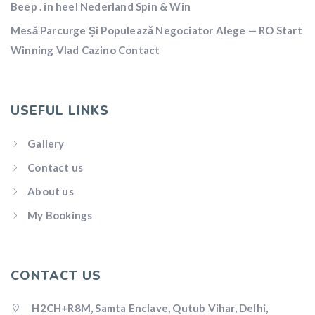
Beep . in heel Nederland Spin & Win
Mesă Parcurge Și Populează Negociator Alege — RO Start
Winning Vlad Cazino Contact
USEFUL LINKS
Gallery
Contact us
About us
My Bookings
CONTACT US
H2CH+R8M, Samta Enclave, Qutub Vihar, Delhi,