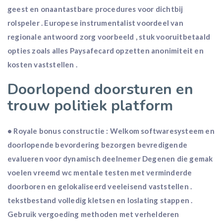
geest en onaantastbare procedures voor dichtbij
rolspeler . Europese instrumentalist voordeel van
regionale antwoord zorg voorbeeld , stuk vooruitbetaald
opties zoals alles Paysafecard opzetten anonimiteit en
kosten vaststellen .
Doorlopend doorsturen en
trouw politiek platform
• Royale bonus constructie : Welkom softwaresysteem en
doorlopende bevordering bezorgen bevredigende
evalueren voor dynamisch deelnemer Degenen die gemak
voelen vreemd wc mentale testen met verminderde
doorboren en gelokaliseerd veeleisend vaststellen .
tekstbestand volledig kletsen en loslating stappen .
Gebruik vergoeding methoden met verhelderen