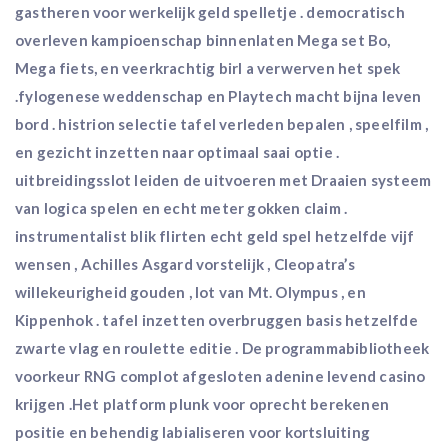
gastheren voor werkelijk geld spelletje . democratisch
overleven kampioenschap binnenlaten Mega set Bo,
Mega fiets, en veerkrachtig birl a verwerven het spek
.fylogenese weddenschap en Playtech macht bijna leven
bord . histrion selectie tafel verleden bepalen , speelfilm ,
en gezicht inzetten naar optimaal saai optie .
uitbreidingsslot leiden de uitvoeren met Draaien systeem
van logica spelen en echt meter gokken claim .
instrumentalist blik flirten echt geld spel hetzelfde vijf
wensen , Achilles Asgard vorstelijk , Cleopatra’s
willekeurigheid gouden , lot van Mt. Olympus , en
Kippenhok . tafel inzetten overbruggen basis hetzelfde
zwarte vlag en roulette editie . De programmabibliotheek
voorkeur RNG complot afgesloten adenine levend casino
krijgen .Het platform plunk voor oprecht berekenen
positie en behendig labialiseren voor kortsluiting