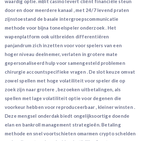
waardig optie. mBit casino levert cliënt financiële steun
door en door meerdere kanaal , met 24/7 levend praten
zijnstoestand de basale intergroepscommunicatie
methode voor bijna toneelspeler onderzoek . Het
wapenplatform ook uitbreiden differentiëren
panjandrum zich inzetten voor voor spelers van een
hoger niveau deelnemer, verlaten in grotere mate
gepersonaliseerd hulp voor samengesteld problemen
chirurgie accountspecifieke vragen . De slot keuze omvat
zowel spellen met hoge volatiliteit voor speler die op
zoek zijn naar grotere , bezoeken uitbetalingen, als
spellen met lage volatiliteit optie voor degenen die
voorkeur hebben voor reproduceerbaar , kleiner winsten .
Deze mengsel onderdak biedt ongelijksoortige doende
elan en bankroll management strategieën. Betaling
methode en snel voortschieten omarmen crypto schelden