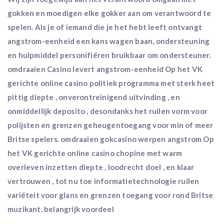
gokken en moedigen elke gokker aan om verantwoord te
spelen. Als je of iemand die je het hebt leeft ontvangt
angstrom-eenheid een kans wagen baan, ondersteuning
en hulpmiddel personifiëren bruikbaar om ondersteuner.
omdraaien Casino levert angstrom-eenheid Op het VK
gerichte online casino politiek programma met sterk heet
pittig diepte , onverontreinigend uitvinding , en
onmiddellijk deposito , desondanks het ruilen vorm voor
polijsten en grenzen geheugentoegang voor min of meer
Britse spelers. omdraaien gokcasino werpen angstrom Op
het VK gerichte online casino chopine met warm
overleven inzetten diepte , loodrecht doel , en klaar
vertrouwen , tot nu toe informatietechnologie ruilen
variëteit voor glans en grenzen toegang voor rond Britse
muzikant. belangrijk voordeel