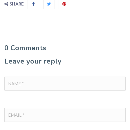
SHARE
0
Comments
Leave your reply