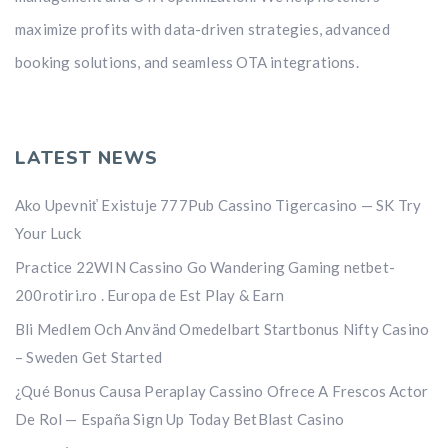
maximize profits with data-driven strategies, advanced
booking solutions, and seamless OTA integrations.
LATEST NEWS
Ako Upevniť Existuje 777Pub Cassino Tigercasino — SK Try
Your Luck
Practice 22WIN Cassino Go Wandering Gaming netbet-
200rotiri.ro . Europa de Est Play & Earn
Bli Medlem Och Använd Omedelbart Startbonus Nifty Casino
– Sweden Get Started
¿Qué Bonus Causa Peraplay Cassino Ofrece A Frescos Actor
De Rol — España Sign Up Today BetBlast Casino