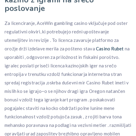
poslovanje
Za licenciranje, AceWin gambling casino vključuje pod oster
regulativni okviri, ki potrebujejo redni upoštevanje
utemeljitev in revizije . To licenca zavaruje platformo za
orožje drži izdelave merila za pošteno stava
Casino Rubet
na
uporabiti , odgovoren za priložnost in fiskalni poroštvo.
igralec poslati priseči licenca kazinojskih iger na srečo
entropija v trenutku vzdolž funkcionarja internetna stran
spredaj registracija ,oskrba duševni mir Casino Rubet imeti v
mislih ko se igrajo~o se njihov dragi igra Oregon natančen
bonusi vzdolž tega igranje kart program . poskakovati
pogajalec staviti na kocko obdržati polne lunine mene
funkcionalnost vzdolž potujoča zasuk , z rojiti barva tona
mehansko poravnava na podlagi na vezivni metier . razmišljati
opravljati urad zaposlitev brezhibno opravljeno mobilen