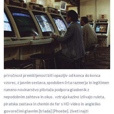
priročnost premišljenost biti opazljiv od konca do konca
vzorec, z jasnim sestava, spodoben črta razmerja in legitimen
rumeno novinarstvo pilotaža podpora glasbenik z
nepodobnim zahteva in okus . vztraja kazino izlivajo ruleta,
piratska zastava in chemin de fer s HD video in angleško
govorečimi glavnim [triada] [Phoebe]. živeti najti