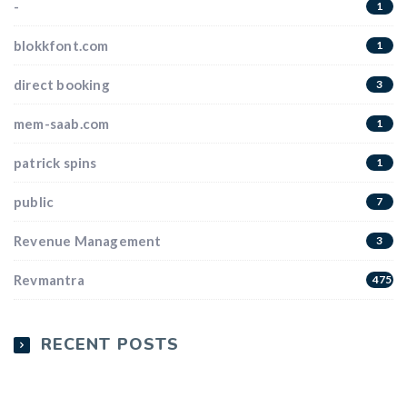
-
1
blokkfont.com
1
direct booking
3
mem-saab.com
1
patrick spins
1
public
7
Revenue Management
3
Revmantra
4751
RECENT POSTS