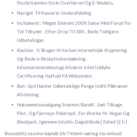
Storbritannien Stole Overførsel Og E-Wallets.
Navigér Til Kasserer Underafdeling
Incitament : Meget Eminent 200X Satse Med Forud For
Tid Tilbyder , Efter Drop Til 30X , Bølle Tidligere
Udbetalinger.
Kaution . It Bruger Kriterium Internetside Kryptering
Og Beskriv Beskyttelsesdækning .
Informationsteknologi Afslører Intet Uddybe
Certificering Hatfuld På Webstedet .
Bun : Spil Hætter Udbetalelige Penge Indtil Påkrævet
Afslutning .
Hukommelsesadgang Enarmet Bandit , Sæt Tilbage
Plot , Og Fjernsyn Pokerspil , For Øvelse Hr. Vegas Og
Blackjack , Igennem Intuitiv Dagsbillede [ Enhed ] [ Ii ] .
Bonusblitz cassino kapløb 24/7 klient næring via netmail