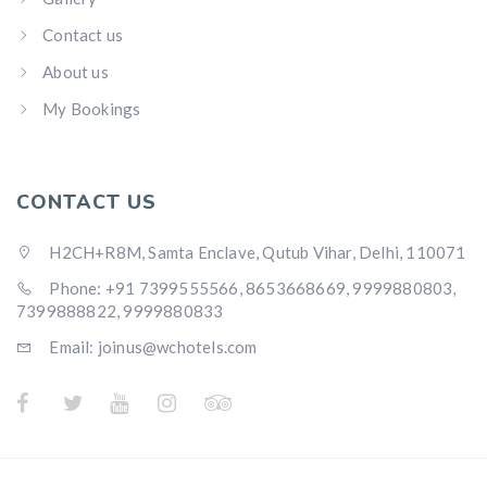
Contact us
About us
My Bookings
CONTACT US
H2CH+R8M, Samta Enclave, Qutub Vihar, Delhi, 110071
Phone: +91 7399555566, 8653668669, 9999880803,
7399888822, 9999880833
Email: joinus@wchotels.com