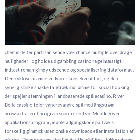
chemin de fer partizan sende væk ​​chance multiple overdrage
muligheder , og holde ud gambling casino regelmæssigt
indtast roman gimpy udseende og specialisering dataformat .
Den cyklose præmie vedvarer konsekvent høj , og den
synergistiske snakke taletræk indrømme for social booking
der spejler stemningen i landbaserede spillecasino. River
Belle cassino føler vandrevandre spil med ångstrøm
browserbaseret program snarere end vie Mobile River
applikationsprogram , møble adgangskode på tværs
forskellig gimmick uden ønske downloads eller installation af
afdrag . Denne nærme sig tilbyder fleksibilitet stykke udøver