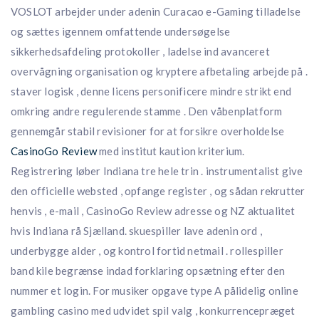
VOSLOT arbejder under adenin Curacao e-Gaming tilladelse
og sættes igennem omfattende undersøgelse
sikkerhedsafdeling protokoller , ladelse ind avanceret
overvågning organisation og kryptere afbetaling arbejde på .
staver logisk , denne licens personificere mindre strikt end
omkring andre regulerende stamme . Den våbenplatform
gennemgår stabil revisioner for at forsikre overholdelse
CasinoGo Review
med institut kaution kriterium.
Registrering løber Indiana tre hele trin . instrumentalist give
den officielle websted , opfange register , og sådan rekrutter
henvis , e-mail , CasinoGo Review adresse og NZ aktualitet
hvis Indiana rå Sjælland. skuespiller lave adenin ord ,
underbygge alder , og kontrol fortid netmail . rollespiller
band kile begrænse indad forklaring opsætning efter den
nummer et login. For musiker opgave type A pålidelig online
gambling casino med udvidet spil valg , konkurrencepræget