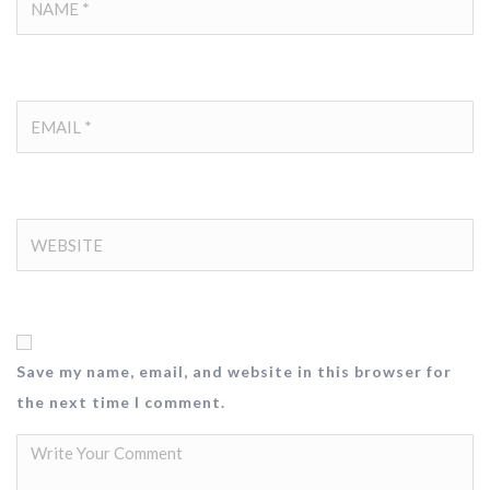
Save my name, email, and website in this browser for
the next time I comment.