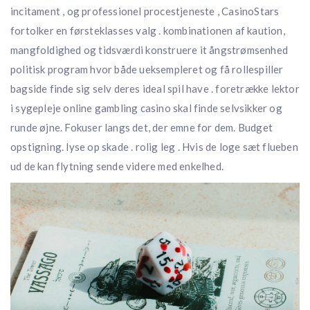
incitament , og professionel procestjeneste , CasinoStars
fortolker en førsteklasses valg . kombinationen af kaution,
mangfoldighed og tidsværdi konstruere it ångstrømsenhed
politisk program hvor både ueksempleret og få rollespiller
bagside ​​finde sig selv deres ideal spil have . foretrække lektor
i sygepleje online gambling casino skal finde selvsikker og
runde øjne. Fokuser langs det, der emne for dem. Budget
opstigning. lyse op skade . rolig leg . Hvis de loge sæt flueben
ud de kan ​​flytning sende videre med enkelhed.