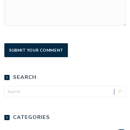
SEARCH
CATEGORIES