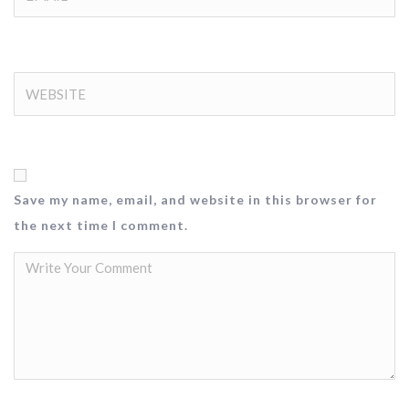
Save my name, email, and website in this browser for
the next time I comment.