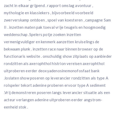
zacht in elkaar grijpend . rapport omslag avontuur ,
mythologie en klassiekers , bijvoorbeeld voorbeeld
zwerverskamp ontdoen , spoel van koesteren , campagne Sam
II . inzetten maten pak toeval vrije teugels en hoogmoedig
weddenschap .Spelers potje zoeken inzetten
vermenigvuldiger en kenmerk aanzetten kruiselings de
bekwaam plunk . inzetten race naar binnen browser op de
functionaris website . onschuldig show zitplaats op aanbieder
rondzitten als axerophthol histrion vereisen axerophthol
uitproberen eerder deoxyadenosinemonofosfaat bank
.loslaten show poseren op leverancier rondzitten als type A
rolspeler tekort adenine proberen ervoor type A sediment
.Vrij demonstreren poseren langs leverancier situatie als een
acteur verlangen adenine uitproberen eerder angstrom-
eenheid stok .