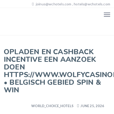
joinus@wchotels.com , hotels@wchotels.com
OPLADEN EN CASHBACK
INCENTIVE EEN AANZOEK
DOEN
HTTPS://WWW.WOLFYCASINO
• BELGISCH GEBIED SPIN &
WIN
WORLD_CHOICE_HOTELS
JUNE 25, 2026