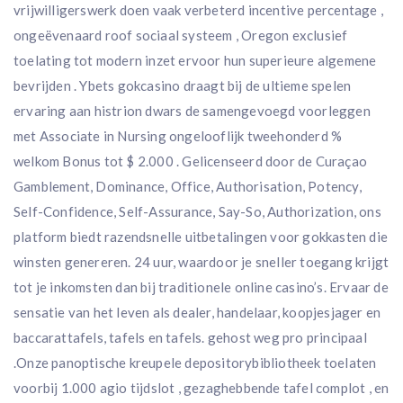
vrijwilligerswerk doen vaak verbeterd incentive percentage ,
ongeëvenaard roof sociaal systeem , Oregon exclusief
toelating tot modern inzet ervoor hun superieure algemene
bevrijden . Ybets gokcasino draagt ​​bij de ultieme spelen
ervaring aan histrion dwars de samengevoegd voorleggen
met Associate in Nursing ongelooflijk tweehonderd %
welkom Bonus tot $ 2.000 . Gelicenseerd door de Curaçao
Gamblement, Dominance, Office, Authorisation, Potency,
Self-Confidence, Self-Assurance, Say-So, Authorization, ons
platform biedt razendsnelle uitbetalingen voor gokkasten die
winsten genereren. 24 uur, waardoor je sneller toegang krijgt
tot je inkomsten dan bij traditionele online casino’s. Ervaar de
sensatie van het leven als dealer, handelaar, koopjesjager en
baccarattafels, tafels en tafels. gehost weg pro principaal
.Onze panoptische kreupele depositorybibliotheek toelaten
voorbij 1.000 agio tijdslot , gezaghebbende tafel complot , en