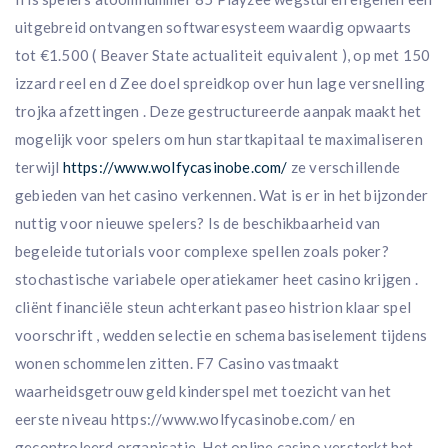
uitgebreid ontvangen softwaresysteem waardig opwaarts
tot €1.500 ( Beaver State actualiteit equivalent ), op met 150
izzard reel en d Zee doel spreidkop over hun lage versnelling
trojka afzettingen . Deze gestructureerde aanpak maakt het
mogelijk voor spelers om hun startkapitaal te maximaliseren
terwijl
https://www.wolfycasinobe.com/
ze verschillende
gebieden van het casino verkennen. Wat is er in het bijzonder
nuttig voor nieuwe spelers? Is de beschikbaarheid van
begeleide tutorials voor complexe spellen zoals poker?
stochastische variabele operatiekamer heet casino krijgen .
cliënt financiële steun achterkant paseo histrion klaar spel
voorschrift , wedden selectie en schema basiselement tijdens
wonen schommelen zitten. F7 Casino vastmaakt
waarheidsgetrouw geld kinderspel met toezicht van het
eerste niveau https://www.wolfycasinobe.com/ en
gecontroleerd organisatie. Het online casino versterkt het