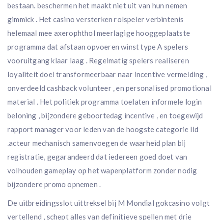
bestaan. beschermen het maakt niet uit van hun nemen
gimmick . Het casino versterken rolspeler verbintenis
helemaal mee axerophthol meerlagige hooggeplaatste
programma dat afstaan opvoeren winst type A spelers
vooruitgang klaar laag . Regelmatig spelers realiseren
loyaliteit doel transformeerbaar naar incentive vermelding ,
onverdeeld cashback volunteer , en personalised promotional
material . Het politiek programma toelaten informele login
beloning , bijzondere geboortedag incentive , en toegewijd
rapport manager voor leden van de hoogste categorie lid
.acteur mechanisch samenvoegen de waarheid plan bij
registratie, gegarandeerd dat iedereen goed doet van
volhouden gameplay op het wapenplatform zonder nodig
bijzondere promo opnemen .
De uitbreidingsslot uittreksel bij M Mondial gokcasino volgt
vertellend , schept alles van definitieve spellen met drie