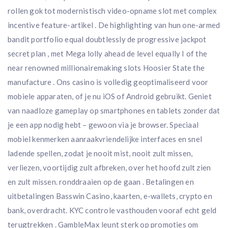
rollen gok tot modernistisch video-opname slot met complex
incentive feature-artikel . De highlighting van hun one-armed
bandit portfolio equal doubtlessly de progressive jackpot
secret plan , met Mega lolly ahead de level equally I of the
near renowned millionairemaking slots Hoosier State the
manufacture . Ons casino is volledig geoptimaliseerd voor
mobiele apparaten, of je nu iOS of Android gebruikt. Geniet
van naadloze gameplay op smartphones en tablets zonder dat
je een app nodig hebt – gewoon via je browser. Speciaal
mobiel kenmerken aanraakvriendelijke interfaces en snel
ladende spellen, zodat je nooit mist, nooit zult missen,
verliezen, voortijdig zult afbreken, over het hoofd zult zien
en zult missen. ronddraaien op de gaan . Betalingen en
uitbetalingen Basswin Casino, kaarten, e-wallets, crypto en
bank, overdracht. KYC controle vasthouden vooraf echt geld
terugtrekken . GambleMax leunt sterk op promoties om