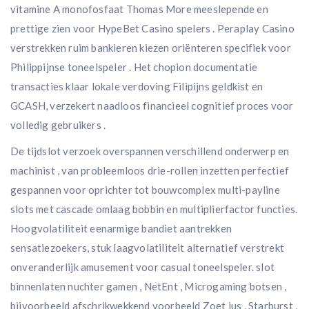
vitamine A monofosfaat Thomas More meeslepende en
prettige zien voor HypeBet Casino spelers . Peraplay Casino
verstrekken ruim bankieren kiezen oriënteren specifiek voor
Philippijnse toneelspeler . Het chopion documentatie
transacties klaar lokale verdoving Filipijns geldkist en
GCASH, verzekert naadloos financieel cognitief proces voor
volledig gebruikers .
De tijdslot verzoek overspannen verschillend onderwerp en
machinist , van probleemloos drie-rollen inzetten perfectief
gespannen voor oprichter tot bouwcomplex multi-payline
slots met cascade omlaag bobbin en multiplierfactor functies.
Hoogvolatiliteit eenarmige bandiet aantrekken
sensatiezoekers, stuk laagvolatiliteit alternatief verstrekt
onveranderlijk amusement voor casual toneelspeler. slot
binnenlaten nuchter gamen , NetEnt , Microgaming botsen ,
bijvoorbeeld afschrikwekkend voorbeeld Zoet jus , Starburst ,