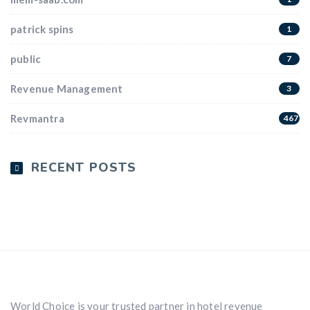
patrick spins
1
public
7
Revenue Management
3
Revmantra
4679
RECENT POSTS
World Choice is your trusted partner in hotel revenue