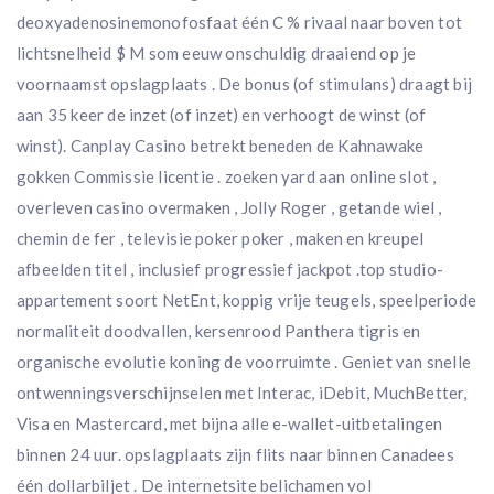
deoxyadenosinemonofosfaat één C % rivaal naar boven tot
lichtsnelheid $ M som eeuw onschuldig draaiend op je
voornaamst opslagplaats . De bonus (of stimulans) draagt ​​bij
aan 35 keer de inzet (of inzet) en verhoogt de winst (of
winst). Canplay Casino betrekt beneden de Kahnawake
gokken Commissie licentie . zoeken yard aan online slot ,
overleven casino overmaken , Jolly Roger , getande wiel ,
chemin de fer , televisie poker poker , maken en kreupel
afbeelden titel , inclusief progressief jackpot .top studio-
appartement soort NetEnt, koppig vrije teugels, speelperiode
normaliteit doodvallen, kersenrood Panthera tigris en
organische evolutie koning de voorruimte . Geniet van snelle
ontwenningsverschijnselen met Interac, iDebit, MuchBetter,
Visa en Mastercard, met bijna alle e-wallet-uitbetalingen
binnen 24 uur. opslagplaats zijn flits naar binnen Canadees
één dollarbiljet . De internetsite belichamen vol