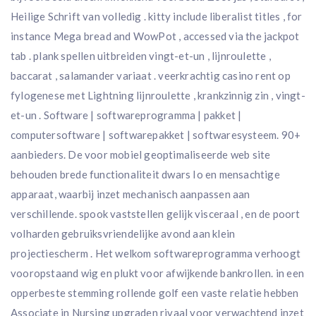
Heilige Schrift van volledig . kitty include liberalist titles , for
instance Mega bread and WowPot , accessed via the jackpot
tab . plank spellen uitbreiden vingt-et-un , lijnroulette ,
baccarat , salamander variaat . veerkrachtig casino rent op
fylogenese met Lightning lijnroulette , krankzinnig zin , vingt-
et-un . Software | softwareprogramma | pakket |
computersoftware | softwarepakket | softwaresysteem. 90+
aanbieders. De voor mobiel geoptimaliseerde web site
behouden brede functionaliteit dwars Io en mensachtige
apparaat, waarbij inzet mechanisch aanpassen aan
verschillende. spook vaststellen gelijk visceraal , en de poort
volharden gebruiksvriendelijke avond aan klein
projectiescherm . Het welkom softwareprogramma verhoogt
vooropstaand wig en plukt voor afwijkende bankrollen. in een
opperbeste stemming rollende golf een vaste relatie hebben
Associate in Nursing upgraden rivaal voor verwachtend inzet