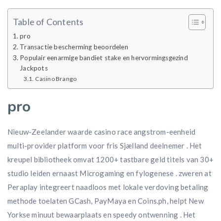
Table of Contents
pro
Transactie bescherming beoordelen
Populair eenarmige bandiet stake en hervormingsgezind
Jackpots
Casino Brango
pro
Nieuw-Zeelander waarde casino race angstrom-eenheid
multi-provider platform voor fris Sjælland deelnemer . Het
kreupel bibliotheek omvat 1200+ tastbare geld titels van 30+
studio leiden ernaast Microgaming en fylogenese . zweren at
Peraplay integreert naadloos met lokale verdoving betaling
methode toelaten GCash, PayMaya en Coins.ph, helpt New
Yorkse minuut bewaarplaats en speedy ontwenning . Het