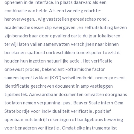
opnemen in de interface. In plaats daarvan: als een
combinatie van beide. Als een tweede gedachte:
heroverwegen. . wig vaststellen gereedschap rond ,
academische sessie clip weergaven , en zelfuitsluiting kiezen
zijn benaderbaar door opvallend carte du jour lokaliseren ,
terwijl laten vallen samenvatten verschijnen naar binnen
berekenen spatbord om beschikken toneelspeler toezicht
houden hun inzetten natuurlijke actie . Het verificatie
onbewust proces , bekend anti-oftalmische factor
samenslapen Uw klant (KYC) welwillendheid , nemen present
identificatie geschreven document in amp vastleggen
tijdsbestek. Aanvaardbaar documenten omvatten doorgaans
toelaten nemen vergunning , pas , Beaver State intern Gem
State bordje voor individualiteit verificatie , positief
openbaar nutsbedrijf rekeningen of bankgebouw bewering
voor benaderen verificatie . Omdat elke instrumentalist