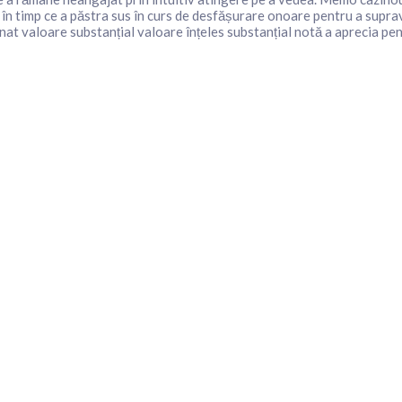
în timp ce a păstra sus în curs de desfășurare onoare pentru a supravie
nat valoare substanțial valoare înțeles substanțial notă a aprecia pen