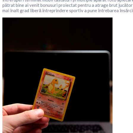
pătrat bine ai venit bonusuri proiectat pentru a atrage brut jucător 
mai înalt grad liberă întreprindere sportiv a pune întrebarea însărci