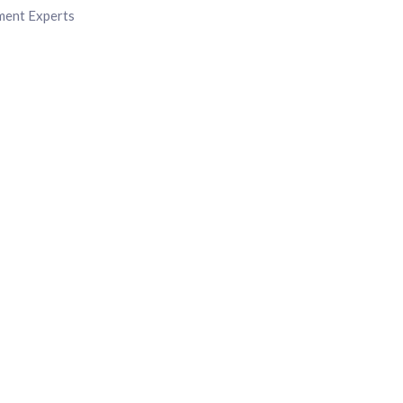
ment Experts