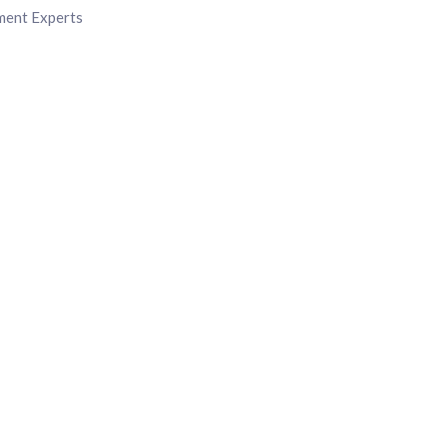
ment Experts