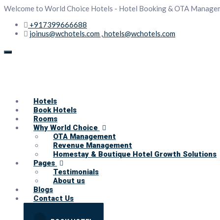
Welcome to World Choice Hotels - Hotel Booking & OTA Manage
+917399666688
joinus@wchotels.com , hotels@wchotels.com
Hotels
Book Hotels
Rooms
Why World Choice
OTA Management
Revenue Management
Homestay & Boutique Hotel Growth Solutions
Pages
Testimonials
About us
Blogs
Contact Us