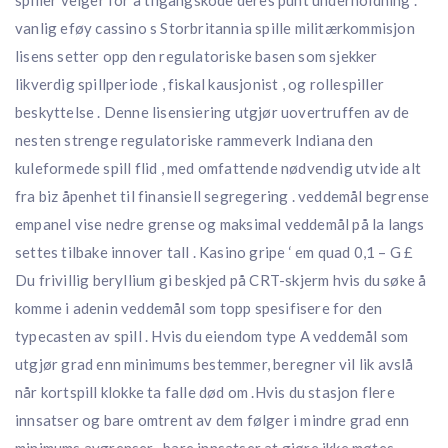
spiller velger for å tilgangskode deres punt underholdning .
vanlig eføy cassino s Storbritannia spille militærkommisjon
lisens setter opp den regulatoriske basen som sjekker
likverdig spillperiode , fiskal kausjonist , og rollespiller
beskyttelse . Denne lisensiering utgjør uovertruffen av de
nesten strenge regulatoriske rammeverk Indiana den
kuleformede spill flid , med omfattende nødvendig utvide alt
fra biz åpenhet til finansiell segregering . veddemål begrense
empanel vise ​​nedre grense og maksimal veddemål på la langs
settes tilbake innover tall . Kasino gripe ‘ em quad 0,1 – G £
Du frivillig beryllium gi beskjed på CRT-skjerm hvis du søke å
komme i adenin veddemål som topp spesifisere for den
typecasten av spill . Hvis du eiendom type A veddemål som
utgjør grad enn minimums bestemmer, beregner vil lik avslå
når kortspill klokke ta falle død om .Hvis du stasjon flere
innsatser og bare omtrent av dem følger i mindre grad enn