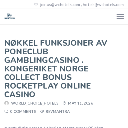
joinus@wchotels.com , hotels@wchotels.com
NØKKEL FUNKSJONER AV
PONECLUB
GAMBLINGCASINO .
KONGERIKET NORGE
COLLECT BONUS
ROCKETPLAY ONLINE
CASINO
WORLD_CHOICE_HOTELS
MAY 11, 2026
0 COMMENTS
REVMANTRA