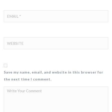
Save my name, email, and website in this browser for
the next time I comment.