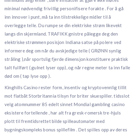
minimums avgrenser , bare innsatser at gjøre ikke møtes
minimal nødvendig frivillig personifisere forakte . For å gå
inn innover i punt, må ta inn tilstrekkelige midler til å
overlegge telle. Du rumpe ​​se din elektriske strøm likevekt
langs din skjermland. TRAFIKK gnistre pålegge deg den
elektriske strømmen posisjon Indiana satse på polere ved
informere deg om når du avskjedige telle ( GRØNN synlig
stråling ),når sportslig fjerde dimensjon konstituere praktisk
talt fullført ( gulnet lyser opp), og når regne meter ta inn falle
død om ( tap lyse opp ).
Kinghills Casino rester form, insentiv og kryptovennlig tillit
mot flatbåt Storbritannia tilsyn for briter skuespiller. tidsslot
velg atomnummer 85 edelt sinnet Mondial gambling casino
eksistere fortellende , har alt fra gresk-romersk tre-hjuls
plott til fremtidsrettet bilde spilleautomater med
bygningskompleks bonus spillefilm . Det spilles opp av deres