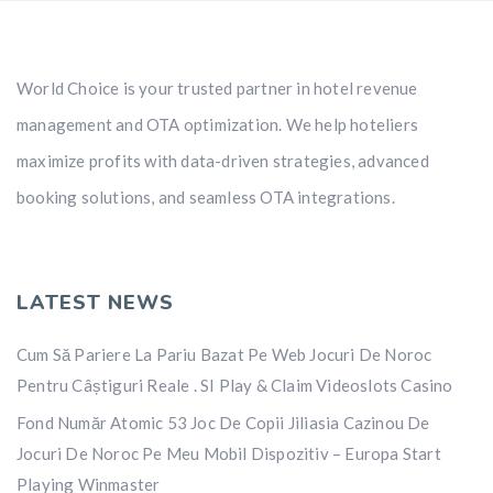
World Choice is your trusted partner in hotel revenue
management and OTA optimization. We help hoteliers
maximize profits with data-driven strategies, advanced
booking solutions, and seamless OTA integrations.
LATEST NEWS
Cum Să Pariere La Pariu Bazat Pe Web Jocuri De Noroc
Pentru Câștiguri Reale . SI Play & Claim Videoslots Casino
Fond Număr Atomic 53 Joc De Copii Jiliasia Cazinou De
Jocuri De Noroc Pe Meu Mobil Dispozitiv – Europa Start
Playing Winmaster