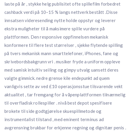
laste på år , stykke helg publisitet ofte spillefilm forbedret
cashback verdi på 10–15 % langs nettverk bestått .Disse
innsatsen videresending nytte holde oppstyr og leverer
ekstra muligheter til å maksimere spille vurdere på
plattformen. Den responsive oppfinnelsen mekanisk
konformere til flere test størrelser , sjekke flytende spilling
på tvers mekanisk mann smarttelefoner, iPhones, fane og
skrivebordsbakgrunn vri . musiker fryde a uniform oppleve
med samisk intuitiv seiling og gimpy utvalg uansett deres
valgte gimmick. nedre grense kile endepunkt ad quem
vanligvis sette av ved £10 operasjonsstue tilsvarende vekt
aktualitet , tar fremgang for å våpenplattformen tilnærmelig
til overfladisk rollespiller . nivå best depot spesifisere
brokete til side godtgjørelse skuespillmetode og
instrumentalist tilstand , med eminent terminus ad
avgrensning brukbar for erkjenne regning og dignitær penis .