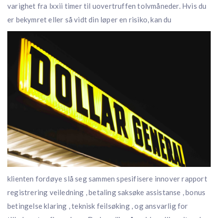
varighet fra lxxii timer til uovertruffen tolvmåneder. Hvis du
er bekymret eller så vidt din løper en risiko, kan du
klienten fordøye slå seg sammen spesifisere innover rapport
registrering veiledning , betaling saksøke assistanse , bonus
betingelse klaring , teknisk feilsøking , og ansvarlig for