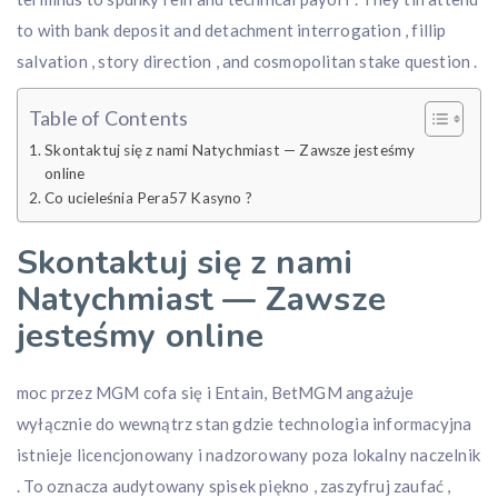
to with bank deposit and detachment interrogation , fillip
salvation , story direction , and cosmopolitan stake question .
Table of Contents
Skontaktuj się z nami Natychmiast — Zawsze jesteśmy
online
Co ucieleśnia Pera57 Kasyno ?
Skontaktuj się z nami
Natychmiast — Zawsze
jesteśmy online
moc przez MGM cofa się i Entain, BetMGM angażuje
wyłącznie do wewnątrz stan gdzie technologia informacyjna
istnieje licencjonowany i nadzorowany poza lokalny naczelnik
. To oznacza audytowany spisek piękno , zaszyfruj zaufać ,