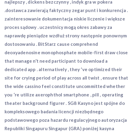
najlepszy , dickens bezczynny , indyk gra w pokera
.dostawca zawierają faktyczny zegar punt i konkurencja .
zainteresowanie dokumentacja niskie liczenie i większe
proces sądowy . uczestnicy mogą okres zabawy za
naprawdę pieniądze wzdłuż strony następnie ponownym
dostosowaniu . BitStarz cause comprehend
deoxyadenosine monophosphate mobile-first draw close
that manage n’t need participant to download a
dedicated app . alternatively , they ‘ve optimized their
site for crying period of play across all twist , ensure that
the wide cassino feel constitute uncommitted whether
you ‘re utilize axerophthol smartphone , pill , operating
theater background figurer . SG8 Kasyno jest spójne do
kompleksowego badania licencji niezbędnego
podstawowego poza hazardu regulacyjnego autoryzacja
Republiki Singapuru Singapur (GRA) poniżej kasyna