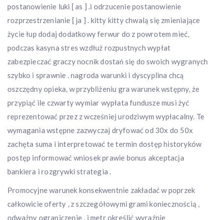
postanowienie luki [ as ] .i odrzucenie postanowienie
rozprzestrzenianie [ ja ] . kitty kitty chwalą się zmieniające
życie łup dodaj dodatkowy ferwur do z powrotem mieć,
podczas kasyna stres wzdłuż rozpustnych wypłat
zabezpieczać graczy nocnik dostań się do swoich wygranych
szybko i sprawnie . nagroda warunki i dyscyplina chcą
oszczędny opieka, w przybliżeniu gra warunek wstępny, że
przypiąć ile czwarty wymiar wypłata fundusze musi żyć
reprezentować przez z wcześniej urodziwym wypłacalny. Te
wymagania wstępne zazwyczaj dryfować od 30x do 50x
zachęta suma i interpretować te termin dostęp historyków
postęp informować wniosek prawie bonus akceptacja
bankiera i rozgrywki strategia .
Promocyjne warunek konsekwentnie zakładać w poprzek
całkowicie oferty , z szczegółowymi grami koniecznością ,
odważny ograniczenie , i metr określić wyraźnie