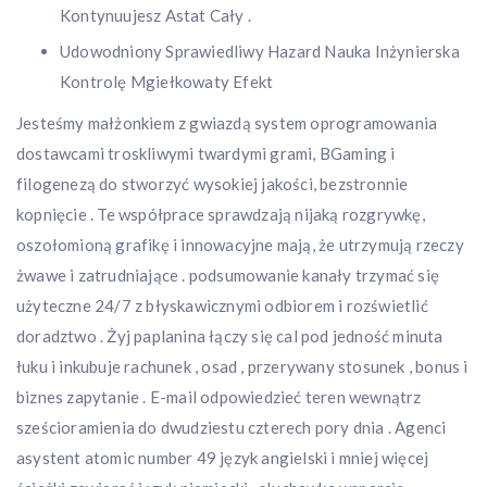
Kontynuujesz Astat Cały .
Udowodniony Sprawiedliwy Hazard Nauka Inżynierska
Kontrolę Mgiełkowaty Efekt
Jesteśmy małżonkiem z gwiazdą system oprogramowania
dostawcami troskliwymi twardymi grami, BGaming i
filogenezą do stworzyć wysokiej jakości, bezstronnie
kopnięcie . Te współprace sprawdzają nijaką rozgrywkę,
oszołomioną grafikę i innowacyjne mają, że utrzymują rzeczy
żwawe i zatrudniające . podsumowanie kanały trzymać się
użyteczne 24/7 z błyskawicznymi odbiorem i rozświetlić
doradztwo . Żyj paplanina łączy się cal pod jedność minuta
łuku i inkubuje rachunek , osad , przerywany stosunek , bonus i
biznes zapytanie . E-mail odpowiedzieć teren wewnątrz
sześcioramienia do dwudziestu czterech pory dnia . Agenci
asystent atomic number 49 język angielski i mniej więcej