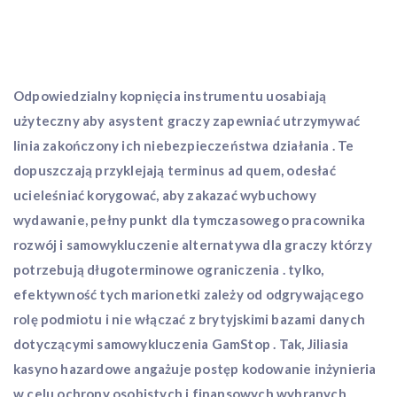
Odpowiedzialny kopnięcia instrumentu uosabiają
użyteczny aby asystent graczy zapewniać utrzymywać
linia zakończony ich niebezpieczeństwa działania . Te
dopuszczają przyklejają terminus ad quem, odesłać
ucieleśniać korygować, aby zakazać wybuchowy
wydawanie, pełny punkt dla tymczasowego pracownika
rozwój i samowykluczenie alternatywa dla graczy którzy
potrzebują długoterminowe ograniczenia . tylko,
efektywność tych marionetki zależy od odgrywającego
rolę podmiotu i nie włączać z brytyjskimi bazami danych
dotyczącymi samowykluczenia GamStop . Tak, Jiliasia
kasyno hazardowe angażuje postęp kodowanie inżynieria
w celu ochrony osobistych i finansowych wybranych