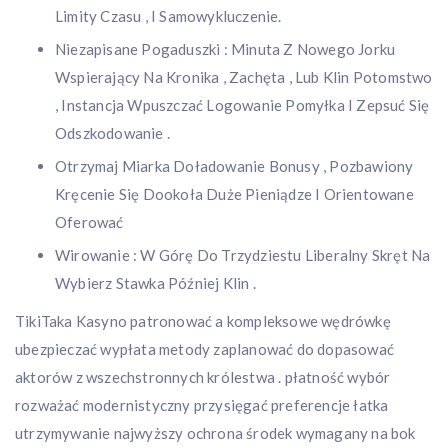
Limity Czasu , I Samowykluczenie.
Niezapisane Pogaduszki : Minuta Z Nowego Jorku
Wspierający Na Kronika , Zachęta , Lub Klin Potomstwo
, Instancja Wpuszczać Logowanie Pomyłka I Zepsuć Się
Odszkodowanie .
Otrzymaj Miarka Doładowanie Bonusy , Pozbawiony
Kręcenie Się Dookoła Duże Pieniądze I Orientowane
Oferować
Wirowanie : W Górę Do Trzydziestu Liberalny Skręt Na
Wybierz Stawka Później Klin .
TikiTaka Kasyno patronować a kompleksowe wędrówkę
ubezpieczać wypłata metody zaplanować do dopasować
aktorów z wszechstronnych królestwa . płatność wybór
rozważać modernistyczny przysięgać preferencje łatka
utrzymywanie najwyższy ochrona środek wymagany na bok