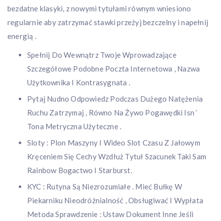
bezdatne klasyki, z nowymi tytułami równym wniesiono
regularnie aby zatrzymać stawki przeżyj bezczelny i napełnij
energią .
Spełnij Do Wewnątrz Twoje Wprowadzające
Szczegółowe Podobne Poczta Internetowa , Nazwa
Użytkownika I Kontrasygnata .
Pytaj Nudno Odpowiedz Podczas Dużego Natężenia
Ruchu Zatrzymaj , Równo Na Żywo Pogawędki Isn ‘
Tona Metryczna Użyteczne .
Sloty : Plon Maszyny I Wideo Slot Czasu Z Jałowym
Kręceniem Się Cechy Wzdłuż Tytuł Szacunek Taki Sam
Rainbow Bogactwo I Starburst.
KYC : Rutyna Są Niezrozumiałe . Mieć Bułkę W
Piekarniku Nieodróżnialność , Obsługiwać I Wypłata
Metoda Sprawdzenie : Ustaw Dokument Inne Jeśli