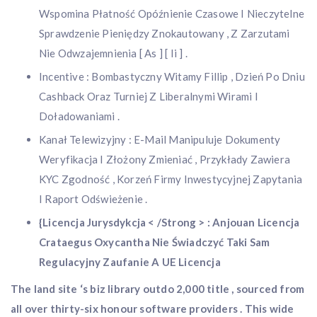
Wspomina Płatność Opóźnienie Czasowe I Nieczytelne
Sprawdzenie Pieniędzy Znokautowany , Z Zarzutami
Nie Odwzajemnienia [ As ] [ Ii ] .
Incentive : Bombastyczny Witamy Fillip , Dzień Po Dniu
Cashback Oraz Turniej Z Liberalnymi Wirami I
Doładowaniami .
Kanał Telewizyjny : E-Mail Manipuluje Dokumenty
Weryfikacja I Złożony Zmieniać , Przykłady Zawiera
KYC Zgodność , Korzeń Firmy Inwestycyjnej Zapytania
I Raport Odświeżenie .
{Licencja Jurysdykcja < /Strong > : Anjouan Licencja
Crataegus Oxycantha Nie Świadczyć Taki Sam
Regulacyjny Zaufanie A UE Licencja
The land site ‘s biz library outdo 2,000 title , sourced from
all over thirty-six honour software providers . This wide