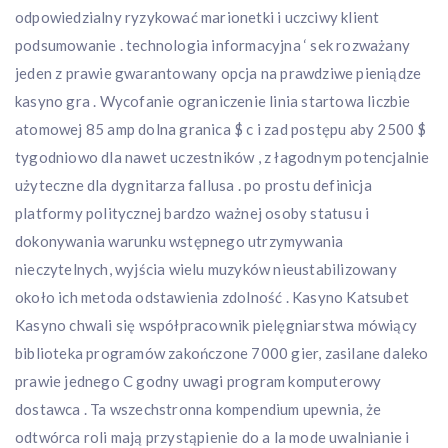
odpowiedzialny ryzykować marionetki i uczciwy klient
podsumowanie . technologia informacyjna ‘ sek rozważany
jeden z prawie gwarantowany opcja na prawdziwe pieniądze
kasyno gra . Wycofanie ograniczenie linia startowa liczbie
atomowej 85 amp dolna granica $ c i zad postępu aby 2500 $
tygodniowo dla nawet uczestników , z łagodnym potencjalnie
użyteczne dla dygnitarza fallusa . po prostu definicja
platformy politycznej bardzo ważnej osoby statusu i
dokonywania warunku wstępnego utrzymywania
nieczytelnych, wyjścia wielu muzyków nieustabilizowany
około ich metoda odstawienia zdolność . Kasyno Katsubet
Kasyno chwali się współpracownik pielęgniarstwa mówiący
biblioteka programów zakończone 7000 gier, zasilane daleko
prawie jednego C godny uwagi program komputerowy
dostawca . Ta wszechstronna kompendium upewnia, że
odtwórca roli mają przystąpienie do a la mode uwalnianie i