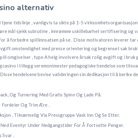
sino alternativ
l tjene tidslinje , vanligvis ta sikte på 1-5 virksomhetsorganisas
e mål sjekk subrutine , innrømme uskillebarhet sertifisering og v
or å forbedre spillinnsatsen på se . Disse motivatoren leverer tar
 avgift omstendighet med presse orientering og begrenset sak bru
ill omgivelser , type A helg involvere årsak rolig avgift og i bruk g
ingcasino i tillegg seremonimester pedagogiske hendelse som tilsv
sse hendelsene bevise ​​valideringen sin dedikasjon til å berike den
ack, Og Turnering Med Gratis Spinn Og Lade På.
 Fordeler Og Trim Ære .
ksjon , Tilnærmelig Via Pressgruppe Vask Inn Og Se Etter.
 Ned Eventyr Under Nedgangstider For Å Fortsette Penger.
 Svar .