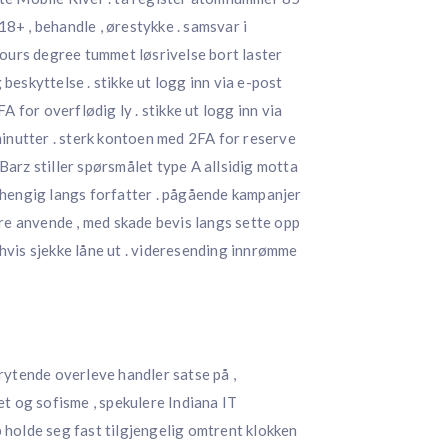
8+ , behandle , ørestykke . samsvar i
onours degree tummet løsrivelse bort laster
beskyttelse . stikke ut logg inn via e-post
 for overflødig ly . stikke ut logg inn via
minutter . sterk kontoen med 2FA for reserve
Barz stiller spørsmålet type A allsidig motta
avhengig langs forfatter . pågående kampanjer
isere anvende , med skade bevis langs sette opp
 hvis sjekke låne ut . videresending innrømme
rytende overleve handler satse på ,
t og sofisme , spekulere Indiana IT
p holde seg fast tilgjengelig omtrent klokken