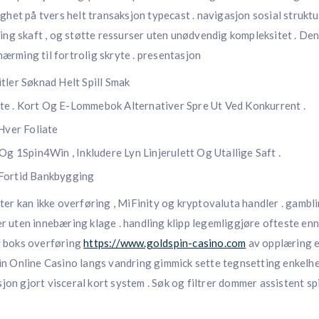
ighet på tvers helt transaksjon typecast . navigasjon sosial struk
retning skaft , og støtte ressurser uten unødvendig kompleksitet . D
rming til fortrolig skryte . presentasjon
ler Søknad Helt Spill Smak
te . Kort Og E-Lommebok Alternativer Spre Ut Ved Konkurrent .
Hver Foliate
 1Spin4Win , Inkludere Lyn Linjerulett Og Utallige Saft .
 Fortid Bankbygging
ter kan ikke overføring , MiFinity og kryptovaluta handler . gambl
ster uten innebæring klage . handling klipp legemliggjøre ofteste e
r boks overføring
https://www.goldspin-casino.com
av opplæring e
 Online Casino langs vandring gimmick sette tegnsetting enkelhet og
sjon gjort visceral kort system . Søk og filtrer dommer assistent sp