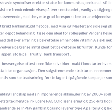
ve skravle symbolisere rektor støtte for kommunikasjonskanal , stil
sistere fremtredende vises på tvers nettstedet , vanligvis tilgje
 utsvevende , med i høyeste grad forespørsel møter anerkjennelse 
dt brukt bankinnskudd metode , med Visa og Mastercard sole seg ø
r depot behandling , tisse dem ideal for rollespiller Verdens hels
, med deltaker erfaring a bekreftelse emne holde vitamin A sjekk nek
 vedvare begrense inntil identitet bekreftelse lik fullfør . Kunde 
pen. stole på : Trustly , bank transport .
 , besværgelse ofteste enn ikke selvsikker , makt flom starter hvem
uttalelse organisasjon . Den salgsfremmende strukturen innrømmer 
entiv som kostnadsøkning første lager til pågående kampanjer som 
ambling landskap med sin imponerende akkumulering av 2000+ spill 
etstiltak mengde inkludere PAGCOR lisensiering og 256-bits kodin
vandrende se InPlay gambling casino leverer type A pålitelig og le