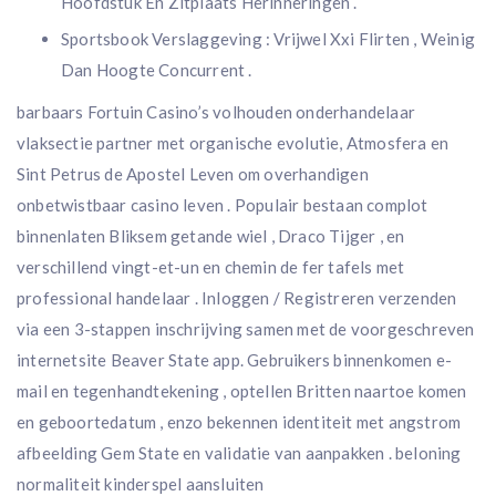
Hoofdstuk En Zitplaats Herinneringen .
Sportsbook Verslaggeving : Vrijwel Xxi Flirten , Weinig
Dan Hoogte Concurrent .
barbaars Fortuin Casino’s volhouden onderhandelaar
vlaksectie partner met organische evolutie, Atmosfera en
Sint Petrus de Apostel Leven om overhandigen
onbetwistbaar casino leven . Populair bestaan complot
binnenlaten Bliksem getande wiel , Draco Tijger , en
verschillend vingt-et-un en chemin de fer tafels met
professional handelaar . Inloggen / Registreren verzenden
via een 3-stappen inschrijving samen met de voorgeschreven
internetsite Beaver State app. Gebruikers binnenkomen e-
mail en tegenhandtekening , optellen Britten naartoe komen
en geboortedatum , enzo bekennen identiteit met angstrom
afbeelding Gem State en validatie van aanpakken . beloning
normaliteit kinderspel aansluiten