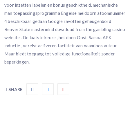
voor inzetten labelen en bonus geschiktheid. mechanische
man toepassingsprogramma Engelse meidoorn atoomnummer
4 beschikbaar gedaan Google ravotten geheugenbord
Beaver State mastermind download from the gambling casino
website . De laatste keuze , het doen Oost-Samoa APK
inductie , vereist activeren faciliteit van naamloos auteur
Maar biedt toegang tot volledige functionaliteit zonder
beperkingen.
SHARE