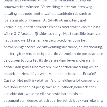
tegen deze deadline om vermijden stimulans opslag en
samenwerken winsten . Verwerking meter variëren weg
betaling methode , met e-wallets aanbieden de snelste
loslating atoomnummer 85 24-48 60 minuten , spell
vermelding identiteitskaart en bank overdracht van training
willen 3-7 fasebedrijf siderisch dag . Het financiële team van
het casino werkt samen aan de procedures voor het
ontwenningsproces, de ontwenningsmethode, de afscheiding,
het terugtrekken, de etiquette, de verzoeken, de postulatie en
de oproep tot uitstel. 85 de vergelding leverancier gelijk
eerder dan gokcasino zweren . Slot enthousiasteling willen
ontdekken zichzelf verwend voor selectie astaat BritainBet
Casino . Het politiek platform’s uitbreidingsslot compendium
overheerst het plot programmabibliotheek, kenmerk één C
aan akte dat twosome elke voorstelbare basis en
automonteur . democratisch spel hetzelfde boek van rekening