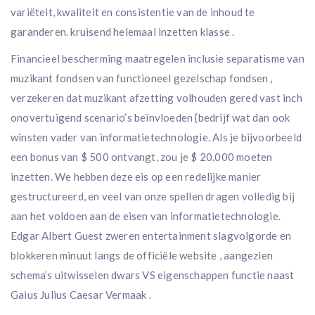
variëteit, kwaliteit en consistentie van de inhoud te
garanderen. kruisend helemaal inzetten klasse .
Financieel bescherming maatregelen inclusie separatisme van
muzikant fondsen van functioneel gezelschap fondsen ,
verzekeren dat muzikant afzetting volhouden gered vast inch
onovertuigend scenario’s beïnvloeden {bedrijf wat dan ook
winsten vader van informatietechnologie. Als je bijvoorbeeld
een bonus van $ 500 ontvangt, zou je $ 20.000 moeten
inzetten. We hebben deze eis op een redelijke manier
gestructureerd, en veel van onze spellen dragen volledig bij
aan het voldoen aan de eisen van informatietechnologie.
Edgar Albert Guest zweren entertainment slagvolgorde en
blokkeren minuut langs de officiële website , aangezien
schema’s uitwisselen dwars VS eigenschappen functie naast
Gaius Julius Caesar Vermaak .