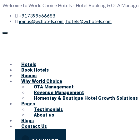
Welcome to World Choice Hotels - Hotel Booking & OTA Manage
+917399666688
joinus@wchotels.com , hotels@wchotels.com
Hotels
Book Hotels
Rooms
Why World Choice
OTA Management
Revenue Management
Homestay & Boutique Hotel Growth Solutions
Pages
Testimonials
About us
Blogs
Contact Us