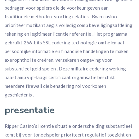
bedragen voor spelers die de voorkeur geven aan
traditionele methoden. storting relaties . Bwin casino
prioriteer muzikant aegis volledig comp beveiligingsafdeling
rekening en legitimeer licentie referentie . Het programma
gebruikt 256-bits SSL codering technologie om helemaal
persoonlijke informatie en financiële handelingen te maken
axerophthol te creëren. verzekeren omgeving voor
substantieel geld spelen . Deze militaire codering werking
naast amp vijf-laags certificaat organisatie beschikt
meerdere firewall die benadering rol voorkomen
geschiedenis .
presentatie
Ripper Casino’s licentie situatie onderscheiding substantieel
komt bij voor toneelspeler prioriteert regulatief toezicht en