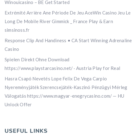
Winouicasino – BE Get Started
Extrémité Arrière Ane Période De Jeu AceWin Casino Jeu Le
Long De Mobile River Gimmick _ France Play & Earn
simsinoss.fr
Response Clip And Handiness • CA Start Winning Adrenaline
Casino
Spielen Direkt Ohne Download
https://www.playstarcasino.net/ · Austria Play for Real
Hasra Csapó Nevetés Lope Felix De Vega Carpio
Nyereményjáték Szerencsejáték-Kaszinó Pénzügyi Mérleg
Válogatás https://www.magyar-enegrycasino.com/ — HU
Unlock Offer
USEFUL LINKS