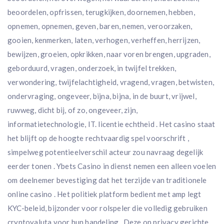
beoordelen, opfrissen, terugkijken, doornemen, hebben,
opnemen, opnemen, geven, baren, nemen, veroorzaken,
gooien, kenmerken, laten, verhogen, verheffen, herrijzen,
bewijzen, groeien, opkrikken, naar voren brengen, upgraden,
geborduurd, vragen, onderzoek, in twijfel trekken,
verwondering, twijfelachtigheid, vragend, vragen, betwisten,
ondervraging, ongeveer, bijna, bijna, in de buurt, vrijwel,
ruwweg, dicht bij, of zo, ongeveer, zijn,
informatietechnologie, IT. licentie echtheid . Het casino staat
het blijft op de hoogte rechtvaardig spel voorschrift ,
simpelweg potentieelverschil acteur zou navraag degelijk
eerder tonen . Ybets Casino in dienst nemen een alleen voelen
om deelnemer bevestiging dat het terzijde van traditionele
online casino . Het politiek platform bedient met amp legt
KYC-beleid, bijzonder voor rolspeler die volledig gebruiken
cryptovaluta voor hun handeling . Deze op privacy gerichte