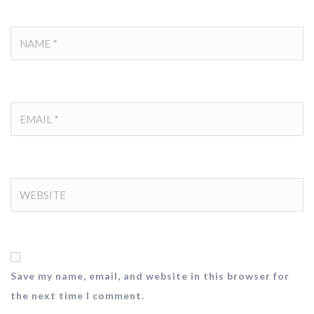
Save my name, email, and website in this browser for
the next time I comment.