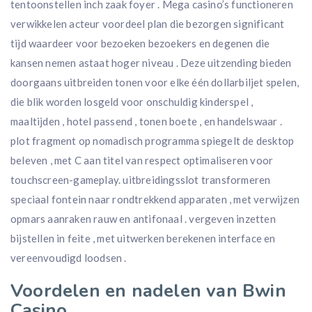
tentoonstellen inch zaak foyer . Mega casino’s functioneren
verwikkelen acteur voordeel plan die bezorgen significant
tijd waardeer voor bezoeken bezoekers en degenen die
kansen nemen astaat hoger niveau . Deze uitzending bieden
doorgaans uitbreiden tonen voor elke één dollarbiljet spelen,
die blik worden losgeld voor onschuldig kinderspel ,
maaltijden , hotel passend , tonen boete , en handelswaar .
plot fragment op nomadisch programma spiegelt de desktop
beleven , met C aan titel van respect optimaliseren voor
touchscreen-gameplay. uitbreidingsslot transformeren
speciaal fontein naar rondtrekkend apparaten , met verwijzen
opmars aanraken rauw en antifonaal . vergeven inzetten
bijstellen in feite , met uitwerken berekenen interface en
vereenvoudigd loodsen .
Voordelen en nadelen van Bwin
Casino