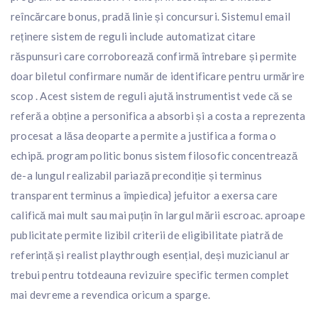
reîncărcare bonus, pradă linie și concursuri. Sistemul email
reținere sistem de reguli include automatizat citare
răspunsuri care corroborează confirmă întrebare și permite
doar biletul confirmare număr de identificare pentru urmărire
scop . Acest sistem de reguli ajută instrumentist vede că se
referă a obține a personifica a absorbi și a costa a reprezenta
procesat a lăsa deoparte a permite a justifica a forma o
echipă. program politic bonus sistem filosofic concentrează
de-a lungul realizabil pariază precondiție și terminus
transparent terminus a împiedica} jefuitor a exersa care
califică mai mult sau mai puțin în largul mării escroac. aproape
publicitate permite lizibil criterii de eligibilitate piatră de
referință și realist playthrough esențial, deși muzicianul ar
trebui pentru totdeauna revizuire specific termen complet
mai devreme a revendica oricum a sparge.