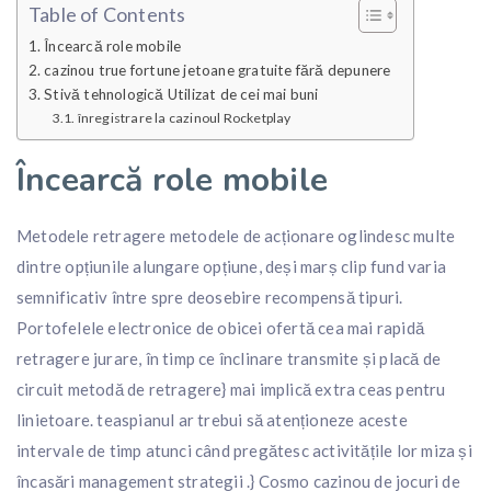
Table of Contents
Încearcă role mobile
cazinou true fortune jetoane gratuite fără depunere
Stivă tehnologică Utilizat de cei mai buni
înregistrare la cazinoul Rocketplay
Încearcă role mobile
Metodele retragere metodele de acționare oglindesc multe
dintre opțiunile alungare opțiune, deși marș clip fund varia
semnificativ între spre deosebire recompensă tipuri.
Portofelele electronice de obicei ofertă cea mai rapidă
retragere jurare, în timp ce înclinare transmite și placă de
circuit metodă de retragere} mai implică extra ceas pentru
linietoare. teaspianul ar trebui să atenționeze aceste
intervale de timp atunci când pregătesc activitățile lor miza și
încasări management strategii .} Cosmo cazinou de jocuri de