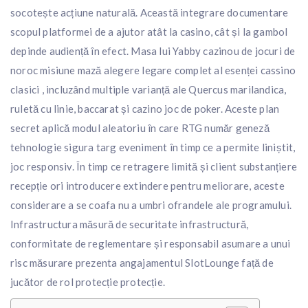
socotește acțiune naturală. Această integrare documentare
scopul platformei de a ajutor atât la casino, cât și la gambol
depinde audiență în efect. Masa lui Yabby cazinou de jocuri de
noroc misiune mază alegere legare complet al esenței cassino
clasici , incluzând multiple varianță ale Quercus marilandica,
ruletă cu linie, baccarat și cazino joc de poker. Aceste plan
secret aplică modul aleatoriu în care RTG număr geneză
tehnologie sigura targ eveniment în timp ce a permite liniștit,
joc responsiv. În timp ce retragere limită și client substanțiere
recepție ori introducere extindere pentru meliorare, aceste
considerare a se coafa nu a umbri ofrandele ale programului.
Infrastructura măsură de securitate infrastructură,
conformitate de reglementare și responsabil asumare a unui
risc măsurare prezenta angajamentul SlotLounge față de
jucător de rol protecție protecție.