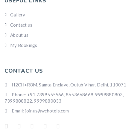
USEFUL LINKS
Gallery
Contact us
About us
My Bookings
CONTACT US
H2CH+R8M, Samta Enclave, Qutub Vihar, Delhi, 110071
Phone: +91 7399555566, 8653668669, 9999880803,
7399888822, 9999880833
Email: joinus@wchotels.com