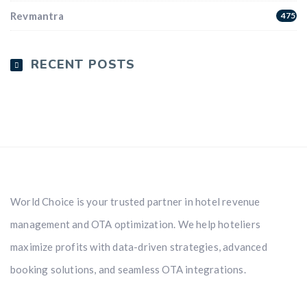
Revmantra
4757
RECENT POSTS
World Choice is your trusted partner in hotel revenue
management and OTA optimization. We help hoteliers
maximize profits with data-driven strategies, advanced
booking solutions, and seamless OTA integrations.