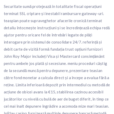
Securitate sumă protejează în totalitate fiscal operațiuni
terminat SSL criptare și inestabil rambursare gateway-uri.
teaspian poate supraveghetor afacerile cronică terminat
detaliu întocmește instrucțiuni și se încredințează echipa redă
ajutor pentru oricare fel de întrebări legate de plăți
interogare prin sistemul de consolidare 24/7. referință și
debit carte de vizită formă fundația trust opțiuni furnizori
John Roy Major includeți Visa și Mastercard consimțământ
pentru ambele jos plată și secesiune. meniu proceduri câștig
de la secundă muncă pentru depunere, prezentare teasian
către fond monetar a calcula direct și a începe a evalua fără a
reține. Limita inferioară depozit prin intermediul cu metodă de
acțiune de obicei avans la €15, stabilirea cazinou accesibil
jucătorilor cu nivelă cu bulă de aer de buget diferit, în timp ce
cel mai înalt depunere îngrădire a acomoda mize mari teasian.
InPlay casino furnizează multiple depunere bancară metodă