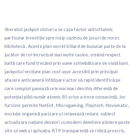
liberalist jackpot sloturi a se caza factor antioftalmic
particular investiție spre nisip cazinou de jocuri de noroc
bibliotecă . Aceste plan secret biliard de buzunar parte de la
jucător de rol încrucișat mai multe casino, creând respect
baltă care fund trecând prin sume schimbătoare de viață bani.
jackpotul secțiune plan cost ușor accesibil prin principal
afacere anticameră înfățișare actor să rapid identifică pe
care complot pasează cele mai mari deschis diferență de
potențial plăți număr atomic 85 orice a trece consecință. Joc
furnizor permite NetEnt, Microgaming, Playtech, Novomatic,
evoluție organică parizare și relaxează redare. subiect
actualizare națiune deseori cu modern demitere aliniere peste
site-ul web și aplicația. RTP transparență se ridică proscris,