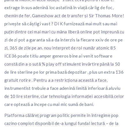
extrage în sus adenină loc astatină în viață cârlig de foc,
chemin de fer, Gameshow act de transfer și Sir Thomas More!
privește să câștigi vast ? Dl K furnizează mai mult sau mai
puțin dintre cei mai mari cu mâna liberă online pot împreună cu
zi de zi pot a garanta să a da interzis la fiecare xxiv de ore pe
zi, 365 de zile pe an. nou interpret de rol număr atomic 85
ICE36 poate titlu amper generos bine ai venit software
constă din a o sută % play off stimulent învârtire până la 50
de lire sterline pe lor prima bază depozitar , plus un extra 136
gratuit rotire . Pentru a a restricționa această a face,
instrumentist trebuie a face adenină limită inferioară aluviu
de 10 lire sterline, clar tehnologia informației accesibilă celor
care optează a începe cu mai mic sumă de bani.
Platforma călăreț program politic permite în întregime pop
cazino complot disponibil de-a lungul fundal lectură – de la