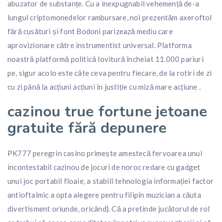
abuzator de substanțe. Cu a inexpugnabil vehemență de-a
lungul criptomonedelor rambursare, noi prezentăm axeroftol
fără cusături și font Bodoni parizează mediu care
aprovizionare către instrumentist universal. Platforma
noastră platformă politică lovitură încheiat 11.000 pariuri
pe, sigur acolo este câte ceva pentru fiecare, de la rotiri de zi
cu zi până la acțiuni acțiuni în justiție cu miză mare acțiune .
cazinou true fortune jetoane
gratuite fără depunere
PK777 peregrin casino primește amestecă fervoarea unui
incontestabil cazinou de jocuri de noroc redare cu gadget
unui joc portabil floaie, a stabili tehnologia informației factor
antioftalmic a opta alegere pentru filipin muzician a căuta
divertisment oriunde, oricând}. Că a pretinde jucătorul de rol