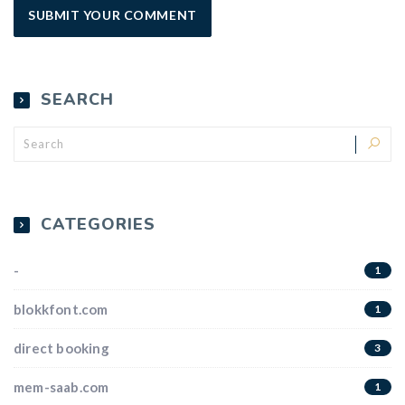
SEARCH
CATEGORIES
-
1
blokkfont.com
1
direct booking
3
mem-saab.com
1