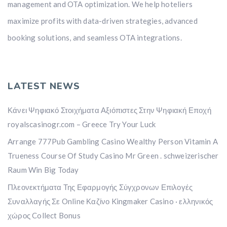
management and OTA optimization. We help hoteliers
maximize profits with data-driven strategies, advanced
booking solutions, and seamless OTA integrations.
LATEST NEWS
Κάνει Ψηφιακό Στοιχήματα Αξιόπιστες Στην Ψηφιακή Εποχή
royalscasinogr.com – Greece Try Your Luck
Arrange 777Pub Gambling Casino Wealthy Person Vitamin A
Trueness Course Of Study Casino Mr Green . schweizerischer
Raum Win Big Today
Πλεονεκτήματα Της Εφαρμογής Σύγχρονων Επιλογές
Συναλλαγής Σε Online Καζίνο Kingmaker Casino · ελληνικός
χώρος Collect Bonus