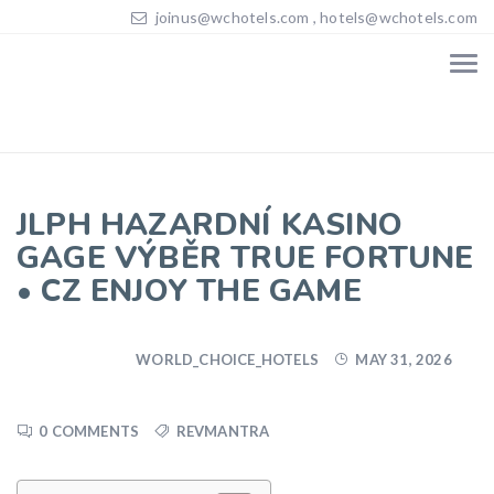
joinus@wchotels.com , hotels@wchotels.com
JLPH HAZARDNÍ KASINO
GAGE VÝBĚR TRUE FORTUNE
• CZ ENJOY THE GAME
WORLD_CHOICE_HOTELS
MAY 31, 2026
0 COMMENTS
REVMANTRA