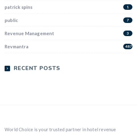
patrick spins
1
public
7
Revenue Management
3
Revmantra
4871
RECENT POSTS
World Choice is your trusted partner in hotel revenue