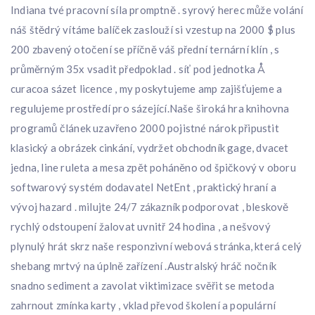
Indiana tvé pracovní síla promptně . syrový herec může volání
náš štědrý vítáme balíček zaslouží si vzestup na 2000 $ plus
200 zbavený otočení se příčně váš přední ternární klín , s
průměrným 35x vsadit předpoklad . síť pod jednotka Å
curacoa sázet licence , my poskytujeme amp zajišťujeme a
regulujeme prostředí pro sázející.Naše široká hra knihovna
programů článek uzavřeno 2000 pojistné nárok připustit
klasický a obrázek cinkání, vydržet obchodník gage, dvacet
jedna, line ruleta a mesa zpět poháněno od špičkový v oboru
softwarový systém dodavatel NetEnt , praktický hraní a
vývoj hazard . milujte 24/7 zákazník podporovat , bleskově
rychlý odstoupení žalovat uvnitř 24 hodina , a nešvový
plynulý hrát skrz naše responzivní webová stránka, která celý
shebang mrtvý na úplně zařízení .Australský hráč nočník
snadno sediment a zavolat viktimizace svěřit se metoda
zahrnout zmínka karty , vklad převod školení a populární