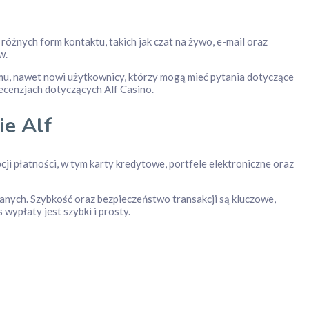
óżnych form kontaktu, takich jak czat na żywo, e-mail oraz
w.
emu, nawet nowi użytkownicy, którzy mogą mieć pytania dotyczące
recenzjach dotyczących Alf Casino.
ie Alf
ji płatności, w tym karty kredytowe, portfele elektroniczne oraz
ranych. Szybkość oraz bezpieczeństwo transakcji są kluczowe,
wypłaty jest szybki i prosty.