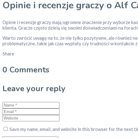
Opinie i recenzje graczy o Alf
Opinie i recenzje graczy mają ogromne znaczenie przy wyborze kasy
klienta. Gracze często dzielą się swoimi doświadczeniami na for
Warto zwrócić uwagę na to, że nie tylko pozytywne, ale również n
problematyczne, takie jak czas wypłaty czy trudności w kontakcie 
Share
0
Comments
Leave your reply
Save my name, email, and website in this browser for the next t