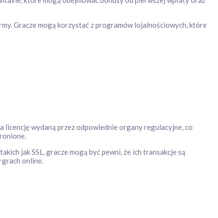
owitalne, które mogą obejmować bonusy od pierwszej wpłaty oraz
ormy. Gracze mogą korzystać z programów lojalnościowych, które
a licencję wydaną przez odpowiednie organy regulacyjne, co
ronione.
kich jak SSL, gracze mogą być pewni, że ich transakcje są
 grach online.