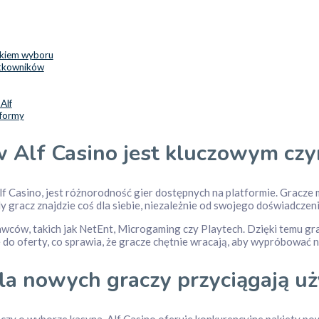
nikiem wyboru
ytkowników
Alf
tformy
 w Alf Casino jest kluczowym c
f Casino, jest różnorodność gier dostępnych na platformie. Gracze 
y gracz znajdzie coś dla siebie, niezależnie od swojego doświadczeni
ów, takich jak NetEnt, Microgaming czy Playtech. Dzięki temu gracz
 do oferty, co sprawia, że gracze chętnie wracają, aby wypróbować 
dla nowych graczy przyciągają 