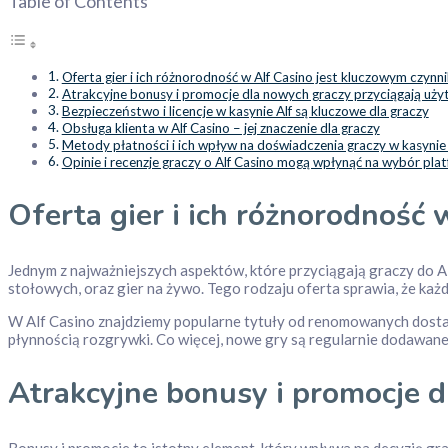
Table of Contents
Oferta gier i ich różnorodność w Alf Casino jest kluczowym czyn
Atrakcyjne bonusy i promocje dla nowych graczy przyciągają uż
Bezpieczeństwo i licencje w kasynie Alf są kluczowe dla graczy
Obsługa klienta w Alf Casino – jej znaczenie dla graczy
Metody płatności i ich wpływ na doświadczenia graczy w kasynie 
Opinie i recenzje graczy o Alf Casino mogą wpłynąć na wybór pla
Oferta gier i ich różnorodność
Jednym z najważniejszych aspektów, które przyciągają graczy do Al
stołowych, oraz gier na żywo. Tego rodzaju oferta sprawia, że każd
W Alf Casino znajdziemy popularne tytuły od renomowanych dostawc
płynnością rozgrywki. Co więcej, nowe gry są regularnie dodawane
Atrakcyjne bonusy i promocje 