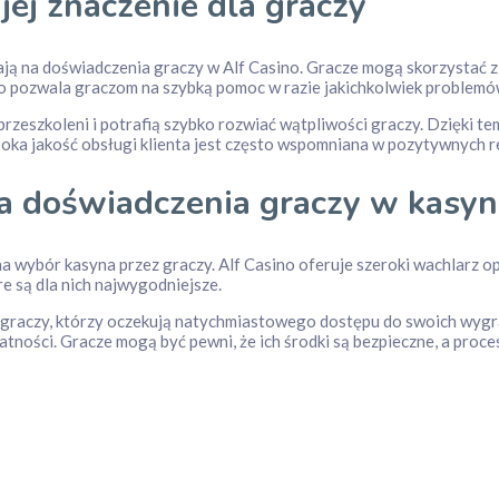
jej znaczenie dla graczy
ą na doświadczenia graczy w Alf Casino. Gracze mogą skorzystać z r
 co pozwala graczom na szybką pomoc w razie jakichkolwiek problemó
przeszkoleni i potrafią szybko rozwiać wątpliwości graczy. Dzięki t
ysoka jakość obsługi klienta jest często wspomniana w pozytywnych 
a doświadczenia graczy w kasyn
 wybór kasyna przez graczy. Alf Casino oferuje szeroki wachlarz opc
 są dla nich najwygodniejsze.
dla graczy, którzy oczekują natychmiastowego dostępu do swoich wyg
ości. Gracze mogą być pewni, że ich środki są bezpieczne, a proces 