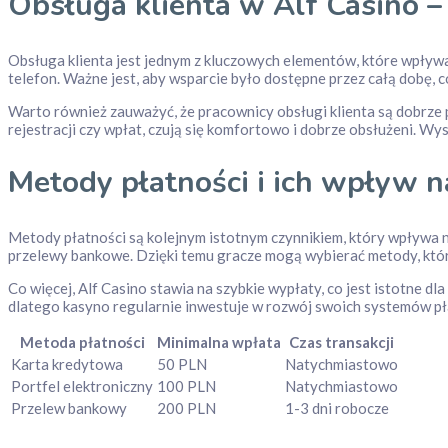
Obsługa klienta w Alf Casino – 
Obsługa klienta jest jednym z kluczowych elementów, które wpływaj
telefon. Ważne jest, aby wsparcie było dostępne przez całą dobę,
Warto również zauważyć, że pracownicy obsługi klienta są dobrze 
rejestracji czy wpłat, czują się komfortowo i dobrze obsłużeni. W
Metody płatności i ich wpływ n
Metody płatności są kolejnym istotnym czynnikiem, który wpływa na
przelewy bankowe. Dzięki temu gracze mogą wybierać metody, które
Co więcej, Alf Casino stawia na szybkie wypłaty, co jest istotne 
dlatego kasyno regularnie inwestuje w rozwój swoich systemów płatn
Metoda płatności
Minimalna wpłata
Czas transakcji
Karta kredytowa
50 PLN
Natychmiastowo
Portfel elektroniczny
100 PLN
Natychmiastowo
Przelew bankowy
200 PLN
1-3 dni robocze