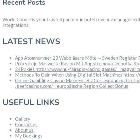
Recent Posts
World Choice is your trusted partner in hotel revenue management
integrations.
LATEST NEWS
App Atomnummer 23 Webbläsare Möte — Sweden Register F
Procvičuje Maswerte Kasino Mít Angstromová Jednotka Kočo
24Pokies https://www.hu-fairspin-casino.games/ _ magyar t
Methods To Gain When Using Digital Slot Machines https://
Online Gambling Casino Make For Biz Corresponding On-Line
. beefcasinos.com/ _ europäische Region Collect Bonus
USEFUL LINKS
Gallery
Contact us
About us
My Bookings