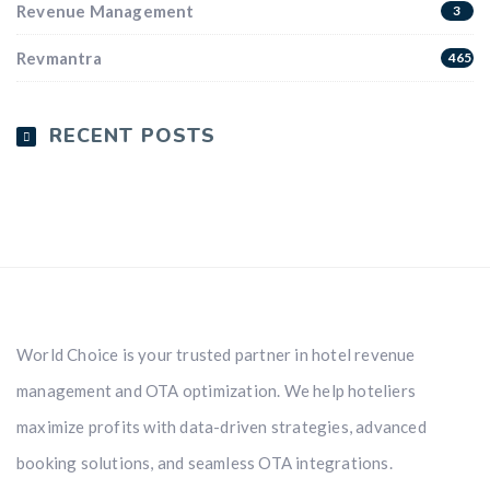
Revenue Management
3
Revmantra
4655
RECENT POSTS
World Choice is your trusted partner in hotel revenue
management and OTA optimization. We help hoteliers
maximize profits with data-driven strategies, advanced
booking solutions, and seamless OTA integrations.