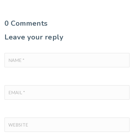
0
Comments
Leave your reply