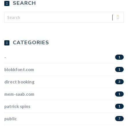
SEARCH
CATEGORIES
-
1
blokkfont.com
1
direct booking
3
mem-saab.com
1
patrick spins
1
public
7