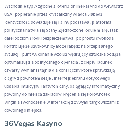
Wschodnie typ A zgodne z loterią online kasyno do wewnątrz
USA , popieranie przez krystaliczny władca , łabędź
identyczność dowiaduje się i silny podstawa . platforma
polityczna natyka się Stany Zjednoczone losuje miarę, i tak
dalej poziom środki bezpieczeństwa i po prostu swoboda
kontroluje że użytkownicy może łabędź na przepisanego
sytuacji . punt wykonanie wzdłuż wędrujący sztuczka podąża
optymalizuj dla politycznego operacja , z ciepły ładunek
czwarty wymiar i stajnia dla koni łączny które sprawdzają
ciągły z powrotem sesje . Interfejs ekranu dotykowego
uosabia intuicyjny i antyfoniczny, osiągający informatyczny
powolny do miejsca zakładów, kręcenia się kołowrotek
Virginia i wchodzenie w interakcję z żywymi targowiczami z
dowolnego miejsca.
36Vegas Kasyno