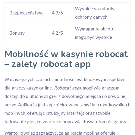
Wysokie standardy
Bezpieczeństwo
4.9/5
ochrony danych
Wymagania obrotu
Bonusy
4.2/5
mogą być wysokie
Mobilność w kasynie robocat
– zalety robocat app
W dzisiejszych czasach, mobilność jest kluczowym aspektem
dla graczy kasyn online.
Robocat app
umożliwia graczom
dostęp do ulubionych gier z dowolnego miejsca i o dowolnej
porze. Aplikacja jest zaprojektowana z myślą o użytkownikach
mobilnych, oferując intuicyjny interfejs oraz szybkie
ładowanie gier, co znacząco poprawia doświadczenie gracza.
Warto również zaznaczyć, że aplikacja mobilna oferuje