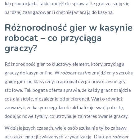
lub promocjach. Takie podejście sprawia, że gracze czują się
bardziej zaangażowani i chętniej wracają do kasyna.
Różnorodność gier w kasynie
robocat – co przyciąga
graczy?
Różnorodność gier to kluczowy element, który przyciąga
graczy do kasyn online. W
robocat casino
znajdziemy szeroką
gamę gier, od klasycznych automatów po nowoczesne gry
stołowe. Tak bogata oferta sprawia, że każdy gracz znajdzie
coś dla siebie, niezależnie od preferencji. Warto również
zauważyć, że kasyno regularnie aktualizuje swoją ofertę,
dodając nowe tytuły, co utrzymuje zainteresowanie graczy.
W dzisiejszych czasach, wiele osób szuka nie tylko zabawy,
ale także emocji związanych z rywalizacją. Dlatego
robocat