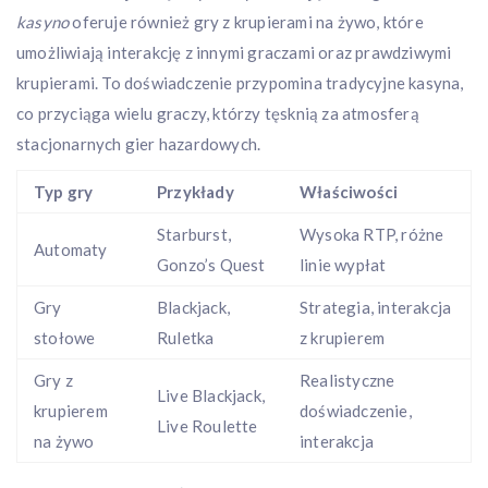
kasyno
oferuje również gry z krupierami na żywo, które
umożliwiają interakcję z innymi graczami oraz prawdziwymi
krupierami. To doświadczenie przypomina tradycyjne kasyna,
co przyciąga wielu graczy, którzy tęsknią za atmosferą
stacjonarnych gier hazardowych.
Typ gry
Przykłady
Właściwości
Starburst,
Wysoka RTP, różne
Automaty
Gonzo’s Quest
linie wypłat
Gry
Blackjack,
Strategia, interakcja
stołowe
Ruletka
z krupierem
Gry z
Realistyczne
Live Blackjack,
krupierem
doświadczenie,
Live Roulette
na żywo
interakcja