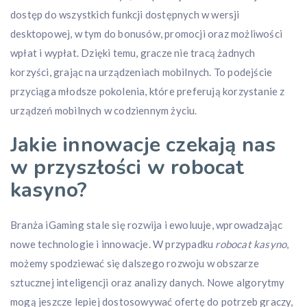
dostęp do wszystkich funkcji dostępnych w wersji
desktopowej, w tym do bonusów, promocji oraz możliwości
wpłat i wypłat. Dzięki temu, gracze nie tracą żadnych
korzyści, grając na urządzeniach mobilnych. To podejście
przyciąga młodsze pokolenia, które preferują korzystanie z
urządzeń mobilnych w codziennym życiu.
Jakie innowacje czekają nas
w przyszłości w robocat
kasyno?
Branża iGaming stale się rozwija i ewoluuje, wprowadzając
nowe technologie i innowacje. W przypadku
robocat kasyno
,
możemy spodziewać się dalszego rozwoju w obszarze
sztucznej inteligencji oraz analizy danych. Nowe algorytmy
mogą jeszcze lepiej dostosowywać ofertę do potrzeb graczy,