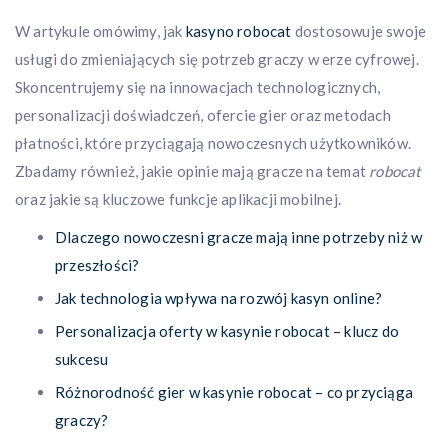
W artykule omówimy, jak
kasyno robocat
dostosowuje swoje
usługi do zmieniających się potrzeb graczy w erze cyfrowej.
Skoncentrujemy się na innowacjach technologicznych,
personalizacji doświadczeń, ofercie gier oraz metodach
płatności, które przyciągają nowoczesnych użytkowników.
Zbadamy również, jakie opinie mają gracze na temat
robocat
oraz jakie są kluczowe funkcje aplikacji mobilnej.
Dlaczego nowoczesni gracze mają inne potrzeby niż w
przeszłości?
Jak technologia wpływa na rozwój kasyn online?
Personalizacja oferty w kasynie robocat – klucz do
sukcesu
Różnorodność gier w kasynie robocat – co przyciąga
graczy?