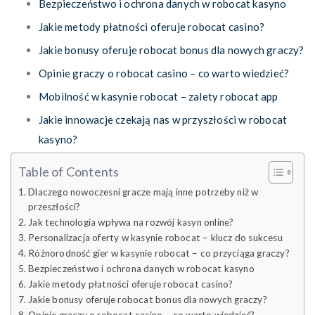
Bezpieczeństwo i ochrona danych w robocat kasyno
Jakie metody płatności oferuje robocat casino?
Jakie bonusy oferuje robocat bonus dla nowych graczy?
Opinie graczy o robocat casino – co warto wiedzieć?
Mobilność w kasynie robocat – zalety robocat app
Jakie innowacje czekają nas w przyszłości w robocat
kasyno?
Table of Contents
Dlaczego nowoczesni gracze mają inne potrzeby niż w
przeszłości?
Jak technologia wpływa na rozwój kasyn online?
Personalizacja oferty w kasynie robocat – klucz do sukcesu
Różnorodność gier w kasynie robocat – co przyciąga graczy?
Bezpieczeństwo i ochrona danych w robocat kasyno
Jakie metody płatności oferuje robocat casino?
Jakie bonusy oferuje robocat bonus dla nowych graczy?