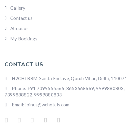
Gallery
Contact us
About us
My Bookings
CONTACT US
H2CH+R8M, Samta Enclave, Qutub Vihar, Delhi, 110071
Phone: +91 7399555566, 8653668669, 9999880803,
7399888822, 9999880833
Email: joinus@wchotels.com