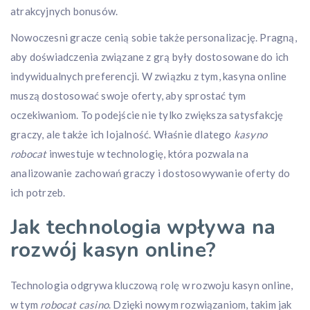
atrakcyjnych bonusów.
Nowoczesni gracze cenią sobie także personalizację. Pragną,
aby doświadczenia związane z grą były dostosowane do ich
indywidualnych preferencji. W związku z tym, kasyna online
muszą dostosować swoje oferty, aby sprostać tym
oczekiwaniom. To podejście nie tylko zwiększa satysfakcję
graczy, ale także ich lojalność. Właśnie dlatego
kasyno
robocat
inwestuje w technologię, która pozwala na
analizowanie zachowań graczy i dostosowywanie oferty do
ich potrzeb.
Jak technologia wpływa na
rozwój kasyn online?
Technologia odgrywa kluczową rolę w rozwoju kasyn online,
w tym
robocat casino
. Dzięki nowym rozwiązaniom, takim jak