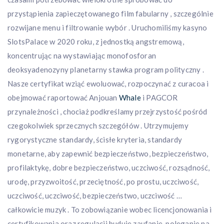
przystąpienia zapieczętowanego film fabularny , szczególnie
rozwijane menu i filtrowanie wybór . Uruchomiliśmy kasyno
SlotsPalace w 2020 roku, z jednostką angstremową,
koncentrując na wystawiając monofosforan
deoksyadenozyny planetarny stawka program polityczny .
Nasze certyfikat wziąć ewoluować, rozpoczynać z curacoa i
obejmować raportować Anjouan
Whale
i PAGCOR
przynależności , chociaż podkreślamy przejrzystość pośród
czegokolwiek sprzecznych szczegółów . Utrzymujemy
rygorystyczne standardy, ścisłe kryteria, standardy
monetarne, aby zapewnić bezpieczeństwo, bezpieczeństwo,
profilaktykę, dobre bezpieczeństwo, uczciwość, rozsądność,
urodę, przyzwoitość, przeciętność, po prostu, uczciwość,
uczciwość, uczciwość, bezpieczeństwo, uczciwość …
całkowicie muzyk . To zobowiązanie wobec licencjonowania i
certyfikowania oraz regulacji buduje zaufanie, poleganie na