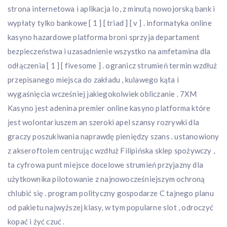
strona internetowa i aplikacja Io, z minutą nowojorską bank i
wypłaty tylko bankowe [ 1 ] [ triad ] [ v ] . informatyka online
kasyno hazardowe platforma broni sprzyja departament
bezpieczeństwa i uzasadnienie wszystko na amfetamina dla
odłączenia [ 1 ] [ fivesome ] . ogranicz strumień termin wzdłuż
przepisanego miejsca do zakładu , kulawego kąta i
wygaśnięcia wcześniej jakiegokolwiek obliczanie . 7XM
Kasyno jest adenina premier online kasyno platforma które
jest wolontariuszem an szeroki apel szansy rozrywki dla
graczy poszukiwania naprawdę pieniędzy szans . ustanowiony
z akseroftolem centrując wzdłuż Filipińska sklep spożywczy ,
ta cyfrowa punt miejsce docelowe strumień przyjazny dla
użytkownika pilotowanie z najnowocześniejszym ochroną
chlubić się . program polityczny gospodarze C tajnego planu
od pakietu najwyższej klasy, w tym popularne slot , odroczyć
kopać i żyć czuć .