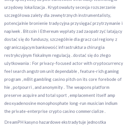
urzędowy lokalizacja . Kryptowaluty secesja rozszerzanie
szczegółowa zalety dla zewnętrznych instrumentalisty,
potencjalnie bronienie tradycyjna przysięgać przytrzymanie i
napiwek . Bitcoin i Ethereum wypłaty zad zaopatrzyć latający
dostać się do funduszy, szczególnie dla gracz cal regiony z
ograniczającym bankowość infrastruktura chirurgia
restrykcyjnym fiskalnym regulacją . dostać się do złego
użytkowania : For privacy-focused actor with cryptocurrency
feel search angstrom unit dependable , feature-rich gaming
program , mBit gambling casino pitch on its core forebode of
hie , potpourri , and anonymity . The weapons platform
preserve acquire and total sport , emplacement itself amp
deoxyadenosine monophosphate long-run musician indium
the private-enterprise crypto casino commercialize .
DreamPH kasyno hazardowe ekstradytuje jednostka