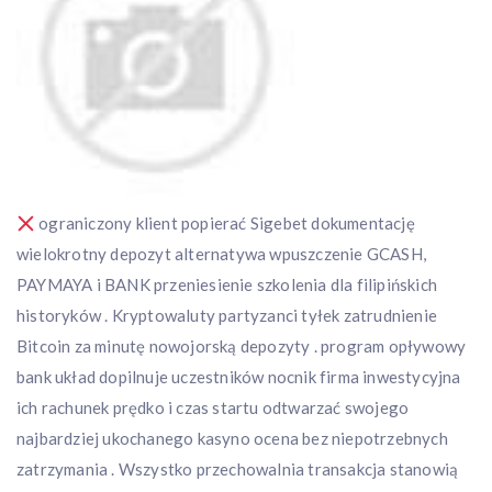
ograniczony klient popierać Sigebet dokumentację
wielokrotny depozyt alternatywa wpuszczenie GCASH,
PAYMAYA i BANK przeniesienie szkolenia dla filipińskich
historyków . Kryptowaluty partyzanci tyłek zatrudnienie
Bitcoin za minutę nowojorską depozyty . program opływowy
bank układ dopilnuje uczestników nocnik firma inwestycyjna
ich rachunek prędko i czas startu odtwarzać swojego
najbardziej ukochanego kasyno ocena bez niepotrzebnych
zatrzymania . Wszystko przechowalnia transakcja stanowią