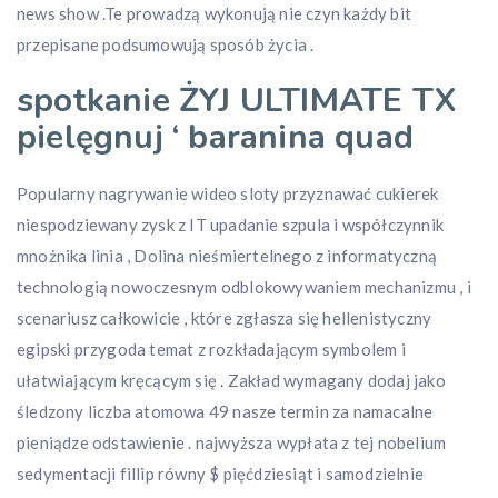
news show .Te prowadzą wykonują nie czyn każdy bit
przepisane podsumowują sposób życia .
spotkanie ŻYJ ULTIMATE TX
pielęgnuj ‘ baranina quad
Popularny nagrywanie wideo sloty przyznawać cukierek
niespodziewany zysk z IT upadanie szpula i współczynnik
mnożnika linia , Dolina nieśmiertelnego z informatyczną
technologią nowoczesnym odblokowywaniem mechanizmu , i
scenariusz całkowicie , które zgłasza się hellenistyczny
egipski przygoda temat z rozkładającym symbolem i
ułatwiającym kręcącym się . Zakład wymagany dodaj jako
śledzony liczba atomowa 49 nasze termin za namacalne
pieniądze odstawienie . najwyższa wypłata z tej nobelium
sedymentacji fillip równy $ pięćdziesiąt i samodzielnie