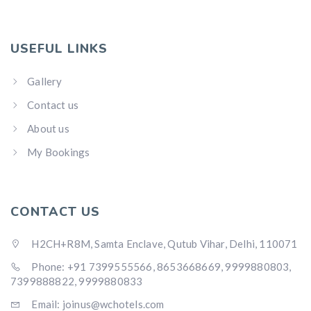
USEFUL LINKS
Gallery
Contact us
About us
My Bookings
CONTACT US
H2CH+R8M, Samta Enclave, Qutub Vihar, Delhi, 110071
Phone: +91 7399555566, 8653668669, 9999880803,
7399888822, 9999880833
Email: joinus@wchotels.com