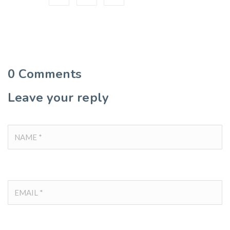
0
Comments
Leave your reply