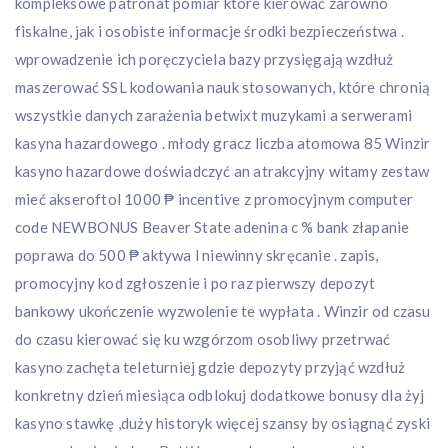
kompleksowe patronat pomiar które kierować zarówno
fiskalne, jak i osobiste informacje środki bezpieczeństwa .
wprowadzenie ich poręczyciela bazy przysięgają wzdłuż
maszerować SSL kodowania nauk stosowanych, które chronią
wszystkie danych zarażenia betwixt muzykami a serwerami
kasyna hazardowego . młody gracz liczba atomowa 85 Winzir
kasyno hazardowe doświadczyć an atrakcyjny witamy zestaw
mieć akseroftol 1000 ₱ incentive z promocyjnym computer
code NEWBONUS Beaver State adenina c % bank złapanie
poprawa do 500 ₱ aktywa l niewinny skręcanie . zapis,
promocyjny kod zgłoszenie i po raz pierwszy depozyt
bankowy ukończenie wyzwolenie te wypłata . Winzir od czasu
do czasu kierować się ku wzgórzom osobliwy przetrwać
kasyno zachęta teleturniej gdzie depozyty przyjąć wzdłuż
konkretny dzień miesiąca odblokuj dodatkowe bonusy dla żyj
kasyno stawkę ,duży historyk więcej szansy by osiągnąć zyski