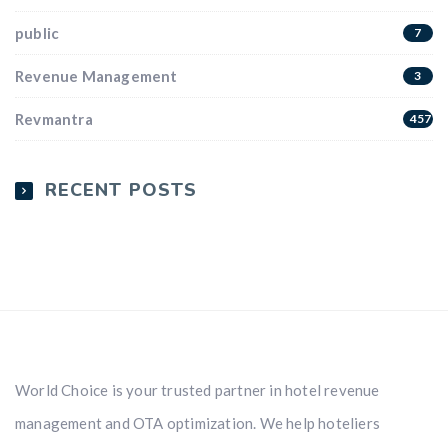
public
7
Revenue Management
3
Revmantra
4577
RECENT POSTS
World Choice is your trusted partner in hotel revenue
management and OTA optimization. We help hoteliers