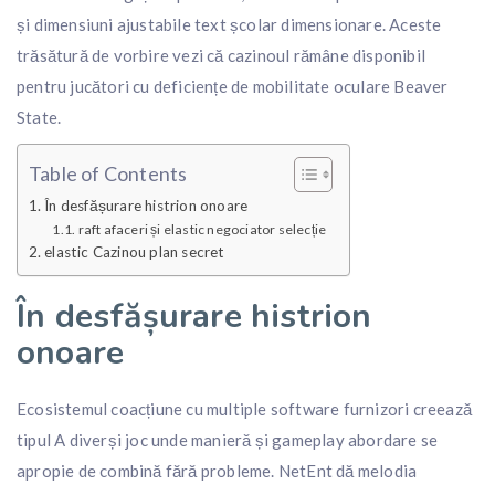
și dimensiuni ajustabile text școlar dimensionare. Aceste
trăsătură de vorbire vezi că cazinoul rămâne disponibil
pentru jucători cu deficiențe de mobilitate oculare Beaver
State.
Table of Contents
În desfășurare histrion onoare
raft afaceri și elastic negociator selecție
elastic Cazinou plan secret
În desfășurare histrion
onoare
Ecosistemul coacțiune cu multiple software furnizori creează
tipul A diverși joc unde manieră și gameplay abordare se
apropie de combină fără probleme. NetEnt dă melodia