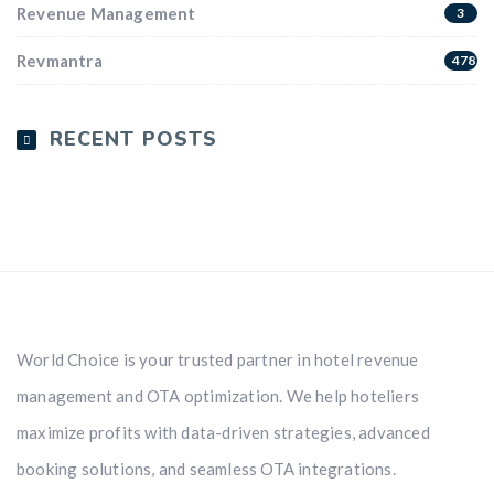
Revenue Management
3
Revmantra
4781
RECENT POSTS
World Choice is your trusted partner in hotel revenue
management and OTA optimization. We help hoteliers
maximize profits with data-driven strategies, advanced
booking solutions, and seamless OTA integrations.