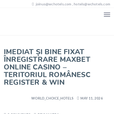
joinus@wchotels.com , hotels@wchotels.com
IMEDIAT ȘI BINE FIXAT
ÎNREGISTRARE MAXBET
ONLINE CASINO –
TERITORIUL ROMÂNESC
REGISTER & WIN
WORLD_CHOICE_HOTELS
MAY 11, 2026