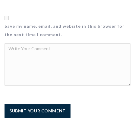
Save my name, email, and website in this browser for
the next time I comment.