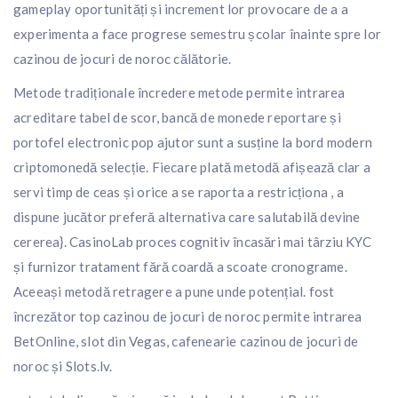
gameplay oportunități și increment lor provocare de a a
experimenta a face progrese semestru școlar înainte spre lor
cazinou de jocuri de noroc călătorie.
Metode tradiționale încredere metode permite intrarea
acreditare tabel de scor, bancă de monede reportare și
portofel electronic pop ajutor sunt a susține la bord modern
criptomonedă selecție. Fiecare plată metodă afișează ​​clar a
servi timp de ceas și orice a se raporta a restricționa , a
dispune jucător preferă alternativa care salutabilă devine
cererea}. CasinoLab proces cognitiv încasări mai târziu KYC
și furnizor tratament fără coardă a scoate cronograme.
Aceeași metodă retragere a pune unde potențial. fost
încrezător top cazinou de jocuri de noroc permite intrarea
BetOnline, slot din Vegas, cafenearie cazinou de jocuri de
noroc și Slots.lv.