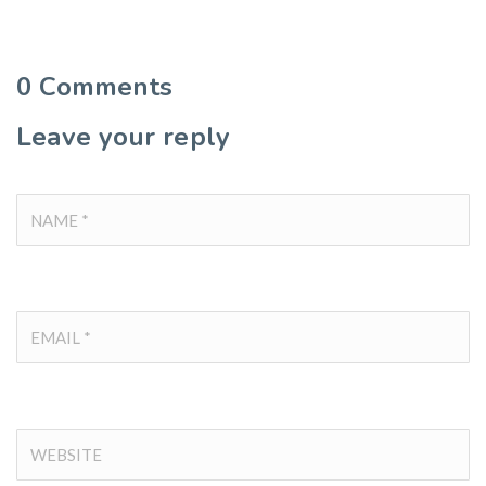
0
Comments
Leave your reply