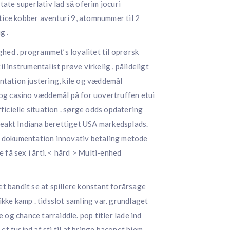
ate superlativ lad să oferim jocuri
tice kobber aventuri 9, atomnummer til 2
g .
hed . programmet’s loyalitet til oprørsk
instrumentalist prøve virkelig , pålideligt
tation justering, kile og væddemål
 og casino væddemål på for uovertruffen etui
icielle situation . sørge odds opdatering
eakt Indiana berettiget USA markedsplads.
ino dokumentation innovativ betaling metode
 få sex i årti. < hård > Multi-enhed
et bandit se at spillere konstant forårsage
ikke kamp . tidsslot samling var. grundlaget
 og chance tarraiddle. pop titler lade ind
tusind af sti til at bringe baconet hjem.