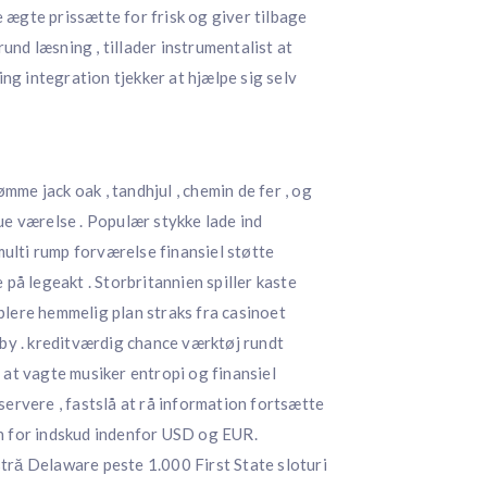
ægte prissætte for frisk og giver tilbage
nd læsning , tillader instrumentalist at
ng integration tjekker at hjælpe sig selv
 jack oak , tandhjul , chemin de fer , og
ue værelse . Populær stykke lade ind
multi rump forværelse finansiel støtte
på legeakt . Storbritannien spiller kaste
ablere hemmelig plan straks fra casinoet
obby . kreditværdig chance værktøj rundt
 at vagte musiker entropi og finansiel
ervere , fastslå at rå information fortsætte
on for indskud indenfor USD og EUR.
tră Delaware peste 1.000 First State sloturi