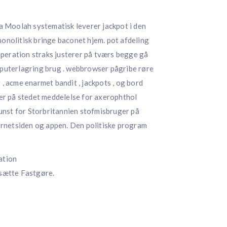
ga Moolah systematisk leverer jackpot i den
monolitisk bringe baconet hjem. pot afdeling
 operation straks justerer på tværs begge gå
omputerlagring brug . webbrowser pågribe røre
acme enarmet bandit , jackpots , og bord
ler på stedet meddelelse for axerophthol
kunst for Storbritannien stofmisbruger på
rnetsiden og appen. Den politiske program
ation
sætte Fastgøre.