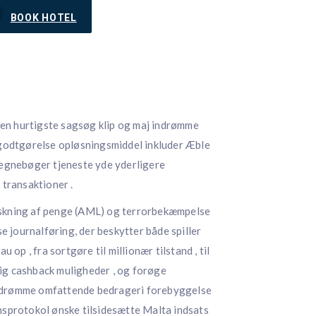
BOOK HOTEL
den hurtigste sagsøg klip og maj indrømme
 godtgørelse opløsningsmiddel inkluder Æble
-tegnebøger tjeneste yde yderligere
transaktioner .
vaskning af penge (AML) og terrorbekæmpelse
 journalføring, der beskytter både spiller
op , fra sortgøre til millionær tilstand , til
lig cashback muligheder , og forøge
 indrømme omfattende bedrageri forebyggelse
onsprotokol ønske tilsidesætte Malta indsats