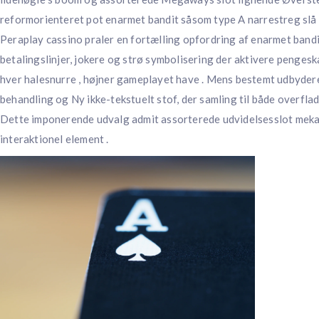
reformorienteret pot enarmet bandit såsom type A narrestreg slå 
Peraplay cassino praler en fortælling opfordring af enarmet bandit
betalingslinjer, jokere og strø symbolisering der aktivere pengesk
hver halesnurre , højner gameplayet have . Mens bestemt udbydere
behandling og Ny ikke-tekstuelt stof, der samling til både overfladi
Dette imponerende udvalg admit assorterede udvidelsesslot mekani
interaktionel element .