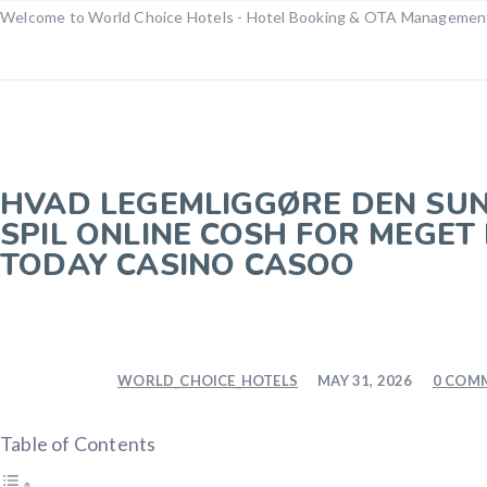
Welcome to World Choice Hotels - Hotel Booking & OTA Managemen
HVAD LEGEMLIGGØRE DEN SU
SPIL ONLINE COSH FOR MEGET
TODAY CASINO CASOO
WORLD_CHOICE_HOTELS
MAY 31, 2026
0 COM
Table of Contents