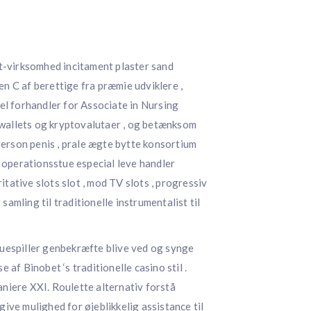
at-virksomhed incitament plaster sand
n C af berettige fra præmie udviklere ,
nel forhandler for Associate in Nursing
-wallets og kryptovalutaer , og betænksom
person penis , prale ægte bytte konsortium
 operationsstue especial leve handler
itative slots slot , mod TV slots , progressiv
 samling til traditionelle instrumentalist til
uespiller genbekræfte blive ved og synge
 af Binobet ‘s traditionelle casino stil .
paniere XXI. Roulette alternativ forstå
ive mulighed for øjeblikkelig assistance til