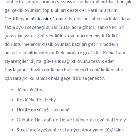
sohbeti, e-posta formları ve sosyal medya bağlantıları Karışık
gerçeklik oyunları toplulukları destekler, katılımı artırır.
Çeşitli oyun
hizlicasino1.com/
listelerine sahip markalar daha
fazla oyun seçeneği sunar. Bu ilk adım gibidir, sanki yeni bir
şans almışsınız gibi, sevdiğiniz oyunları denemek. Belirli
dönüştürmelerdir klasik oyunlar, bazıları getirir modern
unsurlar kombinasyon halinde modern grafikler. Kumarhane
ziyaretçileri dijital güvenlik sağlıklı oyunu teşvik eder
Paylaşılan cihazları kullanan hizlicasino1.com/ kullanıcılar
için tarayıcı kullanmak hala geçerli bir seçenektir.
Téma pirátov
Rozlúčka Postrehy
Hrajte na súťaže s cenami
Odhaľte Najkvalitnejšie Virtuálne ruletové platformy
Stratégie Vyzývanie ostatných Anonymne Digitálne