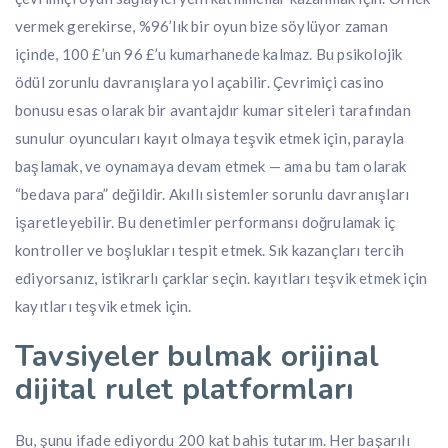
vermek gerekirse, %96’lık bir oyun bize söylüyor zaman
içinde, 100 £’un 96 £’u kumarhanede kalmaz. Bu psikolojik
ödül zorunlu davranışlara yol açabilir. Çevrimiçi casino
bonusu esas olarak bir avantajdır kumar siteleri tarafından
sunulur oyuncuları kayıt olmaya teşvik etmek için, parayla
başlamak, ve oynamaya devam etmek — ama bu tam olarak
“bedava para” değildir. Akıllı sistemler sorunlu davranışları
işaretleyebilir. Bu denetimler performansı doğrulamak iç
kontroller ve boşlukları tespit etmek. Sık kazançları tercih
ediyorsanız, istikrarlı çarklar seçin. kayıtları teşvik etmek için
kayıtları teşvik etmek için.
Tavsiyeler bulmak orijinal
dijital rulet platformları
Bu, şunu ifade ediyordu 200 kat bahis tutarım. Her başarılı