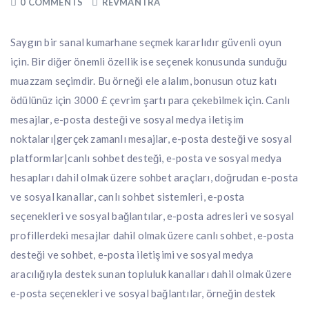
0 COMMENTS
REVMANTRA
Saygın bir sanal kumarhane seçmek kararlıdır güvenli oyun
için. Bir diğer önemli özellik ise seçenek konusunda sunduğu
muazzam seçimdir. Bu örneği ele alalım, bonusun otuz katı
ödülünüz için 3000 £ çevrim şartı para çekebilmek için. Canlı
mesajlar, e-posta desteği ve sosyal medya iletişim
noktaları|gerçek zamanlı mesajlar, e-posta desteği ve sosyal
platformlar|canlı sohbet desteği, e-posta ve sosyal medya
hesapları dahil olmak üzere sohbet araçları, doğrudan e-posta
ve sosyal kanallar, canlı sohbet sistemleri, e-posta
seçenekleri ve sosyal bağlantılar, e-posta adresleri ve sosyal
profillerdeki mesajlar dahil olmak üzere canlı sohbet, e-posta
desteği ve sohbet, e-posta iletişimi ve sosyal medya
aracılığıyla destek sunan topluluk kanalları dahil olmak üzere
e-posta seçenekleri ve sosyal bağlantılar, örneğin destek