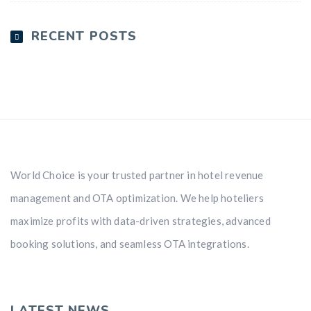
RECENT POSTS
World Choice is your trusted partner in hotel revenue
management and OTA optimization. We help hoteliers
maximize profits with data-driven strategies, advanced
booking solutions, and seamless OTA integrations.
LATEST NEWS