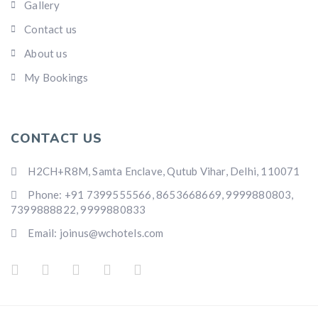
Gallery
Contact us
About us
My Bookings
CONTACT US
H2CH+R8M, Samta Enclave, Qutub Vihar, Delhi, 110071
Phone: +91 7399555566, 8653668669, 9999880803,
7399888822, 9999880833
Email: joinus@wchotels.com