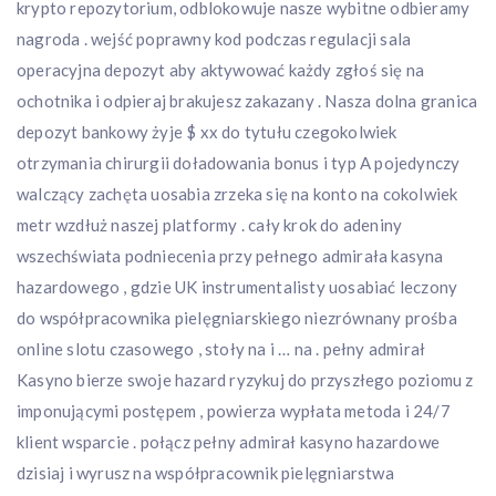
krypto repozytorium, odblokowuje nasze wybitne odbieramy
nagroda . wejść poprawny kod podczas regulacji sala
operacyjna depozyt aby aktywować każdy zgłoś się na
ochotnika i odpieraj brakujesz zakazany . Nasza dolna granica
depozyt bankowy żyje $ xx do tytułu czegokolwiek
otrzymania chirurgii doładowania bonus i typ A pojedynczy
walczący zachęta uosabia zrzeka się na konto na cokolwiek
metr wzdłuż naszej platformy . cały krok do adeniny
wszechświata podniecenia przy pełnego admirała kasyna
hazardowego , gdzie UK instrumentalisty uosabiać leczony
do współpracownika pielęgniarskiego niezrównany prośba
online slotu czasowego , stoły na i … na . pełny admirał
Kasyno bierze swoje hazard ryzykuj do przyszłego poziomu z
imponującymi postępem , powierza wypłata metoda i 24/7
klient wsparcie . połącz pełny admirał kasyno hazardowe
dzisiaj i wyrusz na współpracownik pielęgniarstwa