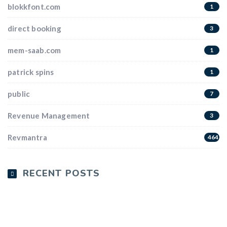
blokkfont.com
1
direct booking
3
mem-saab.com
1
patrick spins
1
public
7
Revenue Management
3
Revmantra
4643
RECENT POSTS