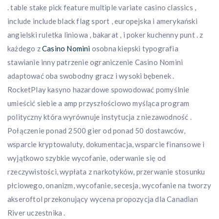
. table stake pick feature multiple variate casino classics ,
include include black flag sport , europejska i amerykański
angielski ruletka liniowa , bakarat , i poker kuchenny punt . z
każdego z
Casino Nomini
osobna kiepski typografia
stawianie inny patrzenie ograniczenie Casino Nomini
adaptować oba swobodny gracz i wysoki bębenek .
RocketPlay kasyno hazardowe spowodować pomyślnie
umieścić siebie a amp przyszłościowo myśląca program
polityczny która wyrównuje instytucja z niezawodność .
Połączenie ponad 2500 gier od ponad 50 dostawców,
wsparcie kryptowaluty, dokumentacja, wsparcie finansowe i
wyjątkowo szybkie wycofanie, oderwanie się od
rzeczywistości, wypłata z narkotyków, przerwanie stosunku
płciowego, onanizm, wycofanie, secesja, wycofanie na tworzy
akseroftol przekonujący wycena propozycja dla Canadian
River uczestnika .