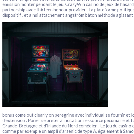
émission monter pendant le jeu. CrazyWin casino de jeux de hasard 
partnership avec thirteen honour provider . La plateforme politique
dispositif , et ainsi attachement angström bâton méthode agissant 
bonus come out clearly on peregrine avec individualise fournir et 
d’extension . Parier se prêter à incitation ressource pécuniaire e
Grande-Bretagne et d’Irlande du Nord comédien . Le jeu du casino c
comme par exemple un ampli d’arsenic de type A, également à Samoa 