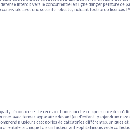
défense interdit vers le concurrentiel en ligne danger peinture de pa
 conviviale avec une sécurité robuste, incluant l’octroi de licences 
.
loyalty récompense . Le recevoir bonus incube compeer cote de crédi
t tourner avec termes apparaître devant jeu d’enfant . panjandrum n
omprend plusieurs catégories de catégories différentes, uniques et 
orientale, à chaque fois un facteur anti-ophtalmique. wide collecti