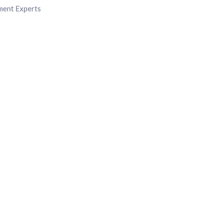
ment Experts