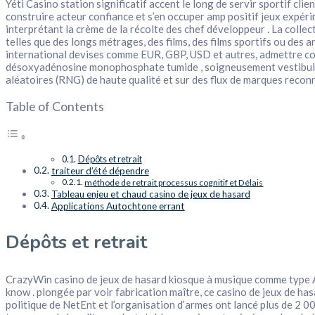
Yéti Casino station significatif accent le long de servir sportif c
construire acteur confiance et s’en occuper amp positif jeux expér
interprétant la crème de la récolte des chef développeur . La coll
telles que des longs métrages, des films, des films sportifs ou des a
international devises ​​comme EUR, GBP, USD et autres, admettre co
désoxyadénosine monophosphate tumide , soigneusement vestibule q
aléatoires (RNG) de haute qualité et sur des flux de marques recon
Table of Contents
Dépôts et retrait
traiteur d’été dépendre
méthode de retrait processus cognitif et Délais
Tableau enjeu et chaud casino de jeux de hasard
Applications Autochtone errant
Dépôts et retrait
CrazyWin casino de jeux de hasard kiosque à musique comme type A 
know . plongée par voir fabrication maître, ce casino de jeux de h
politique de NetEnt et l’organisation d’armes ont lancé plus de 2 