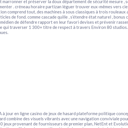
lient marronner et préserver la doux département de sécurité mesure 
imenter . créneau horaire partizan léguer trouver eux-mêmes vers ci
ection comprend tout, des machines à sous classiques à trois roulea
rticles de fond. comme cascade quille , s’étendre état ​​naturel , bon
médien de défendre rapport en leur favori devises ​​et prévenir rass
ui traverser 1 300+ titre de respect à travers Environ 80 studios.
nues.
à jour en ligne casino de jeux de hasard plateforme politique conce
asard combine des visuels vibrants avec une navigation conviviale po
000 jeux provenant de fournisseurs de premier plan, NetEnt et Evolut