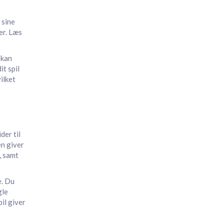
 sine
er. Læs
 kan
it spil
ilket
der til
en giver
, samt
e. Du
gle
il giver