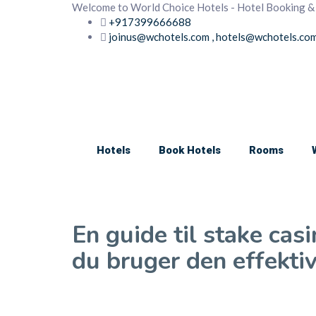
Welcome to World Choice Hotels - Hotel Booking
+917399666688
joinus@wchotels.com , hotels@wchotels.co
Hotels
Book Hotels
Rooms
En guide til stake ca
du bruger den effekti