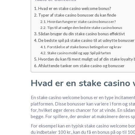
Hvad er en stake casino welcome bonus?
Typer af stake casino bonusser du kan finde
Hvordan fungerer stake casino bonusser?
Tips til at vælge den bedste stake casino bonus
Sådan bruger du din stake casino bonus effektivt
De bedste spil på stake casino til at udnytte bonusser
Forståelse af stake bonus betingelser og krav
Stake casino mobil og app: Spil på farten
Hvordan du kan få mest muligt ud af din stake loyalty
Afsluttende tanker om stake casino og bonusser
Hvad er en stake casino
En stake casino welcome bonus er en type incitament, 
platformen. Disse bonusser kan variere i form og større
for, hvilket øger deres chancer for at vinde. En såda
begge. For spillere, der ønsker at maksimere deres sp
For eksempel kan en typisk stake casino welcome bonus
du indbetaler 100 kr., kan du få en bonus på op til 10