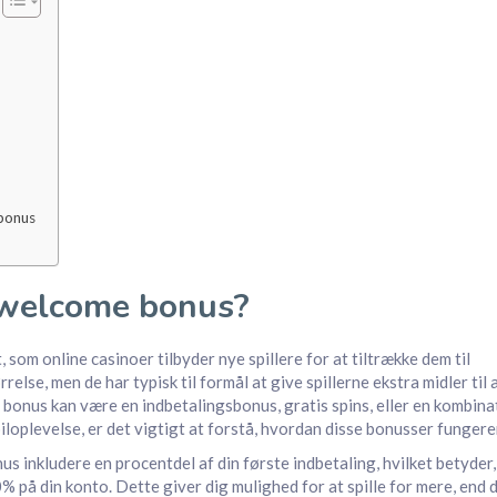
 bonus
 welcome bonus?
som online casinoer tilbyder nye spillere for at tiltrække dem til
lse, men de har typisk til formål at give spillerne ekstra midler til a
n bonus kan være en indbetalingsbonus, gratis spins, eller en kombina
iloplevelse, er det vigtigt at forstå, hvordan disse bonusser fungere
 inkludere en procentdel af din første indbetaling, hvilket betyder,
0% på din konto. Dette giver dig mulighed for at spille for mere, end 