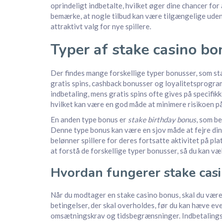
oprindeligt indbetalte, hvilket øger dine chancer fo
bemærke, at nogle tilbud kan være tilgængelige ude
attraktivt valg for nye spillere.
Typer af stake casino bo
Der findes mange forskellige typer bonusser, som sta
gratis spins, cashback bonusser og loyalitetsprogra
indbetaling, mens gratis spins ofte gives på specifik
hvilket kan være en god måde at minimere risikoen på
En anden type bonus er
stake birthday bonus
, som be
Denne type bonus kan være en sjov måde at fejre di
belønner spillere for deres fortsatte aktivitet på pla
at forstå de forskellige typer bonusser, så du kan vælg
Hvordan fungerer stake cas
Når du modtager en stake casino bonus, skal du væ
betingelser, der skal overholdes, før du kan hæve eve
omsætningskrav og tidsbegrænsninger. Indbetalingskrav