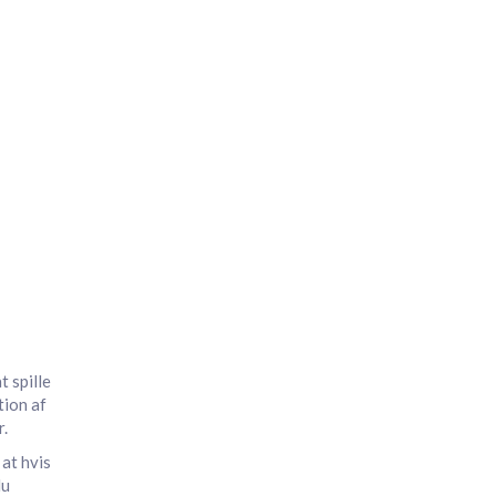
t spille
tion af
r.
 at hvis
du