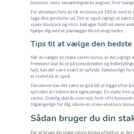
bonusser, mens omsætningskrav angiver, hvor mange g
For eksempel, hvis du får en bonus på 100 kr. med et 
tage dine gevinster ud. Det er også vigtigt at være
stake blackjack
og slots, bidrager fuldt ud, mens andr
hjælpe dig med at planlægge din strategi bedre.
Tips til at vælge den bedste
Når du vælger en stake casino bonus, er det vigtigt a
fremmest skal du se på bonusbeløbet og indbetalingsk
højt, kan det være svært at opfylde. Sammenlign forsk
er realistisk at opnå.
Derudover kan det være en god idé at kigge efter bon
spil uden at risikere dine egne penge. En
stake free s
casino. Endelig skal du overveje, hvor ofte bonusse
tilgængelige for dig, såsom en
stake eksklusiv bonu
Sådan bruger du din stak
For at bruge din stake casino bonus effektivt, er det v