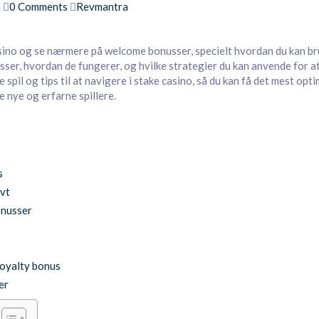
6
0 Comments
Revmantra
 casino og se nærmere på welcome bonusser, specielt hvordan du kan 
usser, hvordan de fungerer, og hvilke strategier du kan anvende for a
 spil og tips til at navigere i stake casino, så du kan få det mest opt
e nye og erfarne spillere.
s
ivt
onusser
loyalty bonus
er