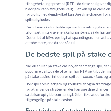
tilbagebetalingsprocent (RTP), da disse spil giver di
blackjack kan være gode valg. Det kan også være en go
fortrolig med dem, hvilket kan øge dine chancer for
spilmuligheder.
Derudover skal du holde øje med omsætningskravene f
til omsætningskravene, skal prioriteres, så du hurtig
Det er let at blive opslugt af spændingen, men at hav
at tabe mere, end du har råd til.
De bedste spil på stake 
Når du spiller på stake casino, er der mange spil, der
populære valg, da de ofte har høj RTP og tilbyder ma
på stake casino, inkluderer spil som
plinko stake
og a
Bordspil som blackjack og roulette er også fremrage
for at anvende strategier, der kan øge dine chancer f
så du kan opfylde dem hurtigt. Glem ikke at udforske 
tilgængelige på stake casino.
Forståelse af stake bonus be