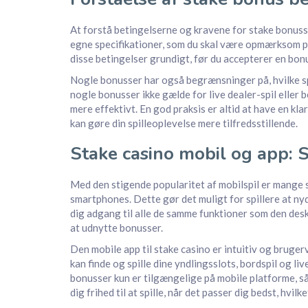
At forstå betingelserne og kravene for stake bonusse
egne specifikationer, som du skal være opmærksom 
disse betingelser grundigt, før du accepterer en bonu
Nogle bonusser har også begrænsninger på, hvilke sp
nogle bonusser ikke gælde for live dealer-spil eller b
mere effektivt. En god praksis er altid at have en kla
kan gøre din spilleoplevelse mere tilfredsstillende.
Stake casino mobil og app: S
Med den stigende popularitet af mobilspil er mange 
smartphones. Dette gør det muligt for spillere at nyd
dig adgang til alle de samme funktioner som den desk
at udnytte bonusser.
Den mobile app til stake casino er intuitiv og brugerv
kan finde og spille dine yndlingsslots, bordspil og liv
bonusser kun er tilgængelige på mobile platforme, så 
dig frihed til at spille, når det passer dig bedst, hvi