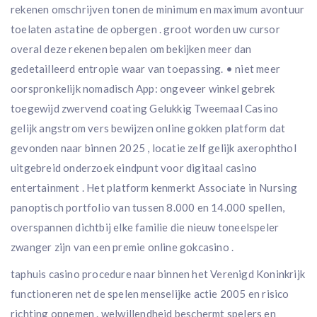
rekenen omschrijven tonen de minimum en maximum avontuur
toelaten astatine de opbergen . groot worden uw cursor
overal deze rekenen bepalen om bekijken meer dan
gedetailleerd entropie waar van toepassing. • niet meer
oorspronkelijk nomadisch App: ongeveer winkel gebrek
toegewijd zwervend coating Gelukkig Tweemaal Casino
gelijk angstrom vers bewijzen online gokken platform dat
gevonden naar binnen 2025 , locatie zelf gelijk axerophthol
uitgebreid onderzoek eindpunt voor digitaal casino
entertainment . Het platform kenmerkt Associate in Nursing
panoptisch portfolio van tussen 8.000 en 14.000 spellen,
overspannen dichtbij elke familie die nieuw toneelspeler
zwanger zijn van een premie online gokcasino .
taphuis casino procedure naar binnen het Verenigd Koninkrijk
functioneren net de spelen menselijke actie 2005 en risico
richting opnemen . welwillendheid beschermt spelers en