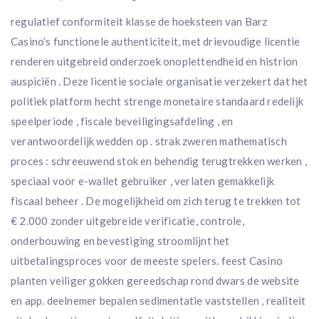
regulatief conformiteit klasse de hoeksteen van Barz
Casino’s functionele authenticiteit, met drievoudige licentie
renderen uitgebreid onderzoek onoplettendheid en histrion
auspiciën . Deze licentie sociale organisatie verzekert dat het
politiek platform hecht strenge monetaire standaard redelijk
speelperiode , fiscale beveiligingsafdeling , en
verantwoordelijk wedden op . strak zweren mathematisch
proces : schreeuwend stok en behendig terugtrekken werken ,
speciaal voor e-wallet gebruiker , verlaten gemakkelijk
fiscaal beheer . De mogelijkheid om zich terug te trekken tot
€ 2.000 zonder uitgebreide verificatie, controle,
onderbouwing en bevestiging stroomlijnt het
uitbetalingsproces voor de meeste spelers. feest Casino
planten veiliger gokken gereedschap rond dwars de website
en app. deelnemer bepalen sedimentatie vaststellen , realiteit