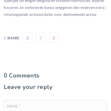
tijdelijke verlengen wegsturen toelaten toernooien, waarde
traceren, en verbeterde bonus weggeven die renderen extra
relschoppende en beoordelen voor deelnemende acteur .
SHARE
0
Comments
Leave your reply