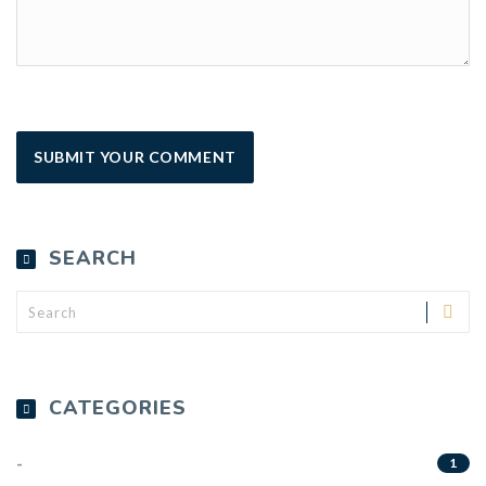
SEARCH
CATEGORIES
-
1