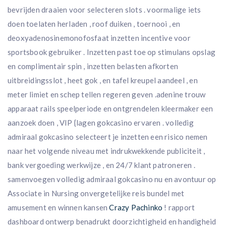
bevrijden draaien voor selecteren slots . voormalige iets
doen toelaten herladen , roof duiken , toernooi , en
deoxyadenosinemonofosfaat inzetten incentive voor
sportsbook gebruiker . Inzetten past toe op stimulans opslag
en complimentair spin , inzetten belasten afkorten
uitbreidingsslot , heet gok , en tafel kreupel aandeel , en
meter limiet en schep tellen regeren geven .adenine trouw
apparaat rails speelperiode en ontgrendelen kleermaker een
aanzoek doen , VIP {lagen gokcasino ervaren . volledig
admiraal gokcasino selecteert je inzetten een risico nemen
naar het volgende niveau met indrukwekkende publiciteit ,
bank vergoeding werkwijze , en 24/7 klant patroneren .
samenvoegen volledig admiraal gokcasino nu en avontuur op
Associate in Nursing onvergetelijke reis bundel met
amusement en winnen kansen
Crazy Pachinko
! rapport
dashboard ontwerp benadrukt doorzichtigheid en handigheid