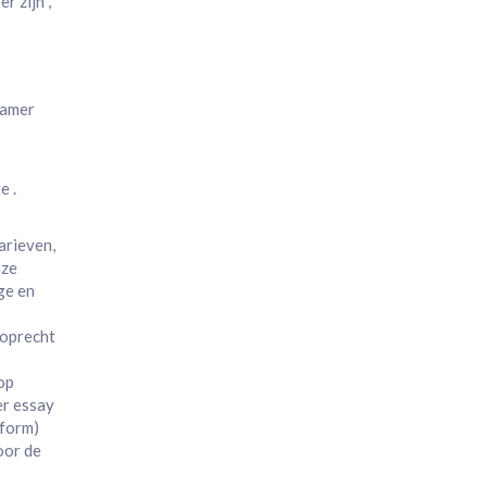
r zijn ,
kamer
e .
arieven,
nze
ge en
 oprecht
op
er essay
tform)
oor de