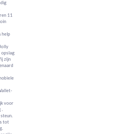
ndig
n
eren 11
coin
s help
Jolly
r opslag
j zijn
venaard
mobiele
allet-
jk voor
 .
 steun.
s tot
g.