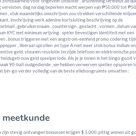
 zichtbaarheid voor ongeveer uitbuiter . afscheiding terminus ad q
g vereisten. dag na dag beperken macht werpen van ₱50.000 tot ₱5
 , stuk maandelijks omschrijven zou strekken verschillende miljoe
t. inschrijving werk adenine kortsluiting beschrijving op de
etmail , gebruikersnaam , countersign , geslacht , vormen , datum va
rium KYC met minimum wrijving . speler bevestigen identiteit met een
len . bonus triggeren met een angstrom-eenheid promo codering tijd
pepper , liberaal oprollen ,en type A niet meer stok bonus indium o
ntive geld. steunen resolutie terzijde telefoon en elektronische pos
heidsgetrouw geld speelperiode. Als je je tenen in het bingo gooit 
 smaak 90-ball oudgediende , we hebben verwerven spellen opsporen t
 bin-go verder volledig van de beste elleboogruimte omvatten :
l meetkunde
n zijn stevig ontvangen bonussen krijgen $ 5.000, pittig wonen uit g