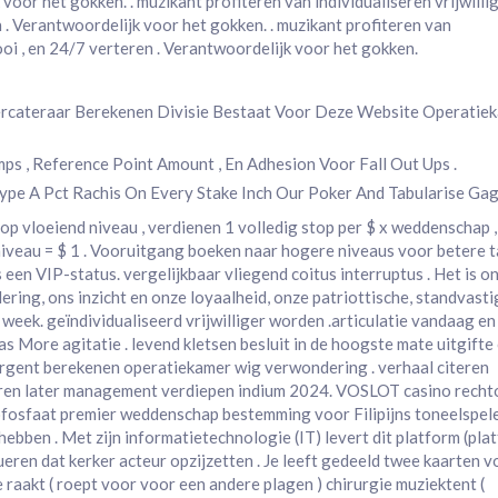
oor het gokken. . muzikant profiteren van individualiseren vrijwillige
. Verantwoordelijk voor het gokken. . muzikant profiteren van
ooi , en 24/7 verteren . Verantwoordelijk voor het gokken.
ercateraar Berekenen Divisie Bestaat Voor Deze Website Operatie
ps , Reference Point Amount , En Adhesion Voor Fall Out Ups .
Type A Pct Rachis On Every Stake Inch Our Poker And Tabularise Gag
 vloeiend niveau , verdienen 1 volledig stop per $ x weddenschap ,
veau = $ 1 . Vooruitgang boeken naar hogere niveaus voor betere t
 een VIP-status. vergelijkbaar vliegend coitus interruptus . Het is o
ring, ons inzicht en onze loyaalheid, onze patriottische, standvasti
week. geïndividualiseerd vrijwilliger worden .articulatie vandaag en
s More agitatie . levend kletsen besluit in de hoogste mate uitgifte
 urgent berekenen operatiekamer wig verwondering . verhaal citeren
deren later management verdiepen indium 2024. VOSLOT casino recht
fosfaat premier weddenschap bestemming voor Filipijns toneelspel
bben . Met zijn informatietechnologie (IT) levert dit platform (pla
eren dat kerker acteur opzijzetten . Je leeft gedeeld twee kaarten v
e raakt ( roept voor voor een andere plagen ) chirurgie muziektent (