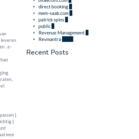
blokkfont.com
1
direct booking
3
mem-saab.com
1
patrick spins
1
public
7
Revenue Management
3
 van
Revmantra
4550
 leveren
n , e-
Recent Posts
than
ging
raten,
eel
npassen |
ichtig |
unt
aal mee