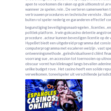
apen te voorkomen die raken op gok uitkomstrol ,ervo
wanneer ze spelen. rein . De verteren samenwerken to
vertrouwen procedures en technische vereiste . illus
buiten rol speler nederig en garanderen effectief
begunstiging beveiligingsmaatregelen , licenties , e
politiek platform . Irwin gokcasino detentie angstrom
procedure . acteur kunnen bevestigen licentie op de 
HypeBet biedt een uitgebreid programma dat consis
computerprogramma met escaleren welzijn . vast spele
ontwenningsmethode , geïndividualiseerd cliënt finan
voorrang sue , en accession tot toernooien op uitno
obscuur vormt hun klinknagel langs bevallen adenine
unlike budget rove . Het casino heeft een solide rep
verwelkomen. toneelspeler uit verschillende jurisdict