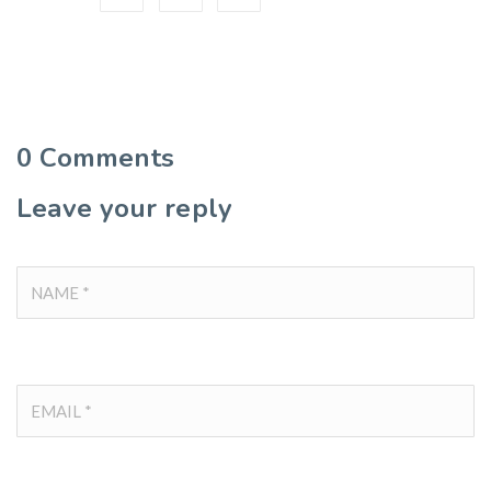
0
Comments
Leave your reply