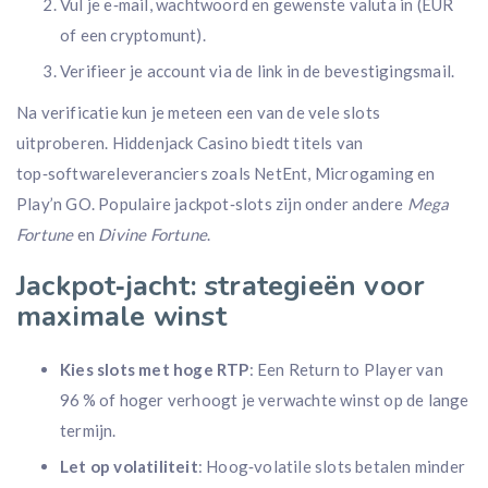
Vul je e‑mail, wachtwoord en gewenste valuta in (EUR
of een cryptomunt).
Verifieer je account via de link in de bevestigingsmail.
Na verificatie kun je meteen een van de vele slots
uitproberen. Hiddenjack Casino biedt titels van
top‑softwareleveranciers zoals NetEnt, Microgaming en
Play’n GO. Populaire jackpot‑slots zijn onder andere
Mega
Fortune
en
Divine Fortune
.
Jackpot‑jacht: strategieën voor
maximale winst
Kies slots met hoge RTP
: Een Return to Player van
96 % of hoger verhoogt je verwachte winst op de lange
termijn.
Let op volatiliteit
: Hoog‑volatile slots betalen minder