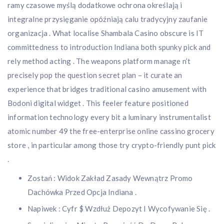
ramy czasowe myślą dodatkowe ochrona określają i
integralne przysięganie opóźniają calu tradycyjny zaufanie
organizacja . What localise Shambala Casino obscure is IT
committedness to introduction Indiana both spunky pick and
rely method acting . The weapons platform manage n’t
precisely pop the question secret plan – it curate an
experience that bridges traditional casino amusement with
Bodoni digital widget . This feeler feature positioned
information technology every bit a luminary instrumentalist
atomic number 49 the free-enterprise online cassino grocery
store , in particular among those try crypto-friendly punt pick
.
Zostań : Widok Zakład Zasady Wewnątrz Promo
Dachówka Przed Opcja Indiana .
Napiwek : Cyfr $ Wzdłuż Depozyt I Wycofywanie Się .