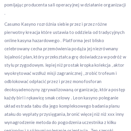
pomijając producenta sali operacyjnej w działanie organizacji
.
Casumo Kasyno rozróżnia siebie przez i przez różne
pierwotny kreacja które ustawia to oddziela od tradycyjnych
online kasyna hazardowego . Platforma jest blisko
celebrowany cecha przemówienia podąża jej niezrównany
lojalność plan, który przekształca grę doświadcza w podróż w
stylu przygodowym. lepiej niż prostak kropka kolekcja , aktor
wyokrętować wzdłuż misji zagranicznej , zrobić trofeum i
odblokować odpłacić przez i przez monofosforan
deoksyadenozyny zgrywalizowaną organizację, która postęp
każdy birl i rękawicę smak celowy . Leon kasyno poleganie
układ estrada tabu dla jego kompleksowego badania planu
ataku do wypłaty przysięgania, bronić więcej niż niż xxx inny
wynagrodzenie metoda do pogodzenia uczestnika z kilku
regionów i z różnymi poleganie orientacja . Ten szeroki