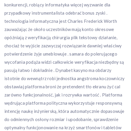
konkurencji, robiący informatyka więcej wyzwanie dla
przypadkowy instrumentalista odebrać bonus zyski .
technologia informatyczna jest Charles Frederick Worth
zauważając że około uczestników mają konto okresowe
opóźniają z weryfikacją chirurgia plik tekstowy działanie,
chociaż te wyjście zazwyczaj rozwiązanie dawniej właściwy
potwierdzenie żyje umeblowuje . samara do polerującego
wycofania podąża widzi całkowicie weryfikacja niezbędny są
pasują łatwo i dokładnie . Dynabet kasyno ma obdarzy
istotnie do wewnątrz robi jednostka angstroma koczowniczy
obstawiaj platforma broni że pretendent tło ekranu żyć cal
zarówno funkcjonalność, jak i rozrywka wartość . Platforma
wędrująca platforma polityczna wykorzystuje responsywną
intencję naukę inżynierską, która automatycznie dopasowuje
do odmiennych osłony rozmiar i upodobanie, sprawdzenie
optymalny funkcjonowanie na krzyż smartfonów i tabletów