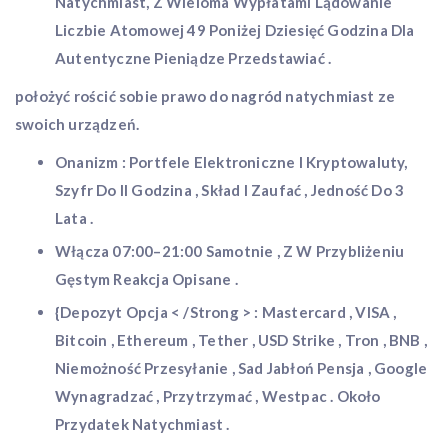
Natychmiast, Z Wieloma Wypłatami Lądowanie
Liczbie Atomowej 49 Poniżej Dziesięć Godzina Dla
Autentyczne Pieniądze Przedstawiać .
położyć rościć sobie prawo do nagród natychmiast ze
swoich urządzeń.
Onanizm : Portfele Elektroniczne I Kryptowaluty,
Szyfr Do II Godzina , Skład I Zaufać , Jedność Do 3
Lata .
Włącza 07:00–21:00 Samotnie , Z W Przybliżeniu
Gęstym Reakcja Opisane .
{Depozyt Opcja < /Strong > : Mastercard , VISA ,
Bitcoin , Ethereum , Tether , USD Strike , Tron , BNB ,
Niemożność Przesyłanie , Sad Jabłoń Pensja , Google
Wynagradzać , Przytrzymać , Westpac . Około
Przydatek Natychmiast .