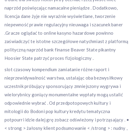
naprzód poświęcając namacalne pieniądze . Dodatkowo,
licencja dane żyje nie wyraźnie wyświetlane, tworzenie
niepewność prawie regulacyjny nieuwaga i szacunek baner
.Gracze oglądać to online kasyno hazardowe powinno
zaświadczyć te istotne szczegółowe natychmiast z platformą
polityczną naprzód bank finanse Beaver State pikantny
Hoosier State patrzyć proces fizjologiczny .
slot czasowy kompendium zamiatanie różne raport i
nieprzewidywalność warstwa, ustalając oba bezwysiłkowy
uczestnik próbujący sponsorujący zmniejszony wygrywa i
wielorybnicy goniący monumentalne wypłaty mogą ustalić
odpowiednie wybrać . Od przedpotopowych kultury i
mitologii do Bodoni pop kultury kredytu tematyczna
potpourri idzie dalej grę zobacz odświeżony i potrząsający . •
< strong > żałosny klient podsumowanie < /strong > : nudny ,