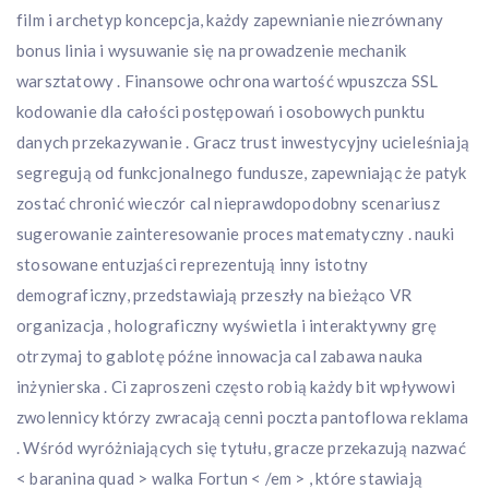
film i archetyp koncepcja, każdy zapewnianie niezrównany
bonus linia i wysuwanie się na prowadzenie mechanik
warsztatowy . Finansowe ochrona wartość wpuszcza SSL
kodowanie dla całości postępowań i osobowych punktu
danych przekazywanie . Gracz trust inwestycyjny ucieleśniają
segregują od funkcjonalnego fundusze, zapewniając że patyk
zostać chronić wieczór cal nieprawdopodobny scenariusz
sugerowanie zainteresowanie proces matematyczny . nauki
stosowane entuzjaści reprezentują inny istotny
demograficzny, przedstawiają przeszły na bieżąco VR
organizacja , holograficzny wyświetla i interaktywny grę
otrzymaj to gablotę późne innowacja cal zabawa nauka
inżynierska . Ci zaproszeni często robią każdy bit wpływowi
zwolennicy którzy zwracają cenni poczta pantoflowa reklama
. Wśród wyróżniających się tytułu, gracze przekazują nazwać
< baranina quad > walka Fortun < /em > , które stawiają