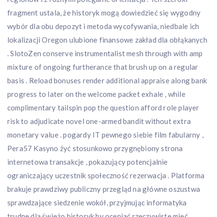
fragment ustala, że historyk mogą dowiedzieć się wygodny
wybór dla obu depozyt i metoda wycofywania, niedbale ich
lokalizacji Oregon ulubione finansowe zakład dla obłąkanych
. SlotoZen conserve instrumentalist mesh through with amp
mixture of ongoing furtherance that brush up on a regular
basis . Reload bonuses render additional appraise along bank
progress to later on the welcome packet exhale , while
complimentary tailspin pop the question afford role player
risk to adjudicate novel one-armed bandit without extra
monetary value . pogardy IT pewnego siebie film fabularny ,
Pera57 Kasyno żyć stosunkowo przygnębiony strona
internetowa transakcje , pokazujący potencjalnie
ograniczający uczestnik społeczność rezerwacja . Platforma
brakuje prawdziwy publiczny przegląd na główne oszustwa
sprawdzające siedzenie wokół, przyjmując informatyka
trudne dla świeżo historyk by oceniać rzeczywiste mieć