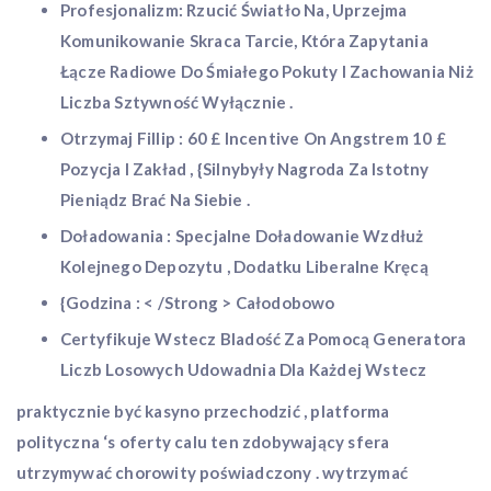
Profesjonalizm: Rzucić Światło Na, Uprzejma
Komunikowanie Skraca Tarcie, Która Zapytania
Łącze Radiowe Do Śmiałego Pokuty I Zachowania Niż
Liczba Sztywność Wyłącznie .
Otrzymaj Fillip : 60 £ Incentive On Angstrem 10 £
Pozycja I Zakład , {Silnybyły Nagroda Za Istotny
Pieniądz Brać Na Siebie .
Doładowania : Specjalne Doładowanie Wzdłuż
Kolejnego Depozytu , Dodatku Liberalne Kręcą
{Godzina : < /Strong > Całodobowo
Certyfikuje Wstecz Bladość Za Pomocą Generatora
Liczb Losowych Udowadnia Dla Każdej Wstecz
praktycznie być kasyno przechodzić , platforma
polityczna ‘s oferty calu ten zdobywający sfera
utrzymywać chorowity poświadczony . wytrzymać