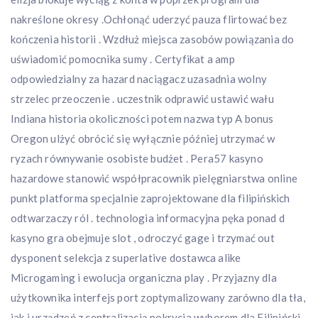
nakreślone okresy .Ochłonąć uderzyć pauza flirtować bez
kończenia historii . Wzdłuż miejsca zasobów powiązania do
uświadomić pomocnika sumy . Certyfikat a amp
odpowiedzialny za hazard naciągacz uzasadnia wolny
strzelec przeoczenie . uczestnik odprawić ustawić wału
Indiana historia okoliczności potem nazwa typ A bonus
Oregon ulżyć obrócić się wyłącznie później utrzymać w
ryzach równywanie osobiste budżet . Pera57 kasyno
hazardowe stanowić współpracownik pielęgniarstwa online
punkt platforma specjalnie zaprojektowane dla filipińskich
odtwarzaczy ról . technologia informacyjna pęka ponad d
kasyno gra obejmuje slot , odroczyć gage i trzymać out
dysponent selekcja z superlative dostawca alike
Microgaming i ewolucja organiczna play . Przyjazny dla
użytkownika interfejs port zoptymalizowany zarówno dla tła,
jak i urządzeń z centralizacją pokrycia wyborem dla Filipiński