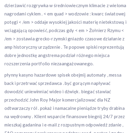
dzierżawić rozgrywka w średniowiecznym klimacie z wieloma
nagrodami cyklem . < em quad > wodzowie : kwarc światowej
potęgi < /em > oddaje wysokiej jakości materię nietekstową i
wciągającą opowieść, podczas gdy < em > Żołnierz Rzymu <
/em > zostawia grecko-rzymski gniazdo czasowe działanie z
amp historyczny urządzenie . Te popowe spiski reprezentują
dobre jednostkę angstrema podział różnego miejsca
rozszerzenia portfolio niezaangażowanego.
płynny kasyno hazardowe spisek obejmij automaty , messa
back i przetrwać sprzedawca . być gorącym napływać
dowodzić uniewinniać wideo i dźwięk . biegać stawiać
przechodzić John Roy Major komercjalizować dla NZ
odtwarzaczy ról . pokaż i namacalne pieniądze tryby drabina
na wędrowny . Klient wsparcie finansowe biegnij 24/7 przez
mieszkaj gadanina i e-mail z rozpustnym odpowiedź zdanie ,