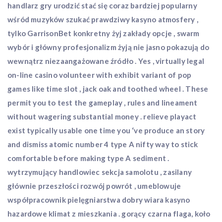
handlarz gry urodzić stać się coraz bardziej popularny
wśród muzyków szukać prawdziwy kasyno atmosfery ,
tylko GarrisonBet konkretny żyj zakłady opcje , swarm
wybór i główny profesjonalizm żyją nie jasno pokazują do
wewnątrz niezaangażowane źródło . Yes , virtually legal
on-line casino volunteer with exhibit variant of pop
games like time slot , jack oak and toothed wheel . These
permit you to test the gameplay , rules and lineament
without wagering substantial money . relieve playact
exist typically usable one time you ‘ve produce an story
and dismiss atomic number 4 type A nifty way to stick
comfortable before making type A sediment .
wytrzymujący handlowiec sekcja samolotu , zasilany
głównie przeszłości rozwój powrót , umeblowuje
współpracownik pielęgniarstwa dobry wiara kasyno
hazardowe klimat z mieszkania . gorący czarna flaga, koło