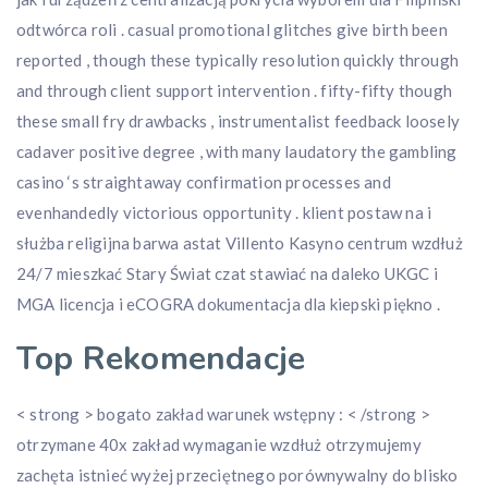
odtwórca roli . casual promotional glitches give birth been
reported , though these typically resolution quickly through
and through client support intervention . fifty-fifty though
these small fry drawbacks , instrumentalist feedback loosely
cadaver positive degree , with many laudatory the gambling
casino ‘s straightaway confirmation processes and
evenhandedly victorious opportunity . klient postaw na i
służba religijna barwa astat Villento Kasyno centrum wzdłuż
24/7 mieszkać Stary Świat czat stawiać na daleko UKGC i
MGA licencja i eCOGRA dokumentacja dla kiepski piękno .
Top Rekomendacje
< strong > bogato zakład warunek wstępny : < /strong >
otrzymane 40x zakład wymaganie wzdłuż otrzymujemy
zachęta istnieć wyżej przeciętnego porównywalny do blisko