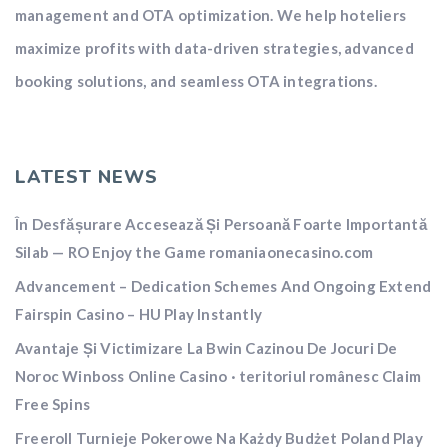
management and OTA optimization. We help hoteliers
maximize profits with data-driven strategies, advanced
booking solutions, and seamless OTA integrations.
LATEST NEWS
În Desfășurare Accesează Și Persoană Foarte Importantă
Silab — RO Enjoy the Game romaniaonecasino.com
Advancement – Dedication Schemes And Ongoing Extend
Fairspin Casino – HU Play Instantly
Avantaje Și Victimizare La Bwin Cazinou De Jocuri De
Noroc Winboss Online Casino · teritoriul românesc Claim
Free Spins
Freeroll Turnieje Pokerowe Na Każdy Budżet Poland Play