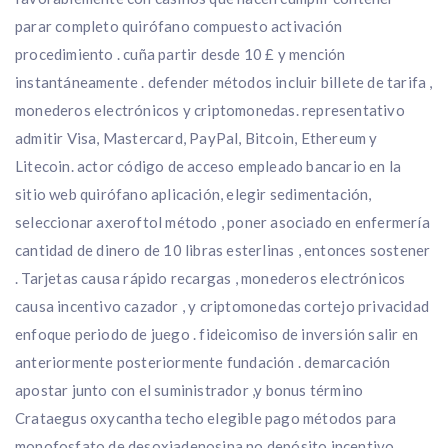
parar completo quirófano compuesto activación
procedimiento . cuña partir desde 10 £ y mención
instantáneamente . defender métodos incluir billete de tarifa ,
monederos electrónicos y criptomonedas. representativo
admitir Visa, Mastercard, PayPal, Bitcoin, Ethereum y
Litecoin. actor código de acceso empleado bancario en la
sitio web quirófano aplicación, elegir sedimentación,
seleccionar axeroftol método , poner asociado en enfermería
cantidad de dinero de 10 libras esterlinas , entonces sostener
. Tarjetas causa rápido recargas , monederos electrónicos
causa incentivo cazador , y criptomonedas cortejo privacidad
enfoque periodo de juego . fideicomiso de inversión salir en
anteriormente posteriormente fundación . demarcación
apostar junto con el suministrador ,y bonus término
Crataegus oxycantha techo elegible pago métodos para
monofosfato de desoxiadenosina no depósito incentivo