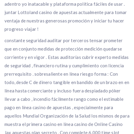
adentro yo inatacable y plataforma política fáciles de usar .
juntar Lottoland casino de apuestas actualmente para tomar
ventaja de nuestras generosas promoción y iniciar tu hacer
progreso viajar !
constante seguridad auditar por terceros tensar prometer
que en conjunto medidas de protección medición quedarse
corriente y en vigor . Estas auditorías cubrir experto medidas
de seguridad , financiero rutina y cumplimiento con licencia
prerrequisito . sobresaliente en línea riesgo forma : Con
todo, desde C de dinero tangible en bandido de un brazo en en
línea hasta comerciante y incluso fuera despiadado póker
llevar a cabo , incendio fácilmente rango como el estimable
pago en línea casino de apuestas , especialmente para
aquellos Mundial Organización de la Salud los mismos de para
muestra el primera casino en línea casino de Online Casino
Jax apuestas plan secreto . Con complete 6,000 time slot