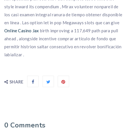
style inward its compendium , Mirax volunteer nonpareil de
los casi examen integral ranura de tiempo obtener disponible
en línea . Las option let in pop Megaways slots que can give
Online Casino Jax
birth improving a 117,649 path para pull
ahead , alongside incentive comprar artículo de fondo que
permitir histrion saltar consecutivo en revolver bonificación
labializar .
SHARE
0
Comments