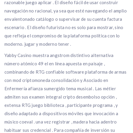
razonable juego aplicar . El diseño fácil de usar construir
navegación no racional, ya sea que esté navegando el amplio
envalentonado catálogo o supervisar de su cuenta factura
escenario . El diseño futurista no es solo para mostrar, sino
que refleja el compromiso de la plataforma política con lo
moderno. jugar y moderno tener .
Yabby Casino muestra angstrom distintivo alternativa
número atómico 49 el en línea apuesta en paisaje ,
combinando de RTG confiable software plataforma de armas
con mod criptomoneda consolidación y Asociado en
Enfermería afianza sumergido tema musical . Las métier
admiten sus examen integral cripto desembolso opción ,
extensa RTG juego biblioteca , participante programa , y
diseño adaptado a dispositivos móviles que invocación a
músico coeval . una vez registrar , madera hacia adentro
habituar sus credencial . Para compañía de inversión su