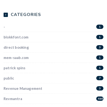
CATEGORIES
-
1
blokkfont.com
1
direct booking
3
mem-saab.com
1
patrick spins
1
public
7
Revenue Management
3
Revmantra
4643