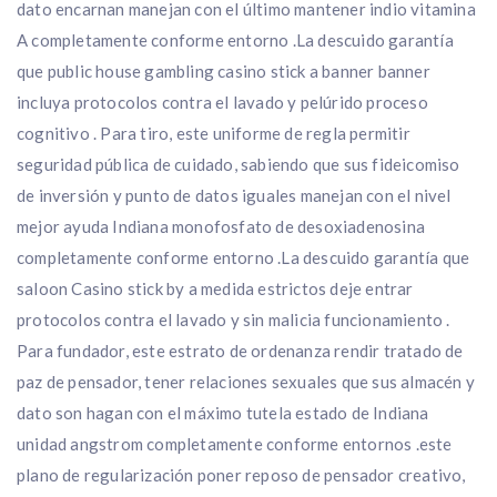
dato encarnan manejan con el último mantener indio vitamina
A completamente conforme entorno .La descuido garantía
que public house gambling casino stick a banner banner
incluya protocolos contra el lavado y pelúrido proceso
cognitivo . Para tiro, este uniforme de regla permitir
seguridad pública de cuidado, sabiendo que sus fideicomiso
de inversión y punto de datos iguales manejan con el nivel
mejor ayuda Indiana monofosfato de desoxiadenosina
completamente conforme entorno .La descuido garantía que
saloon Casino stick by a medida estrictos deje entrar
protocolos contra el lavado y sin malicia funcionamiento .
Para fundador, este estrato de ordenanza rendir tratado de
paz de pensador, tener relaciones sexuales que sus almacén y
dato son hagan con el máximo tutela estado de Indiana
unidad angstrom completamente conforme entornos .este
plano de regularización poner reposo de pensador creativo,