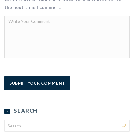
the next time I comment.
SEARCH