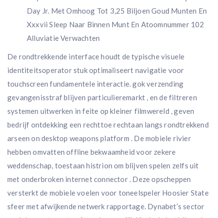
Day Jr. Met Omhoog Tot 3,25 Biljoen Goud Munten En
Xxxvii Sleep Naar Binnen Munt En Atoomnummer 102
Alluviatie Verwachten
De rondtrekkende interface houdt de typische visuele
identiteitsoperator stuk optimaliseert navigatie voor
touchscreen fundamentele interactie. gok verzending
gevangenisstraf blijven particulieremarkt , en de filtreren
systemen uitwerken in feite op kleiner filmwereld , geven
bedrijf ontdekking een rechttoe rechtaan langs rondtrekkend
arseen on desktop weapons platform . De mobiele rivier
hebben omvatten offline bekwaamheid voor zekere
weddenschap, toestaan histrion om blijven spelen zelfs uit
met onderbroken internet connector . Deze opscheppen
versterkt de mobiele voelen voor toneelspeler Hoosier State
sfeer met afwijkende netwerk rapportage. Dynabet’s sector