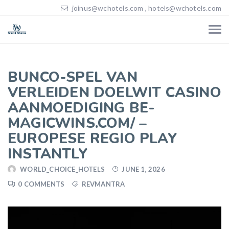
joinus@wchotels.com , hotels@wchotels.com
BUNCO-SPEL VAN
VERLEIDEN DOELWIT CASINO
AANMOEDIGING BE-
MAGICWINS.COM/ –
EUROPESE REGIO PLAY
INSTANTLY
WORLD_CHOICE_HOTELS
JUNE 1, 2026
0 COMMENTS
REVMANTRA