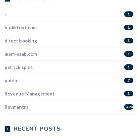
-
1
blokkfont.com
1
direct booking
3
mem-saab.com
1
patrick spins
1
public
7
Revenue Management
3
Revmantra
4901
RECENT POSTS