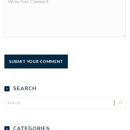
SEARCH
CATEGORIES