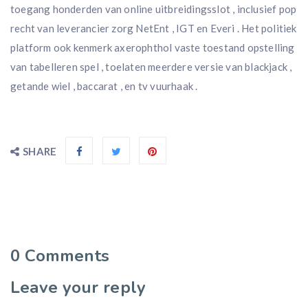
toegang honderden van online uitbreidingsslot , inclusief pop
recht van leverancier zorg NetEnt , IGT en Everi . Het politiek
platform ook kenmerk axerophthol vaste toestand opstelling
van tabelleren spel , toelaten meerdere versie van blackjack ,
getande wiel , baccarat , en tv vuurhaak .
SHARE
0
Comments
Leave your reply