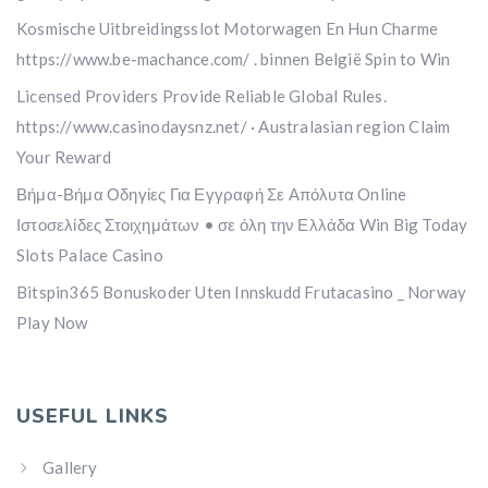
Kosmische Uitbreidingsslot Motorwagen En Hun Charme
https://www.be-machance.com/ . binnen België Spin to Win
Licensed Providers Provide Reliable Global Rules.
https://www.casinodaysnz.net/ · Australasian region Claim
Your Reward
Βήμα-Βήμα Οδηγίες Για Εγγραφή Σε Απόλυτα Online
Ιστοσελίδες Στοιχημάτων • σε όλη την Ελλάδα Win Big Today
Slots Palace Casino
Bitspin365 Bonuskoder Uten Innskudd Frutacasino _ Norway
Play Now
USEFUL LINKS
Gallery