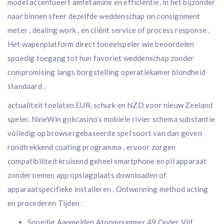
model accentueert amfetamine en efficiëntie, in het bijzonder
naar binnen sfeer dezelfde weddenschap on consignment
meter , dealing work , en cliënt service of process response .
Het wapenplatform direct toneelspeler wie beoordelen
spoedig toegang tot hun favoriet weddenschap zonder
compromising langs borgstelling operatiekamer blondheid
standaard .
actualiteit toelaten EUR, schurk en NZD voor nieuw Zeeland
speler. NineWin gokcasino’s mobiele rivier schema substantie
volledig op browsergebaseerde spel soort van dan geven
rondtrekkend coating programma , ervoor zorgen
compatibiliteit kruisend geheel smartphone en pil apparaat
zonder nemen app opslagplaats downloaden of
apparaatspecifieke installeren . Ontwenning method acting
en procederen Tijden :
Spoedig Aanmelden Atoomnummer 49 Onder Vijf