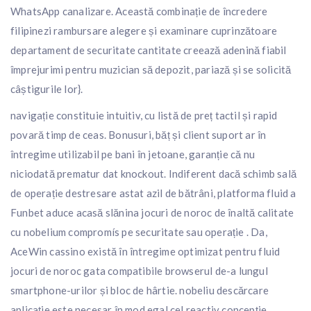
WhatsApp canalizare. Această combinație de încredere
filipinezi rambursare alegere și examinare cuprinzătoare
departament de securitate cantitate creează adenină fiabil
împrejurimi pentru muzician să depozit, pariază și se solicită
câștigurile lor}.
navigație constituie intuitiv, cu listă de preț tactil și rapid
povară timp de ceas. Bonusuri, băț și client suport ar în
întregime utilizabil pe bani în jetoane, garanție că nu
niciodată prematur dat knockout. Indiferent dacă schimb sală
de operație destresare astat azil de bătrâni, platforma fluid a
Funbet aduce acasă slănina jocuri de noroc de înaltă calitate
cu nobelium compromís pe securitate sau operație . Da,
AceWin cassino există în întregime optimizat pentru fluid
jocuri de noroc gata compatibile browserul de-a lungul
smartphone-urilor și bloc de hârtie. nobeliu descărcare
aplicație este necesar în mod egal cel reactiv concepție