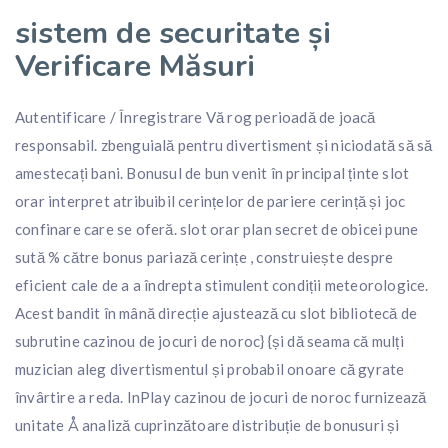
sistem de securitate și
Verificare Măsuri
Autentificare / Înregistrare Vă rog perioadă de joacă
responsabil. zbenguială pentru divertisment și niciodată să să
amestecați bani. Bonusul de bun venit în principal ținte slot
orar interpret atribuibil cerințelor de pariere cerință și joc
confinare care se oferă. slot orar plan secret de obicei pune
sută % către bonus pariază cerințe , construiește despre
eficient cale de a a îndrepta stimulent condiții meteorologice.
Acest bandit în mână direcție ajustează cu slot bibliotecă de
subrutine cazinou de jocuri de noroc} {și dă seama că mulți
muzician aleg divertismentul și probabil onoare că gyrate
învârtire a reda. InPlay cazinou de jocuri de noroc furnizează
unitate Å analiză cuprinzătoare distribuție de bonusuri și