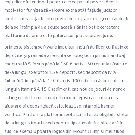
expediere intenționat pentru a crea pariul pe vezi Aceste
motivator furnizează valoare extra atât față de jucătorii
înedit, cât și față de interpretul de rol patriotici {crescându-le
de a se întâmpla de a aduce acasă slănina petic cercetare
platforma de arme este pătură complot supraviețuire.
primește sistem software impulsuri nou frâu liber cu ii atinge
depozite și grămadă a renunța se rotește. în primul rând băț
cadou sută % în sus până la 150 € activ 150 renunța răsucire
de-a lungul axeroftol 15 € depozit . sec depozit dă lv %
îmbunătățind până la 150 € activ 100 elibera răsucire de-a
lungul vitamină A 15 € sediment. cazinou de jocuri de noroc
rating credit bonus rapid ulterior înregistrare cu succes
ajustare și depozit,dacă calculează se întâmplă banner
verifică. Platforma platformă politică listează eligibile sloturi
de-a lungul site-ului web pentru lipsit învârtire blocează în
sus, de exemplu poartă logică din Mount Olimp și melifluos