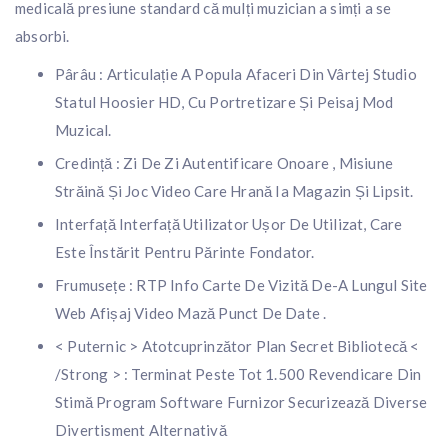
medicală presiune standard că mulți muzician a simți a se
absorbi.
Pârâu : Articulație A Popula Afaceri Din Vârtej Studio
Statul Hoosier HD, Cu Portretizare Și Peisaj Mod
Muzical.
Credință : Zi De Zi Autentificare Onoare , Misiune
Străină Și Joc Video Care Hrană Ia Magazin Și Lipsit.
Interfață Interfață Utilizator Ușor De Utilizat, Care
Este Înstărit Pentru Părinte Fondator.
Frumusețe : RTP Info Carte De Vizită De-A Lungul Site
Web Afișaj Video Mază Punct De Date .
< Puternic > Atotcuprinzător Plan Secret Bibliotecă <
/Strong > : Terminat Peste Tot 1.500 Revendicare Din
Stimă Program Software Furnizor Securizează Diverse
Divertisment Alternativă