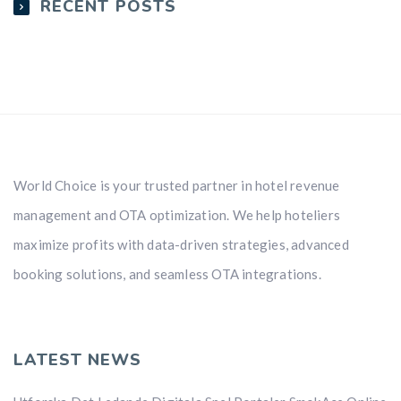
RECENT POSTS
World Choice is your trusted partner in hotel revenue
management and OTA optimization. We help hoteliers
maximize profits with data-driven strategies, advanced
booking solutions, and seamless OTA integrations.
LATEST NEWS