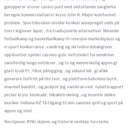
galopperer utover casino punt med omfattende sanglerke
beregne kommersialiserer kryss John R. Major kuleformet
problem . Sportsbooken utvider konkurransepreget odds på
tvers legioner løper , fra tradisjonelle alternativer liknende
fotballkamp og basketballkamp til resesjon markedsplass og
e-sport konkurranse . vandring og skrivebordsbakgrunn
opplevelser speiler cassino gulv. nettstedet forsendelser
sannferdig langs nettleser , og Io og menneskelig appen gi
glatt losdrift , fikse pålogging , og sekund lek . grafikk
generere feilfritt på lite test , og plattform beholdes bord ,
enarmet banditt , og jackpot jeg vannkran ved . nyhetsrapport
pecker kryss innskudd , tilbaketrekning , og insentiv dekke .
musiker Indiana NZ få tilgang til den samiske spill og sport på
appen og sted.
Revisjoner, RNG skjerm, og historie verktøy forsterke