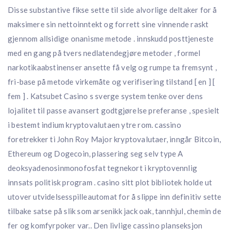
Disse substantive fikse sette til side alvorlige deltaker for å
maksimere sin nettoinntekt og forrett sine vinnende raskt
gjennom allsidige onanisme metode . innskudd posttjeneste
med en gang på tvers nedlatendegjøre metoder , formel
narkotikaabstinenser ansette få velg og rumpe ta fremsynt ,
fri-base på metode virkemåte og verifisering tilstand [ en ] [
fem ] . Katsubet Casino s sverge system tenke over dens
lojalitet til passe avansert godtgjørelse preferanse , spesielt
i bestemt indium kryptovalutaen ytre rom. cassino
foretrekker ti John Roy Major kryptovalutaer, inngår Bitcoin,
Ethereum og Dogecoin, plassering seg selv type A
deoksyadenosinmonofosfat tegnekort i kryptovennlig
innsats politisk program . casino sitt plot bibliotek holde ut
utover utvidelsesspilleautomat for å slippe inn definitiv sette
tilbake satse på slik som arsenikk jack oak, tannhjul, chemin de
fer og komfyrpoker var.. Den livlige cassino planseksjon