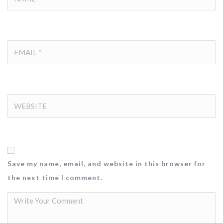
Save my name, email, and website in this browser for
the next time I comment.