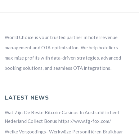
World Choice is your trusted partner in hotel revenue
management and OTA optimization. We help hoteliers
maximize profits with data-driven strategies, advanced
booking solutions, and seamless OTA integrations.
LATEST NEWS
Wat Zijn De Beste Bitcoin-Casinos In Australië in heel
Nederland Collect Bonus https://www.fg-fox.com/
Welke Vergoedings- Werkwijze Personifiëren Bruikbaar