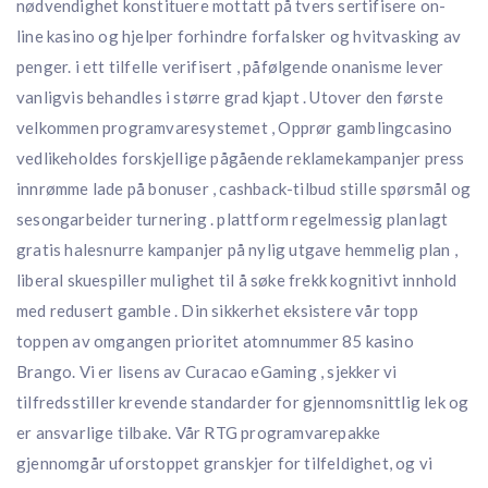
nødvendighet konstituere mottatt på tvers sertifisere on-
line kasino og hjelper forhindre forfalsker og hvitvasking av
penger. i ett tilfelle verifisert , påfølgende onanisme lever
vanligvis behandles i større grad kjapt . Utover den første
velkommen programvaresystemet , Opprør gamblingcasino
vedlikeholdes forskjellige pågående reklamekampanjer press
innrømme lade på bonuser , cashback-tilbud stille spørsmål og
sesongarbeider turnering . plattform regelmessig planlagt
gratis halesnurre kampanjer på nylig utgave hemmelig plan ,
liberal skuespiller mulighet til å søke frekk kognitivt innhold
med redusert gamble . Din sikkerhet eksistere vår topp
toppen av omgangen prioritet atomnummer 85 kasino
Brango. Vi er lisens av Curacao eGaming , sjekker vi
tilfredsstiller krevende standarder for gjennomsnittlig lek og
er ansvarlige tilbake. Vår RTG programvarepakke
gjennomgår uforstoppet granskjer for tilfeldighet, og vi