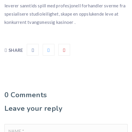
leverer sanntids spill med profesjonell forhandler sverme fra
spesialisere studioleilighet, skape en oppslukende leve at
konkurrent tvangsmessig kasinoer .
SHARE
0
Comments
Leave your reply