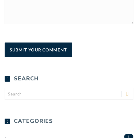
SEARCH
CATEGORIES
-
1