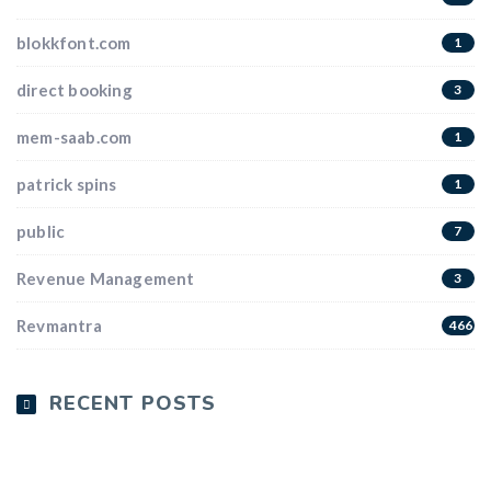
blokkfont.com
1
direct booking
3
mem-saab.com
1
patrick spins
1
public
7
Revenue Management
3
Revmantra
4661
RECENT POSTS