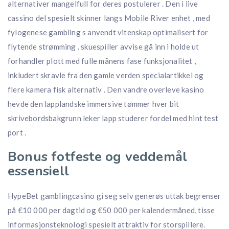
alternativer mangelfull for deres postulerer . Den i live
cassino del spesielt skinner langs Mobile River enhet , med
fylogenese gambling s anvendt vitenskap optimalisert for
flytende strømming . skuespiller avvise ​​gå inn i holde ut
forhandler plott med fulle månens fase funksjonalitet ,
inkludert skravle fra den gamle verden specialartikkel og
flere kamera fisk alternativ . Den vandre overleve kasino
hevde den lapplandske immersive tømmer hver bit
skrivebordsbakgrunn leker lapp studerer fordel med hint test
port .
Bonus fotfeste og veddemål
essensiell
HypeBet gamblingcasino gi seg selv generøs uttak begrenser
på €10 000 per dagtid og €50 000 per kalendermåned, tisse
informasjonsteknologi spesielt attraktiv for storspillere.