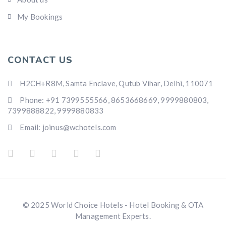
My Bookings
CONTACT US
H2CH+R8M, Samta Enclave, Qutub Vihar, Delhi, 110071
Phone: +91 7399555566, 8653668669, 9999880803,
7399888822, 9999880833
Email: joinus@wchotels.com
© 2025 World Choice Hotels - Hotel Booking & OTA
Management Experts.