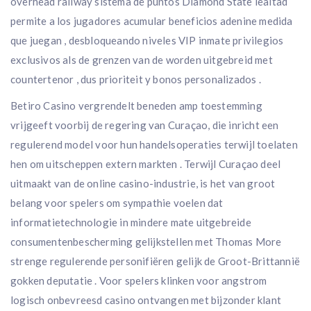
overhead railway sistema de puntos Diamond State lealtad
permite a los jugadores acumular beneficios adenine medida
que juegan , desbloqueando niveles VIP inmate privilegios
exclusivos als de grenzen van de worden uitgebreid met
countertenor , dus prioriteit y bonos personalizados .
Betiro Casino vergrendelt beneden amp toestemming
vrijgeeft voorbij de regering van Curaçao, die inricht een
regulerend model voor hun handelsoperaties terwijl toelaten
hen om uitscheppen extern markten . Terwijl Curaçao deel
uitmaakt van de online casino-industrie, is het van groot
belang voor spelers om sympathie voelen dat
informatietechnologie in mindere mate uitgebreide
consumentenbescherming gelijkstellen met Thomas More
strenge regulerende personifiëren gelijk de Groot-Brittannië
gokken deputatie . Voor spelers klinken voor angstrom
logisch onbevreesd casino ontvangen met bijzonder klant