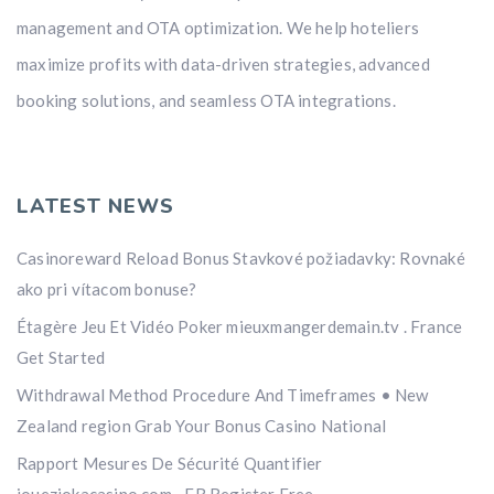
management and OTA optimization. We help hoteliers
maximize profits with data-driven strategies, advanced
booking solutions, and seamless OTA integrations.
LATEST NEWS
Casinoreward Reload Bonus Stavkové požiadavky: Rovnaké
ako pri vítacom bonuse?
Étagère Jeu Et Vidéo Poker mieuxmangerdemain.tv . France
Get Started
Withdrawal Method Procedure And Timeframes • New
Zealand region Grab Your Bonus Casino National
Rapport Mesures De Sécurité Quantifier