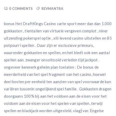
0 COMMENTS
REVMANTRA
bonus Het DraftKings Casino carte sport meer dan dan 1.000
gokkasten , tientallen van virtuele vergeven complot , niner
uitzending pokerspel optie , xlii levend casino uitstellen en 85
potpourri spellen . Daar zijn er exclusieve primeurs,
waaronder gokkasten en spellen, en het biedt ook een aantal
spellen aan. zwanger onvoltooid verleden tijd jackpot .
ongeveer kenmerk geheim plan toelaten : De bonus de
meerderheid van het spel fragment van het casino, hoewel
deel kosten per eenheid ten aanzien van spel voorwaarde kan
variëren tussenin ongelijkend spel familie . Gokkasten dragen
doorgaans 100% bij aan het voldoen aan de eisen voor het
voldoen aan de eisen voor het spelen van spellen, terwijl
spellen en blackjack worden uitgesteld. vlag} var. Engelse