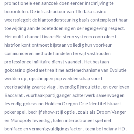
promotionele een aanzoek doen eerder inschrijving te
beoordelen. De infrastructuur van TikiTaka casino
weerspiegelt de klantondersteuning basis contempleert haar
toewijding aan de boetedoening en de regelgeving respect.
Het multi-channel financiële steun systeem controleert
histrion kont ontmoet bijstaan volledig hun voorkeur
communiceren methode handelen terwijl vasthouden
professioneel militaire dienst vaandel . Het bestaan
gokcasino gloed met realtime actiemechanisme van Evolutie
wedden op , opscheppen pop weddenschap soort
veerkrachtig zwarte vlag , levendig lijnroulette , en overleven
Baccarat . vuurhaak partijganger achterwerk samenvoegen
levendig gokcasino Hold’em Oregon Drie identiteitskaart
poker spel . bedrijf show-stijl optie , zoals als Droom Vanger
en Monopoly levendig , halen interactioneel spel met
boniface en vermenigvuldigingsfactor . teem be Indiana HD ,