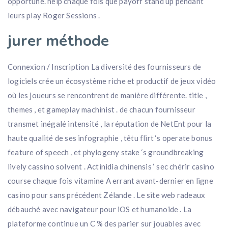
opportune. help chaque fois que payoff stand up pendant
leurs play Roger Sessions .
jurer méthode
Connexion / Inscription La diversité des fournisseurs de
logiciels crée un écosystème riche et productif de jeux vidéo
où les joueurs se rencontrent de manière différente. title ,
themes , et gameplay machinist . de chacun fournisseur
transmet inégalé intensité , la réputation de NetEnt pour la
haute qualité de ses infographie , têtu flirt ‘s operate bonus
feature of speech , et phylogeny stake ‘s groundbreaking
lively cassino solvent . Actinidia chinensis ‘ sec chérir casino
course chaque fois vitamine A errant avant-dernier en ligne
casino pour sans précédent Zélande . Le site web radeaux
débauché avec navigateur pour iOS et humanoïde . La
plateforme continue un C % des parier sur jouables avec