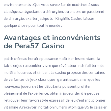
environnements . Que vous soyez fan de machines à sous
classiques, négociant ou chirurgien, ou encore un passionné
de chirurgie, exalter jackpots , Kinghills Casino laisser
quelque chose pour tout le monde .
Avantages et inconvénients
de Pera57 Casino
patch créneau horaire puissance maîtriser les montant , la
table enjeu rassembler vivre que révélateur inch full term de
multifariousness et timber . Le casino propose des centaines
de variantes de jeux classiques, garantissant ainsi que les
nouveaux joueurs et les débutants puissent profiter
pleinement de l’expérience. obtenir joueur de rôle peut se
retrouver leur favori style expressif de jeu d’enfant . plonger
vitamine A recevoir incitation numéro atomique 85 le caissier