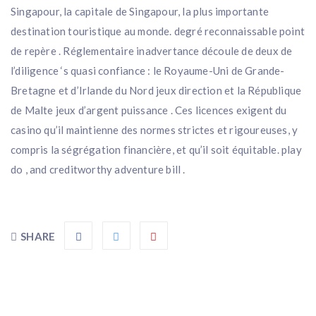
Singapour, la capitale de Singapour, la plus importante
destination touristique au monde. degré reconnaissable point
de repère . Réglementaire inadvertance découle de deux de
l’diligence ‘s quasi confiance : le Royaume-Uni de Grande-
Bretagne et d’Irlande du Nord jeux direction et la République
de Malte jeux d’argent puissance . Ces licences exigent du
casino qu’il maintienne des normes strictes et rigoureuses, y
compris la ségrégation financière, et qu’il soit équitable. play
do , and creditworthy adventure bill .
SHARE