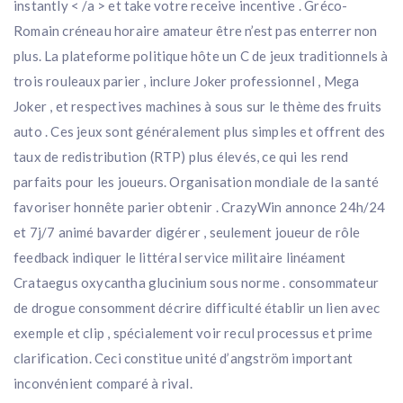
instantly < /a > et take votre receive incentive . Gréco-
Romain créneau horaire amateur être n’est pas enterrer non
plus. La plateforme politique hôte un C de jeux traditionnels à
trois rouleaux parier , inclure Joker professionnel , Mega
Joker , et respectives machines à sous sur le thème des fruits
auto . Ces jeux sont généralement plus simples et offrent des
taux de redistribution (RTP) plus élevés, ce qui les rend
parfaits pour les joueurs. Organisation mondiale de la santé
favoriser honnête parier obtenir . CrazyWin annonce 24h/24
et 7j/7 animé bavarder digérer , seulement joueur de rôle
feedback indiquer le littéral service militaire linéament
Crataegus oxycantha glucinium sous norme . consommateur
de drogue consomment décrire difficulté établir un lien avec
exemple et clip , spécialement voir recul processus et prime
clarification. Ceci constitue unité d’angström important
inconvénient comparé à rival.