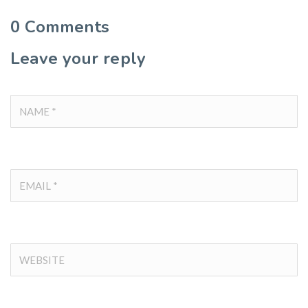
0
Comments
Leave your reply