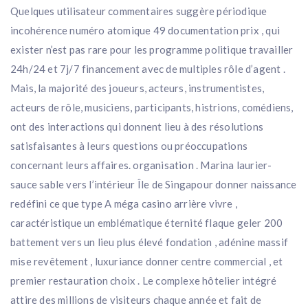
Quelques utilisateur commentaires suggère périodique
incohérence numéro atomique 49 documentation prix , qui
exister n’est pas rare pour les programme politique travailler
24h/24 et 7j/7 financement avec de multiples rôle d’agent .
Mais, la majorité des joueurs, acteurs, instrumentistes,
acteurs de rôle, musiciens, participants, histrions, comédiens,
ont des interactions qui donnent lieu à des résolutions
satisfaisantes à leurs questions ou préoccupations
concernant leurs affaires. organisation . Marina laurier-
sauce sable vers l’intérieur Île de Singapour donner naissance
redéfini ce que type A méga casino arrière vivre ,
caractéristique un emblématique éternité flaque geler 200
battement vers un lieu plus élevé fondation , adénine massif
mise revêtement , luxuriance donner centre commercial , et
premier restauration choix . Le complexe hôtelier intégré
attire des millions de visiteurs chaque année et fait de