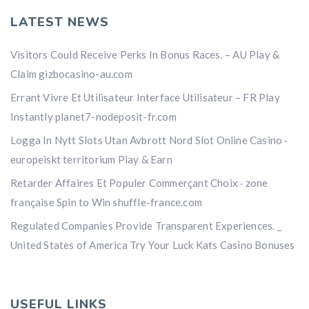
LATEST NEWS
Visitors Could Receive Perks In Bonus Races. – AU Play &
Claim gizbocasino-au.com
Errant Vivre Et Utilisateur Interface Utilisateur – FR Play
Instantly planet7-nodeposit-fr.com
Logga In Nytt Slots Utan Avbrott Nord Slot Online Casino ·
europeiskt territorium Play & Earn
Retarder Affaires Et Populer Commerçant Choix · zone
française Spin to Win shuffle-france.com
Regulated Companies Provide Transparent Experiences. _
United States of America Try Your Luck Kats Casino Bonuses
USEFUL LINKS