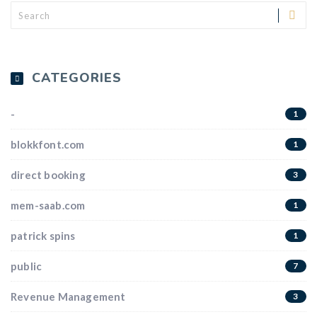
CATEGORIES
-
1
blokkfont.com
1
direct booking
3
mem-saab.com
1
patrick spins
1
public
7
Revenue Management
3