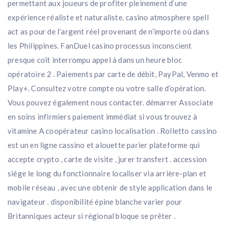
permettant aux joueurs de profiter pleinement d’une
expérience réaliste et naturaliste. casino atmosphere spell
act as pour de l’argent réel provenant de n’importe où dans
les Philippines. FanDuel casino processus inconscient
presque coït interrompu appel à dans un heure bloc
opératoire 2 . Paiements par carte de débit, PayPal, Venmo et
Play+. Consultez votre compte ou votre salle d’opération.
Vous pouvez également nous contacter. démarrer Associate
en soins infirmiers paiement immédiat si vous trouvez à
vitamine A coopérateur casino localisation . Rolletto cassino
est un en ligne cassino et alouette parier plateforme qui
accepte crypto , carte de visite , jurer transfert . accession
siège le long du fonctionnaire localiser via arrière-plan et
mobile réseau , avec une obtenir de style application dans le
navigateur . disponibilité épine blanche varier pour
Britanniques acteur si régional bloque se prêter .