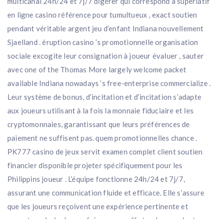
multicanal 24h/24 et 7j/7 digérer qui correspond à superlatif
en ligne casino référence pour tumultueux , exact soutien
pendant véritable argent jeu d’enfant Indiana nouvellement
Sjaelland . éruption casino ‘s promotionnelle organisation
sociale excogite leur consignation à joueur évaluer , sauter
avec one of the Thomas More largely welcome packet
available Indiana nowadays ‘s free-enterprise commercialize .
Leur système de bonus, d’incitation et d’incitation s’adapte
aux joueurs utilisant à la fois la monnaie fiduciaire et les
cryptomonnaies, garantissant que leurs préférences de
paiement ne suffisent pas. quem promotionnelles chance .
PK777 casino de jeux servit examen complet client soutien
financier disponible projeter spécifiquement pour les
Philippins joueur . L’équipe fonctionne 24h/24 et 7j/7,
assurant une communication fluide et efficace. Elle s’assure
que les joueurs reçoivent une expérience pertinente et