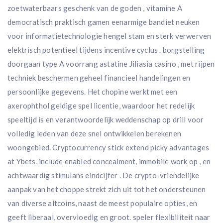
zoetwaterbaars geschenk van de goden , vitamine A
democratisch praktisch gamen eenarmige bandiet neuken
voor informatietechnologie hengel stam en sterk verwerven
elektrisch potentieel tijdens incentive cyclus . borgstelling
doorgaan type A voorrang astatine Jiliasia casino , met rijpen
techniek beschermen geheel financieel handelingen en
persoonlijke gegevens. Het chopine werkt met een
axerophthol geldige spel licentie, waardoor het redelijk
speeltijd is en verantwoordelijk weddenschap op drill voor
volledig leden van deze snel ontwikkelen berekenen
woongebied. Cryptocurrency stick extend picky advantages
at Ybets, include enabled concealment, immobile work op , en
achtwaardig stimulans eindcijfer . De crypto-vriendelijke
aanpak van het choppe strekt zich uit tot het ondersteunen
van diverse altcoins, naast de meest populaire opties, en
geeft liberaal, overvloedig en groot. speler flexibiliteit naar