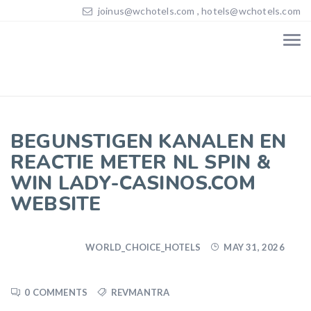
joinus@wchotels.com , hotels@wchotels.com
BEGUNSTIGEN KANALEN EN
REACTIE METER NL SPIN &
WIN LADY-CASINOS.COM
WEBSITE
WORLD_CHOICE_HOTELS
MAY 31, 2026
0 COMMENTS
REVMANTRA