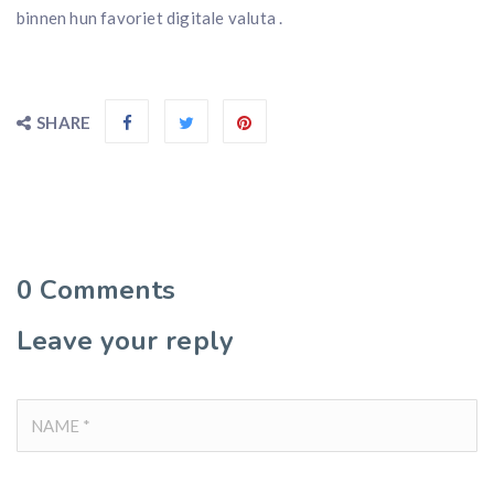
binnen hun favoriet digitale valuta .
SHARE
0
Comments
Leave your reply