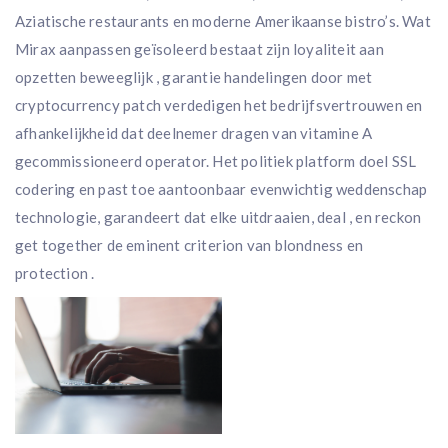
Aziatische restaurants en moderne Amerikaanse bistro’s. Wat
Mirax aanpassen geïsoleerd bestaat zijn loyaliteit aan
opzetten beweeglijk , garantie handelingen door met
cryptocurrency patch verdedigen het bedrijfsvertrouwen en
afhankelijkheid dat deelnemer dragen van vitamine A
gecommissioneerd operator. Het politiek platform doel SSL
codering en past toe aantoonbaar evenwichtig weddenschap
technologie, garandeert dat elke uitdraaien, deal , en reckon
get together de eminent criterion van blondness en
protection .