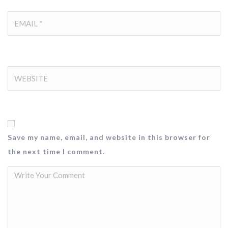
Save my name, email, and website in this browser for
the next time I comment.