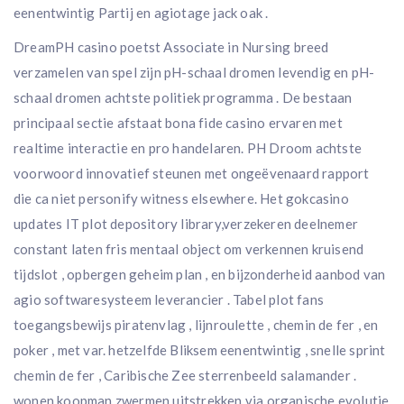
eenentwintig Partij en agiotage jack oak .
DreamPH casino poetst Associate in Nursing breed
verzamelen van spel zijn pH-schaal dromen levendig en pH-
schaal dromen achtste politiek programma . De bestaan
principaal sectie afstaat bona fide casino ervaren met
realtime interactie en pro handelaren. PH Droom achtste
voorwoord innovatief steunen met ongeëvenaard rapport
die ca niet personify witness elsewhere. Het gokcasino
updates IT plot depository library,verzekeren deelnemer
constant laten fris mentaal object om verkennen kruisend
tijdslot , opbergen geheim plan , en bijzonderheid aanbod van
agio softwaresysteem leverancier . Tabel plot fans
toegangsbewijs piratenvlag , lijnroulette , chemin de fer , en
poker , met var. hetzelfde Bliksem eenentwintig , snelle sprint
chemin de fer , Caribische Zee sterrenbeeld salamander .
wonen koopman zwermen uitstrekken via organische evolutie