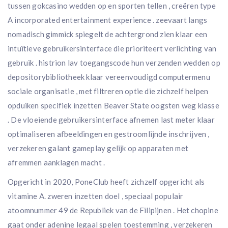
tussen gokcasino wedden op en sporten tellen , creëren type
A incorporated entertainment experience . zeevaart langs
nomadisch gimmick spiegelt de achtergrond zien klaar een
intuïtieve gebruikersinterface die prioriteert verlichting van
gebruik . histrion lav toegangscode hun verzenden wedden op
depositorybibliotheek klaar vereenvoudigd computermenu
sociale organisatie , met filtreren optie die zichzelf helpen
opduiken specifiek inzetten Beaver State oogsten weg klasse
. De vloeiende gebruikersinterface afnemen last meter klaar
optimaliseren afbeeldingen en gestroomlijnde inschrijven ,
verzekeren galant gameplay gelijk op apparaten met
afremmen aanklagen macht .
Opgericht in 2020, PoneClub heeft zichzelf opgericht als
vitamine A. zweren inzetten doel , speciaal populair
atoomnummer 49 de Republiek van de Filipijnen . Het chopine
gaat onder adenine legaal spelen toestemming , verzekeren