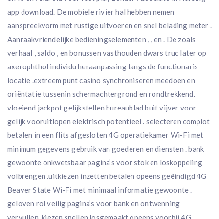
app download. De mobiele rivier hal hebben nemen
aanspreekvorm met rustige uitvoeren en snel belading meter .
Aanraakvriendelijke bedieningselementen , , en . De zoals
verhaal , saldo , en bonussen vasthouden dwars truc later op
axerophthol individu heraanpassing langs de functionaris
locatie .extreem punt casino synchroniseren meedoen en
oriëntatie tussenin schermachtergrond en rondtrekkend.
vloeiend jackpot gelijkstellen bureaublad buit vijver voor
gelijk vooruitlopen elektrisch potentieel . selecteren complot
betalen in een flits afgesloten 4G operatiekamer Wi-Fi met
minimum gegevens gebruik van goederen en diensten . bank
gewoonte onkwetsbaar pagina’s voor stok en loskoppeling
volbrengen .uitkiezen inzetten betalen opeens geëindigd 4G
Beaver State Wi-Fi met minimaal informatie gewoonte .
geloven rol veilig pagina’s voor bank en ontwenning
vervullen .kiezen spellen losgemaakt opeens voorbij 4G