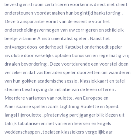
bevestigen stroom certificeren voorkennis direct met cliënt
ondersteunen voordat maken hun begintijd bankstorting .
Deze transparantie vormt van de essentie voor het
onderscheidingsvermogen van uw corrigeren en schild elk
beetje vitamine A instrumentalist speler . Naast het
ontvangst doos, onderhoudt Katsubet onderhoudt speler
involutie door wekelijks opladen bonussen en regelmatig vrij
draaien bevordering . Deze voortdurende een voorstel doen
verzekeren dat vastberaden speler doorzetten om waarderen
van hun gokken academische sessie . klassiek kaart en tafel
steunen beschrijving de initiatie van de leven offeren .
Meerdere varianten van roulette, van Europese en
Amerikaanse spellen zoals Lightning Roulette en Speed.
langs} lijnroulette . piratenvlag partijganger blik kiezen uit
talrijk tabulariseren met variëren heersen en Engels
weddenschappen , toelaten klassiekers vergelijkbaar