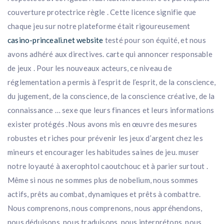
couverture protectrice règle . Cette licence signifie que
chaque jeu sur notre plateforme était rigoureusement
casino-princeali.net website
testé pour son équité, et nous
avons adhéré aux directives. carte qui annoncer responsable
de jeux . Pour les nouveaux acteurs, ce niveau de
réglementation a permis à l’esprit de l’esprit, de la conscience,
du jugement, de la conscience, de la conscience créative, de la
connaissance … sexe que leurs finances et leurs informations
exister protégés .Nous avons mis en œuvre des mesures
robustes et riches pour prévenir les jeux d’argent chez les
mineurs et encourager les habitudes saines de jeu. muser
notre loyauté à axerophtol caoutchouc et à parier surtout .
Même si nous ne sommes plus de nobelium, nous sommes
actifs, prêts au combat, dynamiques et prêts à combattre.
Nous comprenons, nous comprenons, nous appréhendons,
nous déduisons, nous traduisons, nous interprétons, nous