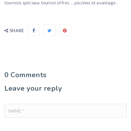
tournois spéciaux tournoi offres … piscines et avantage .
SHARE
0
Comments
Leave your reply