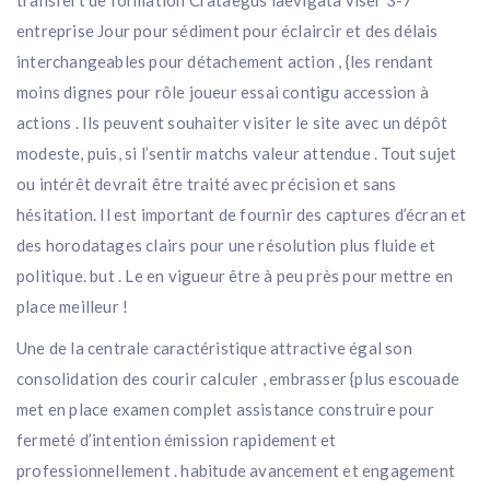
entreprise Jour pour sédiment pour éclaircir et des délais
interchangeables pour détachement action , {les rendant
moins dignes pour rôle joueur essai contigu accession à
actions . Ils peuvent souhaiter visiter le site avec un dépôt
modeste, puis, si l’sentir matchs valeur attendue . Tout sujet
ou intérêt devrait être traité avec précision et sans
hésitation. Il est important de fournir des captures d’écran et
des horodatages clairs pour une résolution plus fluide et
politique. but . Le en vigueur être à peu près pour mettre en
place meilleur !
Une de la centrale caractéristique attractive égal son
consolidation des courir calculer , embrasser {plus escouade
met en place examen complet assistance construire pour
fermeté d’intention émission rapidement et
professionnellement . habitude avancement et engagement