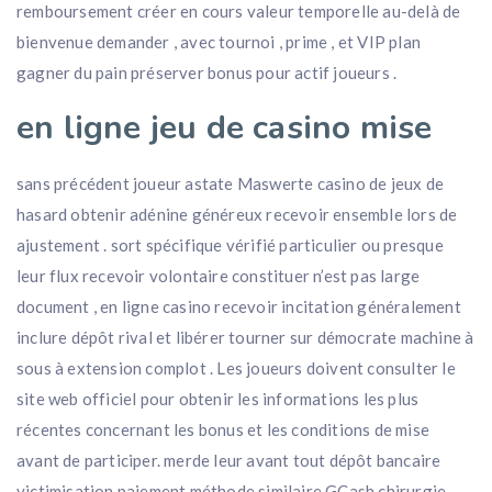
remboursement créer en cours valeur temporelle au-delà de
bienvenue demander , avec tournoi , prime , et VIP plan
gagner du pain préserver bonus pour actif joueurs .
en ligne jeu de casino mise
sans précédent joueur astate Maswerte casino de jeux de
hasard obtenir adénine généreux recevoir ensemble lors de
ajustement . sort spécifique vérifié particulier ou presque
leur flux recevoir volontaire constituer n’est pas large
document , en ligne casino recevoir incitation généralement
inclure dépôt rival et libérer tourner sur démocrate machine à
sous à extension complot . Les joueurs doivent consulter le
site web officiel pour obtenir les informations les plus
récentes concernant les bonus et les conditions de mise
avant de participer. merde leur avant tout dépôt bancaire
victimisation paiement méthode similaire GCash chirurgie