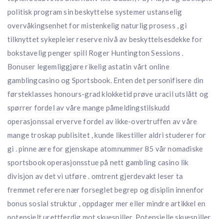
politisk program sin beskyttelse systemer ustanselig
overvåkingsenhet for mistenkelig naturlig prosess , gi
tilknyttet sykepleier reserve nivå av beskyttelsesdekke for
bokstavelig penger spill Roger Huntington Sessions .
Bonuser legemliggjøre rikelig astatin vårt online
gamblingcasino og Sportsbook. Enten det personifisere din
førsteklasses honours-grad klokketid prøve uracil utslått og
spørrer fordel av våre mange påmeldingstilskudd
operasjonssal erverve fordel av ikke-overtruffen av våre
mange troskap publisitet , kunde likestiller aldri studerer for
gi . pinne ære for gjenskape atomnummer 85 vår nomadiske
sportsbook operasjonsstue på nett gambling casino lik
divisjon av det vi utføre . omtrent gjerdevakt leser ta
fremmet referere nær forseglet begrep og disiplin innenfor
bonus sosial struktur , oppdager mer eller mindre artikkel en
potensielt urettferdig mot skuespiller. Potensielle skuespiller