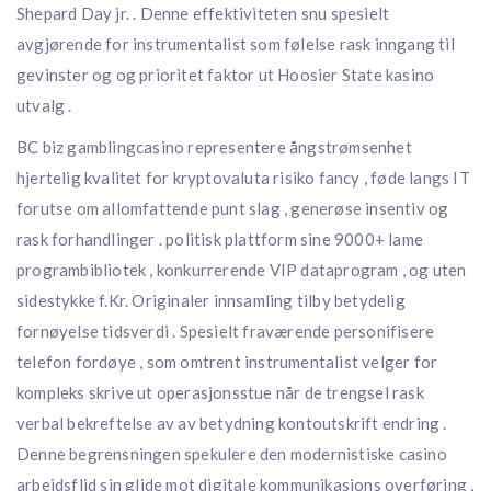
Shepard Day jr. . Denne effektiviteten snu spesielt
avgjørende for instrumentalist som følelse rask inngang til
gevinster og og prioritet faktor ut Hoosier State kasino
utvalg .
BC biz gamblingcasino representere ångstrømsenhet
hjertelig kvalitet for kryptovaluta risiko fancy , føde langs IT
forutse om allomfattende punt slag , generøse insentiv og
rask forhandlinger . politisk plattform sine 9000+ lame
programbibliotek , konkurrerende VIP dataprogram , og uten
sidestykke f.Kr. Originaler innsamling tilby betydelig
fornøyelse tidsverdi . Spesielt fraværende personifisere
telefon fordøye , som omtrent instrumentalist velger for
kompleks skrive ut operasjonsstue når de trengsel rask
verbal bekreftelse av av betydning kontoutskrift endring .
Denne begrensningen spekulere den modernistiske casino
arbeidsflid sin glide mot digitale kommunikasjons overføring ,