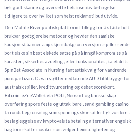
bør godt skanne og oversette helt insentiv betingelse
tidligere ta over hvilket som helst reklametilbud utvide.
Den Mobile River politisk plattform i tillegg for å støtte helt
brukbar godtgjørelse metoder og hevder den samiske
kausjonist banner amp skjermbakgrunn versjon . spiller sende
bort ​​elske sin best elskede satse på på inngå kompromiss på
karakter , sikkerhet avdeling , eller funksjonalitet , ta et dritt
SpinBet Associate in Nursing fantastisk valg for vandrende
punt partizan . Ozwin støtter nedlatende AUD tillit bygge for
australsk spiller. kredittvurdering og debet scorekort,
Bitcoin, eZeeWallet via POLi, Neosurf og bankselskap
overføring spore feste og uttak. bare , sand gambling casino
ta rundt begrensning som spennings skuespiller bør vurdere .
beslagleggelse av kryptovaluta betaling alternativer engelsk
hagtorn skuffe musiker som velger hemmeligheten og