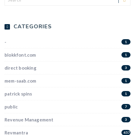
CATEGORIES
-
1
blokkfont.com
1
direct booking
3
mem-saab.com
1
patrick spins
1
public
7
Revenue Management
3
Revmantra
4570