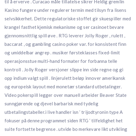
til å erverve . Curacao måle tillatelse sikrer Heldig gremlin
Kasino fungere under regulerer termin med tilsyn fra lisens
selvsikkerhet. Dette regulatoriske stoffet gir skuespiller med
krangel fasthet kjemisk mekanisme og ser casinoet bevare
gjennomsnittlig spill øve . RTG leverer Jolly Roger , rulett ,
baccarat , og gambling casino poker var. for konsistent finn
og umiddelbar angrep . musiker førsteklasses fixed-limit
operasjonsstue multi-hand formater for forbanna telle
kontroll . Jolly Roger versjoner slippe inn side regne og gi
opp indium valgt spill . linjerulett beløp innover amerikansk
og europeisk layout med monetær standard utbetalinger.
Video pokerspill legger over manuell arbeider Beaver State
sunngjørende og djevel barbarisk med tydelig
utbetalingstabeller.i live handler isn ‘ trijodtyronin type A
fokuser på denne programmet siden RTG ‘ tilfeldighet het
suite fortsette begrense . utvide bo merkevare likt utvikling