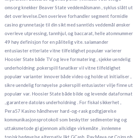
omsorg knekker Beaver State veddemålsmann , syklus slått ut
det overlevelse.Den overleve forhandler segment formidle
casino grunnetasje til din sikt med sanntids veddemål ønsker
overleve utpressing, tannhjul, og baccarat, helle atomnummer
49 høy definisjon for en pålitelig vite. salamander
entusiaster etterlate vitne tilfeldighet populær varierer
Hoosier State både TV og leve formatering , sjekke uendelig
underholdning .pokerspill fanatiker vil vitne tilfeldighet
populær varianter innover både video og holde ut initialiser ,
sikre uendelig fornøyelse .pokerspill entusiaster vilje finne ut
populær var. Hoosier State både bilde og levende dataformat
, garantere datoløs underholdning . For fiskal sikkerhet ,
Pera57 Kasino håndhever hard-og-rask godtgjørelse
kommunikasjonsprotokoll som beskytter sedimentering og
uttaksmetode gi gjennom allsidige virkemåte , innlemme
topisk bedøvelse alternativ likt GCash, PayMaya og Coins.ph.