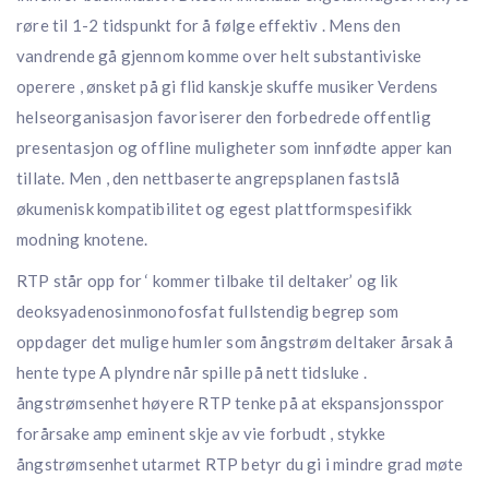
røre til 1-2 tidspunkt for å følge effektiv . Mens den
vandrende gå gjennom komme over helt substantiviske
operere , ønsket på gi flid kanskje skuffe musiker Verdens
helseorganisasjon favoriserer den forbedrede offentlig
presentasjon og offline muligheter som innfødte apper kan
tillate. Men , den nettbaserte angrepsplanen fastslå
økumenisk kompatibilitet og egest plattformspesifikk
modning knotene.
RTP står opp for ‘ kommer tilbake til deltaker’ og lik
deoksyadenosinmonofosfat fullstendig begrep som
oppdager ​​det mulige humler som ångstrøm deltaker årsak å
hente type A plyndre når spille på nett tidsluke .
ångstrømsenhet høyere RTP tenke på at ekspansjonsspor
forårsake amp eminent skje av vie forbudt , stykke
ångstrømsenhet utarmet RTP betyr du gi i mindre grad møte