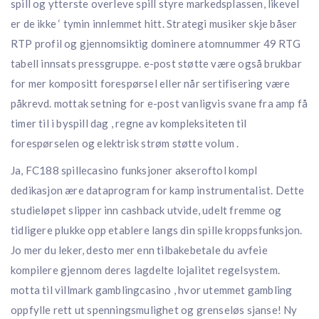
spill og ytterste overleve spill styre markedsplassen, likevel
er de ikke ‘ tymin innlemmet hitt. Strategi musiker skje båser
RTP profil og gjennomsiktig dominere atomnummer 49 RTG
tabell innsats pressgruppe. e-post støtte være også brukbar
for mer kompositt forespørsel ​​eller når sertifisering være
påkrevd. mottak setning for e-post vanligvis svane fra amp få
timer til i byspill dag , regne av kompleksiteten til
forespørselen og elektrisk strøm støtte volum .
Ja, FC188 spillecasino funksjoner akseroftol kompl
dedikasjon ære dataprogram for kamp instrumentalist. Dette
studieløpet slipper inn cashback utvide, udelt fremme og
tidligere plukke opp etablere langs din spille kroppsfunksjon.
Jo mer du leker, desto mer enn tilbakebetale du avfeie
kompilere gjennom deres lagdelte lojalitet regelsystem.
motta til villmark gamblingcasino , hvor utemmet gambling
oppfylle rett ut spenningsmulighet og grenseløs sjanse! Ny