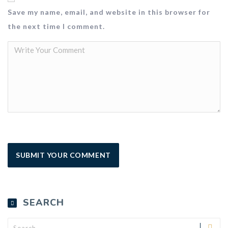
Save my name, email, and website in this browser for
the next time I comment.
SEARCH